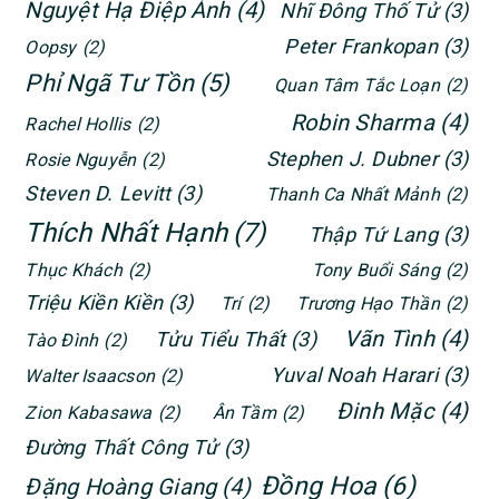
Nguyệt Hạ Điệp Ảnh
(4)
Nhĩ Đông Thố Tử
(3)
Peter Frankopan
(3)
Oopsy
(2)
Phỉ Ngã Tư Tồn
(5)
Quan Tâm Tắc Loạn
(2)
Robin Sharma
(4)
Rachel Hollis
(2)
Stephen J. Dubner
(3)
Rosie Nguyễn
(2)
Steven D. Levitt
(3)
Thanh Ca Nhất Mảnh
(2)
Thích Nhất Hạnh
(7)
Thập Tứ Lang
(3)
Thục Khách
(2)
Tony Buổi Sáng
(2)
Triệu Kiền Kiền
(3)
Trí
(2)
Trương Hạo Thần
(2)
Vãn Tình
(4)
Tửu Tiểu Thất
(3)
Tào Đình
(2)
Yuval Noah Harari
(3)
Walter Isaacson
(2)
Đinh Mặc
(4)
Zion Kabasawa
(2)
Ân Tầm
(2)
Đường Thất Công Tử
(3)
Đồng Hoa
(6)
Đặng Hoàng Giang
(4)