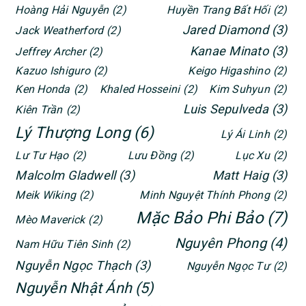
Hoàng Hải Nguyễn
(2)
Huyền Trang Bất Hối
(2)
Jared Diamond
(3)
Jack Weatherford
(2)
Kanae Minato
(3)
Jeffrey Archer
(2)
Kazuo Ishiguro
(2)
Keigo Higashino
(2)
Ken Honda
(2)
Khaled Hosseini
(2)
Kim Suhyun
(2)
Luis Sepulveda
(3)
Kiên Trần
(2)
Lý Thượng Long
(6)
Lý Ái Linh
(2)
Lư Tư Hạo
(2)
Lưu Đồng
(2)
Lục Xu
(2)
Malcolm Gladwell
(3)
Matt Haig
(3)
Meik Wiking
(2)
Minh Nguyệt Thính Phong
(2)
Mặc Bảo Phi Bảo
(7)
Mèo Maverick
(2)
Nguyên Phong
(4)
Nam Hữu Tiên Sinh
(2)
Nguyễn Ngọc Thạch
(3)
Nguyễn Ngọc Tư
(2)
Nguyễn Nhật Ánh
(5)