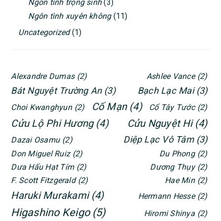
Ngôn tình trọng sinh
(3)
Ngôn tình xuyên không
(11)
Uncategorized
(1)
Alexandre Dumas
(2)
Ashlee Vance
(2)
Bát Nguyệt Trường An
(3)
Bạch Lạc Mai
(3)
Cố Mạn
(4)
Choi Kwanghyun
(2)
Cố Tây Tước
(2)
Cửu Lộ Phi Hương
(4)
Cửu Nguyệt Hi
(4)
Diệp Lạc Vô Tâm
(3)
Dazai Osamu
(2)
Don Miguel Ruiz
(2)
Du Phong
(2)
Dưa Hấu Hạt Tím
(2)
Dương Thụy
(2)
F. Scott Fitzgerald
(2)
Hae Min
(2)
Haruki Murakami
(4)
Hermann Hesse
(2)
Higashino Keigo
(5)
Hiromi Shinya
(2)