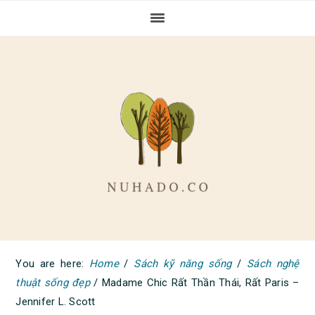
Skip
Skip
Skip
to
to
to
primary
main
primary
navigation
content
sidebar
You are here:
Home
/
Sách kỹ năng sống
/
Sách nghệ
thuật sống đẹp
/
Madame Chic Rất Thần Thái, Rất Paris –
Jennifer L. Scott