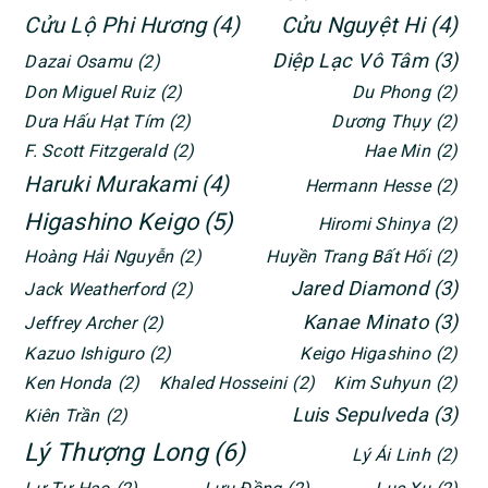
Cửu Lộ Phi Hương
(4)
Cửu Nguyệt Hi
(4)
Diệp Lạc Vô Tâm
(3)
Dazai Osamu
(2)
Don Miguel Ruiz
(2)
Du Phong
(2)
Dưa Hấu Hạt Tím
(2)
Dương Thụy
(2)
F. Scott Fitzgerald
(2)
Hae Min
(2)
Haruki Murakami
(4)
Hermann Hesse
(2)
Higashino Keigo
(5)
Hiromi Shinya
(2)
Hoàng Hải Nguyễn
(2)
Huyền Trang Bất Hối
(2)
Jared Diamond
(3)
Jack Weatherford
(2)
Kanae Minato
(3)
Jeffrey Archer
(2)
Kazuo Ishiguro
(2)
Keigo Higashino
(2)
Ken Honda
(2)
Khaled Hosseini
(2)
Kim Suhyun
(2)
Luis Sepulveda
(3)
Kiên Trần
(2)
Lý Thượng Long
(6)
Lý Ái Linh
(2)