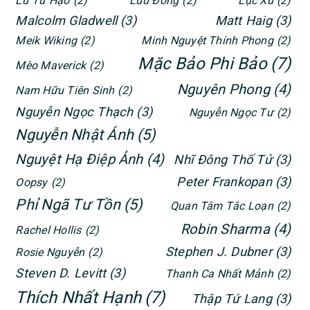
Lư Tư Hạo
(2)
Lưu Đồng
(2)
Lục Xu
(2)
Malcolm Gladwell
(3)
Matt Haig
(3)
Meik Wiking
(2)
Minh Nguyệt Thính Phong
(2)
Mặc Bảo Phi Bảo
(7)
Mèo Maverick
(2)
Nguyên Phong
(4)
Nam Hữu Tiên Sinh
(2)
Nguyễn Ngọc Thạch
(3)
Nguyễn Ngọc Tư
(2)
Nguyễn Nhật Ánh
(5)
Nguyệt Hạ Điệp Ảnh
(4)
Nhĩ Đông Thố Tử
(3)
Peter Frankopan
(3)
Oopsy
(2)
Phỉ Ngã Tư Tồn
(5)
Quan Tâm Tắc Loạn
(2)
Robin Sharma
(4)
Rachel Hollis
(2)
Stephen J. Dubner
(3)
Rosie Nguyễn
(2)
Steven D. Levitt
(3)
Thanh Ca Nhất Mảnh
(2)
Thích Nhất Hạnh
(7)
Thập Tứ Lang
(3)