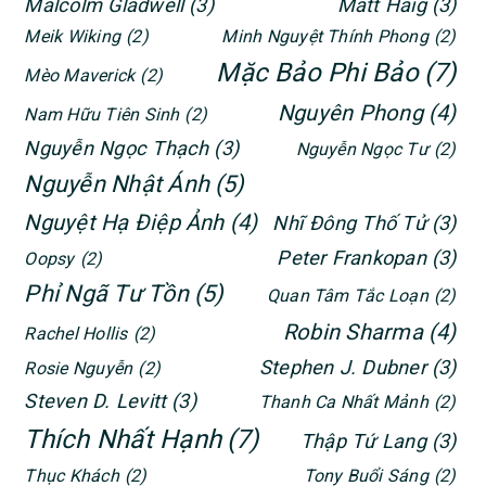
Malcolm Gladwell
(3)
Matt Haig
(3)
Meik Wiking
(2)
Minh Nguyệt Thính Phong
(2)
Mặc Bảo Phi Bảo
(7)
Mèo Maverick
(2)
Nguyên Phong
(4)
Nam Hữu Tiên Sinh
(2)
Nguyễn Ngọc Thạch
(3)
Nguyễn Ngọc Tư
(2)
Nguyễn Nhật Ánh
(5)
Nguyệt Hạ Điệp Ảnh
(4)
Nhĩ Đông Thố Tử
(3)
Peter Frankopan
(3)
Oopsy
(2)
Phỉ Ngã Tư Tồn
(5)
Quan Tâm Tắc Loạn
(2)
Robin Sharma
(4)
Rachel Hollis
(2)
Stephen J. Dubner
(3)
Rosie Nguyễn
(2)
Steven D. Levitt
(3)
Thanh Ca Nhất Mảnh
(2)
Thích Nhất Hạnh
(7)
Thập Tứ Lang
(3)
Thục Khách
(2)
Tony Buổi Sáng
(2)