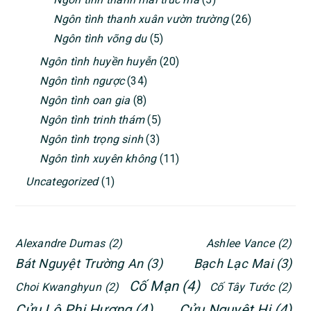
Ngôn tình thanh xuân vườn trường
(26)
Ngôn tình võng du
(5)
Ngôn tình huyền huyễn
(20)
Ngôn tình ngược
(34)
Ngôn tình oan gia
(8)
Ngôn tình trinh thám
(5)
Ngôn tình trọng sinh
(3)
Ngôn tình xuyên không
(11)
Uncategorized
(1)
Alexandre Dumas
(2)
Ashlee Vance
(2)
Bát Nguyệt Trường An
(3)
Bạch Lạc Mai
(3)
Cố Mạn
(4)
Choi Kwanghyun
(2)
Cố Tây Tước
(2)
Cửu Lộ Phi Hương
(4)
Cửu Nguyệt Hi
(4)