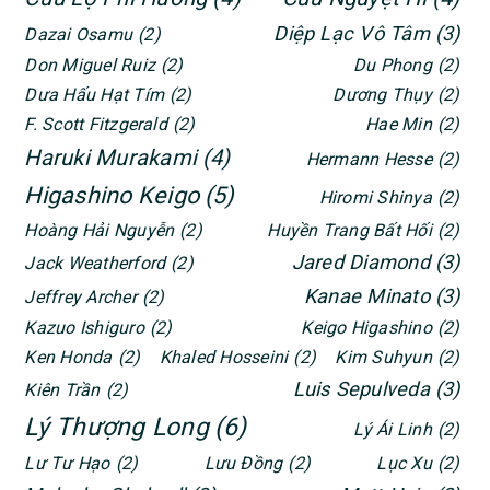
Diệp Lạc Vô Tâm
(3)
Dazai Osamu
(2)
Don Miguel Ruiz
(2)
Du Phong
(2)
Dưa Hấu Hạt Tím
(2)
Dương Thụy
(2)
F. Scott Fitzgerald
(2)
Hae Min
(2)
Haruki Murakami
(4)
Hermann Hesse
(2)
Higashino Keigo
(5)
Hiromi Shinya
(2)
Hoàng Hải Nguyễn
(2)
Huyền Trang Bất Hối
(2)
Jared Diamond
(3)
Jack Weatherford
(2)
Kanae Minato
(3)
Jeffrey Archer
(2)
Kazuo Ishiguro
(2)
Keigo Higashino
(2)
Ken Honda
(2)
Khaled Hosseini
(2)
Kim Suhyun
(2)
Luis Sepulveda
(3)
Kiên Trần
(2)
Lý Thượng Long
(6)
Lý Ái Linh
(2)
Lư Tư Hạo
(2)
Lưu Đồng
(2)
Lục Xu
(2)