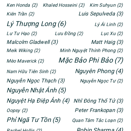
Ken Honda
(2)
Khaled Hosseini
(2)
Kim Suhyun
(2)
Luis Sepulveda
(3)
Kiên Trần
(2)
Lý Thượng Long
(6)
Lý Ái Linh
(2)
Lư Tư Hạo
(2)
Lưu Đồng
(2)
Lục Xu
(2)
Malcolm Gladwell
(3)
Matt Haig
(3)
Meik Wiking
(2)
Minh Nguyệt Thính Phong
(2)
Mặc Bảo Phi Bảo
(7)
Mèo Maverick
(2)
Nguyên Phong
(4)
Nam Hữu Tiên Sinh
(2)
Nguyễn Ngọc Thạch
(3)
Nguyễn Ngọc Tư
(2)
Nguyễn Nhật Ánh
(5)
Nguyệt Hạ Điệp Ảnh
(4)
Nhĩ Đông Thố Tử
(3)
Peter Frankopan
(3)
Oopsy
(2)
Phỉ Ngã Tư Tồn
(5)
Quan Tâm Tắc Loạn
(2)
Robin Sharma
(4)
Rachel Hollis
(2)