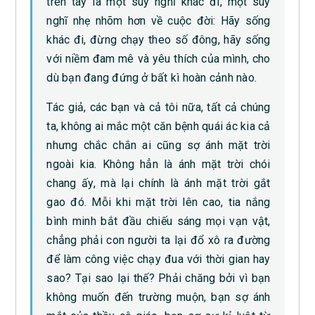
trên tay là một suy nghĩ khác đi, một suy
nghĩ nhẹ nhõm hơn về cuộc đời: Hãy sống
khác đi, đừng chạy theo số đông, hãy sống
với niềm đam mê và yêu thích của mình, cho
dù bạn đang đứng ở bất kì hoàn cảnh nào.
Tác giả, các bạn và cả tôi nữa, tất cả chúng
ta, không ai mắc một căn bệnh quái ác kia cả
nhưng chắc chắn ai cũng sợ ánh mặt trời
ngoài kia. Không hẳn là ánh mặt trời chói
chang ấy, mà lại chính là ánh mặt trời gắt
gao đó. Mỗi khi mặt trời lên cao, tia nắng
bình minh bắt đầu chiếu sáng mọi vạn vật,
chẳng phải con người ta lại đổ xô ra đường
để làm công việc chạy đua với thời gian hay
sao? Tại sao lại thế? Phải chăng bởi vì bạn
không muốn đến trường muộn, bạn sợ ánh