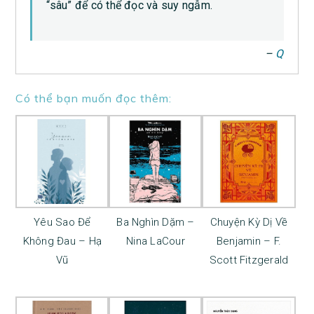
“sâu” để có thể đọc và suy ngẫm.
–
Q
Có thể bạn muốn đọc thêm:
Yêu Sao Để
Ba Nghìn Dặm –
Chuyện Kỳ Dị Về
Không Đau – Hạ
Nina LaCour
Benjamin – F.
Vũ
Scott Fitzgerald