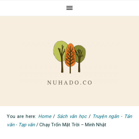
Skip
Skip
Skip
to
to
to
primary
main
primary
navigation
content
sidebar
You are here:
Home
/
Sách văn học
/
Truyện ngắn - Tản
văn - Tạp văn
/
Chạy Trốn Mặt Trời – Minh Nhật