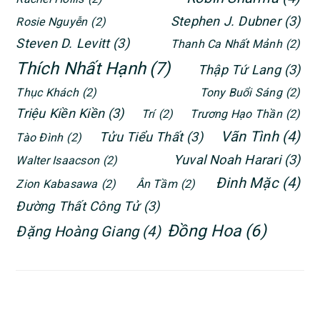
Stephen J. Dubner
(3)
Rosie Nguyễn
(2)
Steven D. Levitt
(3)
Thanh Ca Nhất Mảnh
(2)
Thích Nhất Hạnh
(7)
Thập Tứ Lang
(3)
Thục Khách
(2)
Tony Buổi Sáng
(2)
Triệu Kiền Kiền
(3)
Trí
(2)
Trương Hạo Thần
(2)
Vãn Tình
(4)
Tửu Tiểu Thất
(3)
Tào Đình
(2)
Yuval Noah Harari
(3)
Walter Isaacson
(2)
Đinh Mặc
(4)
Zion Kabasawa
(2)
Ân Tầm
(2)
Đường Thất Công Tử
(3)
Đồng Hoa
(6)
Đặng Hoàng Giang
(4)