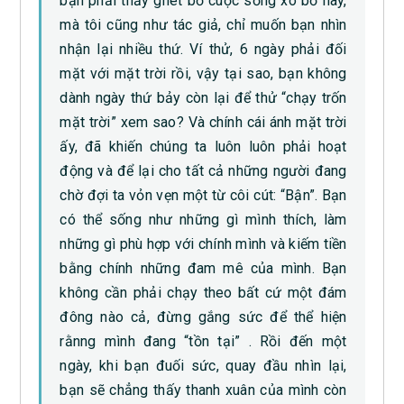
bạn phải thấy ghét bỏ cuộc sống xô bồ này,
mà tôi cũng như tác giả, chỉ muốn bạn nhìn
nhận lại nhiều thứ. Ví thử, 6 ngày phải đối
mặt với mặt trời rồi, vậy tại sao, bạn không
dành ngày thứ bảy còn lại để thử “chạy trốn
mặt trời” xem sao? Và chính cái ánh mặt trời
ấy, đã khiến chúng ta luôn luôn phải hoạt
động và để lại cho tất cả những người đang
chờ đợi ta vỏn vẹn một từ côi cút: “Bận”. Bạn
có thể sống như những gì mình thích, làm
những gì phù hợp với chính mình và kiếm tiền
bằng chính những đam mê của mình. Bạn
không cần phải chạy theo bất cứ một đám
đông nào cả, đừng gắng sức để thể hiện
rằnng mình đang “tồn tại” . Rồi đến một
ngày, khi bạn đuối sức, quay đầu nhìn lại,
bạn sẽ chẳng thấy thanh xuân của mình còn