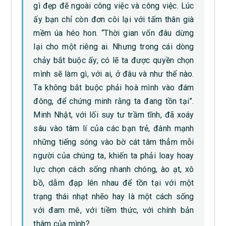
gì đẹp đẽ ngoài công việc và công việc. Lúc
ấy bạn chỉ còn đơn côi lại với tấm thân già
mềm úa héo hon. “Thời gian vốn đâu dừng
lại cho một riêng ai. Nhưng trong cái dòng
chảy bắt buộc ấy, có lẽ ta được quyền chọn
mình sẽ làm gì, với ai, ở đâu và như thế nào.
Ta không bắt buộc phải hoà mình vào đám
đông, để chứng minh rằng ta đang tồn tại”.
Minh Nhật, với lối suy tư trầm tĩnh, đã xoáy
sâu vào tâm lí của các bạn trẻ, đánh mạnh
những tiếng sóng vào bờ cát tâm thẳm mỗi
người của chúng ta, khiến ta phải loay hoay
lực chọn cách sống nhanh chóng, ào ạt, xô
bồ, dẫm đạp lên nhau để tồn tại với một
trạng thái nhạt nhẽo hay là một cách sống
với đam mê, với tiềm thức, với chính bản
thâm của mình?