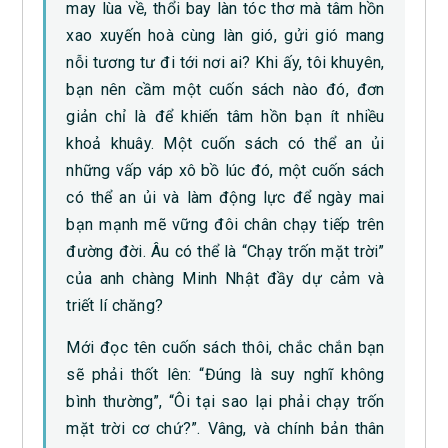
may lùa về, thổi bay làn tóc thơ mà tâm hồn
xao xuyến hoà cùng làn gió, gửi gió mang
nỗi tương tư đi tới nơi ai? Khi ấy, tôi khuyên,
bạn nên cầm một cuốn sách nào đó, đơn
giản chỉ là để khiến tâm hồn bạn ít nhiều
khoả khuây. Một cuốn sách có thể an ủi
những vấp váp xô bồ lúc đó, một cuốn sách
có thể an ủi và làm động lực để ngày mai
bạn mạnh mẽ vững đôi chân chạy tiếp trên
đường đời. Âu có thể là “Chạy trốn mặt trời”
của anh chàng Minh Nhật đầy dự cảm và
triết lí chăng?
Mới đọc tên cuốn sách thôi, chắc chắn bạn
sẽ phải thốt lên: “Đúng là suy nghĩ không
bình thường”, “Ôi tại sao lại phải chạy trốn
mặt trời cơ chứ?”. Vâng, và chính bản thân