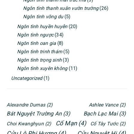
Ngôn tình thanh xuân vườn trường
(26)
Ngôn tình võng du
(5)
Ngôn tình huyền huyễn
(20)
Ngôn tình ngược
(34)
Ngôn tình oan gia
(8)
Ngôn tình trinh thám
(5)
Ngôn tình trọng sinh
(3)
Ngôn tình xuyên không
(11)
Uncategorized
(1)
Alexandre Dumas
(2)
Ashlee Vance
(2)
Bát Nguyệt Trường An
(3)
Bạch Lạc Mai
(3)
Cố Mạn
(4)
Choi Kwanghyun
(2)
Cố Tây Tước
(2)
Cửu Lộ Phi Hương
(4)
Cửu Nguyệt Hi
(4)