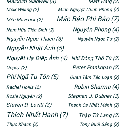
Malcolm Gladwell
(3)
Matt Haig
(3)
Meik Wiking
(2)
Minh Nguyệt Thính Phong
(2)
Mặc Bảo Phi Bảo
(7)
Mèo Maverick
(2)
Nguyên Phong
(4)
Nam Hữu Tiên Sinh
(2)
Nguyễn Ngọc Thạch
(3)
Nguyễn Ngọc Tư
(2)
Nguyễn Nhật Ánh
(5)
Nguyệt Hạ Điệp Ảnh
(4)
Nhĩ Đông Thố Tử
(3)
Peter Frankopan
(3)
Oopsy
(2)
Phỉ Ngã Tư Tồn
(5)
Quan Tâm Tắc Loạn
(2)
Robin Sharma
(4)
Rachel Hollis
(2)
Stephen J. Dubner
(3)
Rosie Nguyễn
(2)
Steven D. Levitt
(3)
Thanh Ca Nhất Mảnh
(2)
Thích Nhất Hạnh
(7)
Thập Tứ Lang
(3)
Thục Khách
(2)
Tony Buổi Sáng
(2)