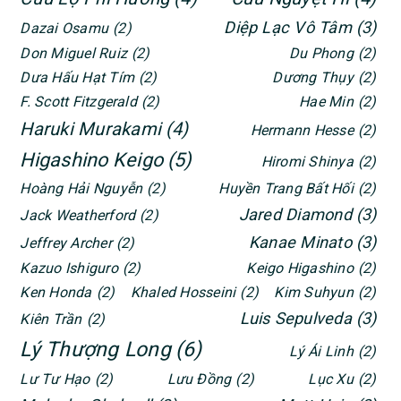
Diệp Lạc Vô Tâm
(3)
Dazai Osamu
(2)
Don Miguel Ruiz
(2)
Du Phong
(2)
Dưa Hấu Hạt Tím
(2)
Dương Thụy
(2)
F. Scott Fitzgerald
(2)
Hae Min
(2)
Haruki Murakami
(4)
Hermann Hesse
(2)
Higashino Keigo
(5)
Hiromi Shinya
(2)
Hoàng Hải Nguyễn
(2)
Huyền Trang Bất Hối
(2)
Jared Diamond
(3)
Jack Weatherford
(2)
Kanae Minato
(3)
Jeffrey Archer
(2)
Kazuo Ishiguro
(2)
Keigo Higashino
(2)
Ken Honda
(2)
Khaled Hosseini
(2)
Kim Suhyun
(2)
Luis Sepulveda
(3)
Kiên Trần
(2)
Lý Thượng Long
(6)
Lý Ái Linh
(2)
Lư Tư Hạo
(2)
Lưu Đồng
(2)
Lục Xu
(2)