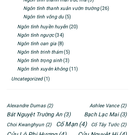
Ngôn tình thanh xuân vườn trường
(26)
Ngôn tình võng du
(5)
Ngôn tình huyền huyễn
(20)
Ngôn tình ngược
(34)
Ngôn tình oan gia
(8)
Ngôn tình trinh thám
(5)
Ngôn tình trọng sinh
(3)
Ngôn tình xuyên không
(11)
Uncategorized
(1)
Alexandre Dumas
(2)
Ashlee Vance
(2)
Bát Nguyệt Trường An
(3)
Bạch Lạc Mai
(3)
Cố Mạn
(4)
Choi Kwanghyun
(2)
Cố Tây Tước
(2)
Cửu Lộ Phi Hương
(4)
Cửu Nguyệt Hi
(4)