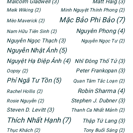
Malcolm Gladwell
(3)
Matt Haig
(3)
Meik Wiking
(2)
Minh Nguyệt Thính Phong
(2)
Mặc Bảo Phi Bảo
(7)
Mèo Maverick
(2)
Nguyên Phong
(4)
Nam Hữu Tiên Sinh
(2)
Nguyễn Ngọc Thạch
(3)
Nguyễn Ngọc Tư
(2)
Nguyễn Nhật Ánh
(5)
Nguyệt Hạ Điệp Ảnh
(4)
Nhĩ Đông Thố Tử
(3)
Peter Frankopan
(3)
Oopsy
(2)
Phỉ Ngã Tư Tồn
(5)
Quan Tâm Tắc Loạn
(2)
Robin Sharma
(4)
Rachel Hollis
(2)
Stephen J. Dubner
(3)
Rosie Nguyễn
(2)
Steven D. Levitt
(3)
Thanh Ca Nhất Mảnh
(2)
Thích Nhất Hạnh
(7)
Thập Tứ Lang
(3)
Thục Khách
(2)
Tony Buổi Sáng
(2)