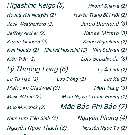
Higashino Keigo
(5)
Hiromi Shinya
(2)
Hoàng Hải Nguyễn
(2)
Huyền Trang Bất Hối
(2)
Jared Diamond
(3)
Jack Weatherford
(2)
Kanae Minato
(3)
Jeffrey Archer
(2)
Kazuo Ishiguro
(2)
Keigo Higashino
(2)
Ken Honda
(2)
Khaled Hosseini
(2)
Kim Suhyun
(2)
Luis Sepulveda
(3)
Kiên Trần
(2)
Lý Thượng Long
(6)
Lý Ái Linh
(2)
Lư Tư Hạo
(2)
Lưu Đồng
(2)
Lục Xu
(2)
Malcolm Gladwell
(3)
Matt Haig
(3)
Meik Wiking
(2)
Minh Nguyệt Thính Phong
(2)
Mặc Bảo Phi Bảo
(7)
Mèo Maverick
(2)
Nguyên Phong
(4)
Nam Hữu Tiên Sinh
(2)
Nguyễn Ngọc Thạch
(3)
Nguyễn Ngọc Tư
(2)