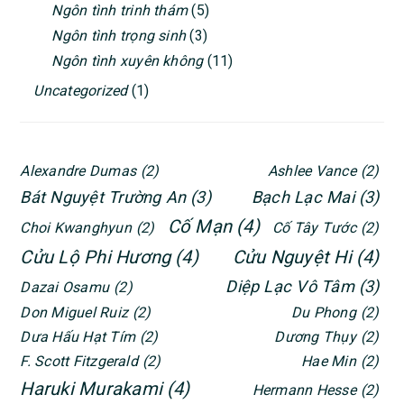
Ngôn tình trinh thám
(5)
Ngôn tình trọng sinh
(3)
Ngôn tình xuyên không
(11)
Uncategorized
(1)
Alexandre Dumas
(2)
Ashlee Vance
(2)
Bát Nguyệt Trường An
(3)
Bạch Lạc Mai
(3)
Cố Mạn
(4)
Choi Kwanghyun
(2)
Cố Tây Tước
(2)
Cửu Lộ Phi Hương
(4)
Cửu Nguyệt Hi
(4)
Diệp Lạc Vô Tâm
(3)
Dazai Osamu
(2)
Don Miguel Ruiz
(2)
Du Phong
(2)
Dưa Hấu Hạt Tím
(2)
Dương Thụy
(2)
F. Scott Fitzgerald
(2)
Hae Min
(2)
Haruki Murakami
(4)
Hermann Hesse
(2)