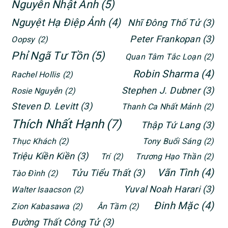
Nguyễn Nhật Ánh
(5)
Nguyệt Hạ Điệp Ảnh
(4)
Nhĩ Đông Thố Tử
(3)
Peter Frankopan
(3)
Oopsy
(2)
Phỉ Ngã Tư Tồn
(5)
Quan Tâm Tắc Loạn
(2)
Robin Sharma
(4)
Rachel Hollis
(2)
Stephen J. Dubner
(3)
Rosie Nguyễn
(2)
Steven D. Levitt
(3)
Thanh Ca Nhất Mảnh
(2)
Thích Nhất Hạnh
(7)
Thập Tứ Lang
(3)
Thục Khách
(2)
Tony Buổi Sáng
(2)
Triệu Kiền Kiền
(3)
Trí
(2)
Trương Hạo Thần
(2)
Vãn Tình
(4)
Tửu Tiểu Thất
(3)
Tào Đình
(2)
Yuval Noah Harari
(3)
Walter Isaacson
(2)
Đinh Mặc
(4)
Zion Kabasawa
(2)
Ân Tầm
(2)
Đường Thất Công Tử
(3)