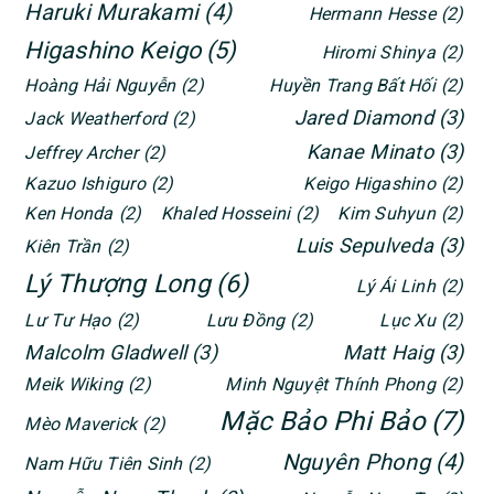
Haruki Murakami
(4)
Hermann Hesse
(2)
Higashino Keigo
(5)
Hiromi Shinya
(2)
Hoàng Hải Nguyễn
(2)
Huyền Trang Bất Hối
(2)
Jared Diamond
(3)
Jack Weatherford
(2)
Kanae Minato
(3)
Jeffrey Archer
(2)
Kazuo Ishiguro
(2)
Keigo Higashino
(2)
Ken Honda
(2)
Khaled Hosseini
(2)
Kim Suhyun
(2)
Luis Sepulveda
(3)
Kiên Trần
(2)
Lý Thượng Long
(6)
Lý Ái Linh
(2)
Lư Tư Hạo
(2)
Lưu Đồng
(2)
Lục Xu
(2)
Malcolm Gladwell
(3)
Matt Haig
(3)
Meik Wiking
(2)
Minh Nguyệt Thính Phong
(2)
Mặc Bảo Phi Bảo
(7)
Mèo Maverick
(2)
Nguyên Phong
(4)
Nam Hữu Tiên Sinh
(2)