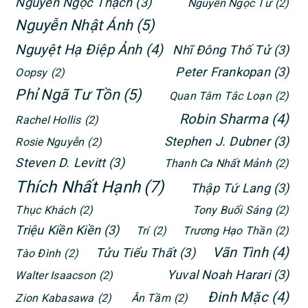
Nguyễn Ngọc Thạch
(3)
Nguyễn Ngọc Tư
(2)
Nguyễn Nhật Ánh
(5)
Nguyệt Hạ Điệp Ảnh
(4)
Nhĩ Đông Thố Tử
(3)
Peter Frankopan
(3)
Oopsy
(2)
Phỉ Ngã Tư Tồn
(5)
Quan Tâm Tắc Loạn
(2)
Robin Sharma
(4)
Rachel Hollis
(2)
Stephen J. Dubner
(3)
Rosie Nguyễn
(2)
Steven D. Levitt
(3)
Thanh Ca Nhất Mảnh
(2)
Thích Nhất Hạnh
(7)
Thập Tứ Lang
(3)
Thục Khách
(2)
Tony Buổi Sáng
(2)
Triệu Kiền Kiền
(3)
Trí
(2)
Trương Hạo Thần
(2)
Vãn Tình
(4)
Tửu Tiểu Thất
(3)
Tào Đình
(2)
Yuval Noah Harari
(3)
Walter Isaacson
(2)
Đinh Mặc
(4)
Zion Kabasawa
(2)
Ân Tầm
(2)