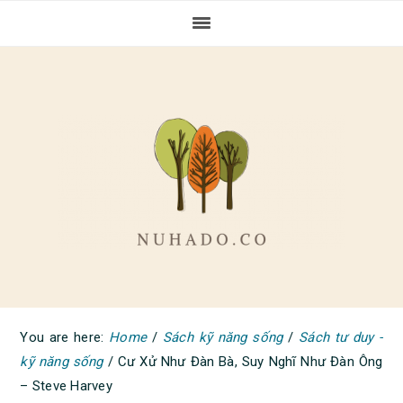
Skip
Skip
Skip
to
to
to
primary
main
primary
navigation
content
sidebar
You are here:
Home
/
Sách kỹ năng sống
/
Sách tư duy -
kỹ năng sống
/
Cư Xử Như Đàn Bà, Suy Nghĩ Như Đàn Ông
– Steve Harvey