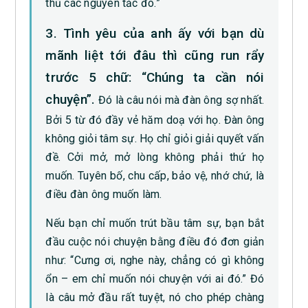
thủ các nguyên tắc đó.”
3. Tình yêu của anh ấy với bạn dù
mãnh liệt tới đâu thì cũng run rẩy
trước 5 chữ: “Chúng ta cần nói
chuyện”.
Đó là câu nói mà đàn ông sợ nhất.
Bởi 5 từ đó đầy vẻ hăm doạ với họ. Đàn ông
không giỏi tâm sự. Họ chỉ giỏi giải quyết vấn
đề. Cởi mở, mở lòng không phải thứ họ
muốn. Tuyên bố, chu cấp, bảo vệ, nhớ chứ, là
điều đàn ông muốn làm.
Nếu bạn chỉ muốn trút bầu tâm sự, bạn bắt
đầu cuộc nói chuyện bằng điều đó đơn giản
như: “Cưng ơi, nghe này, chẳng có gì không
ổn – em chỉ muốn nói chuyện với ai đó.” Đó
là câu mở đầu rất tuyệt, nó cho phép chàng