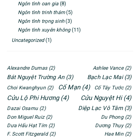
Ngôn tình oan gia
(8)
Ngôn tình trinh thám
(5)
Ngôn tình trọng sinh
(3)
Ngôn tình xuyên không
(11)
Uncategorized
(1)
Alexandre Dumas
(2)
Ashlee Vance
(2)
Bát Nguyệt Trường An
(3)
Bạch Lạc Mai
(3)
Cố Mạn
(4)
Choi Kwanghyun
(2)
Cố Tây Tước
(2)
Cửu Lộ Phi Hương
(4)
Cửu Nguyệt Hi
(4)
Diệp Lạc Vô Tâm
(3)
Dazai Osamu
(2)
Don Miguel Ruiz
(2)
Du Phong
(2)
Dưa Hấu Hạt Tím
(2)
Dương Thụy
(2)
F. Scott Fitzgerald
(2)
Hae Min
(2)