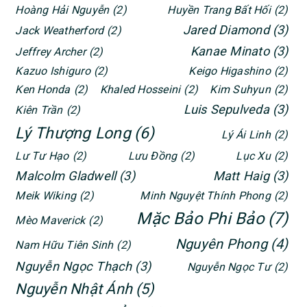
Hoàng Hải Nguyễn
(2)
Huyền Trang Bất Hối
(2)
Jared Diamond
(3)
Jack Weatherford
(2)
Kanae Minato
(3)
Jeffrey Archer
(2)
Kazuo Ishiguro
(2)
Keigo Higashino
(2)
Ken Honda
(2)
Khaled Hosseini
(2)
Kim Suhyun
(2)
Luis Sepulveda
(3)
Kiên Trần
(2)
Lý Thượng Long
(6)
Lý Ái Linh
(2)
Lư Tư Hạo
(2)
Lưu Đồng
(2)
Lục Xu
(2)
Malcolm Gladwell
(3)
Matt Haig
(3)
Meik Wiking
(2)
Minh Nguyệt Thính Phong
(2)
Mặc Bảo Phi Bảo
(7)
Mèo Maverick
(2)
Nguyên Phong
(4)
Nam Hữu Tiên Sinh
(2)
Nguyễn Ngọc Thạch
(3)
Nguyễn Ngọc Tư
(2)
Nguyễn Nhật Ánh
(5)