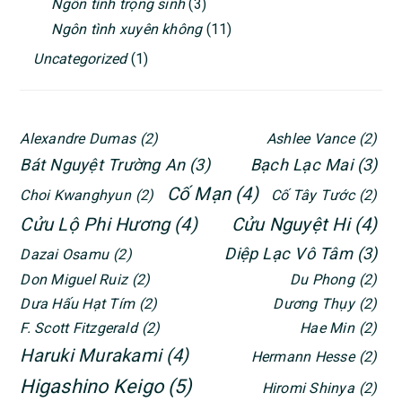
Ngôn tình trọng sinh
(3)
Ngôn tình xuyên không
(11)
Uncategorized
(1)
Alexandre Dumas
(2)
Ashlee Vance
(2)
Bát Nguyệt Trường An
(3)
Bạch Lạc Mai
(3)
Cố Mạn
(4)
Choi Kwanghyun
(2)
Cố Tây Tước
(2)
Cửu Lộ Phi Hương
(4)
Cửu Nguyệt Hi
(4)
Diệp Lạc Vô Tâm
(3)
Dazai Osamu
(2)
Don Miguel Ruiz
(2)
Du Phong
(2)
Dưa Hấu Hạt Tím
(2)
Dương Thụy
(2)
F. Scott Fitzgerald
(2)
Hae Min
(2)
Haruki Murakami
(4)
Hermann Hesse
(2)
Higashino Keigo
(5)
Hiromi Shinya
(2)