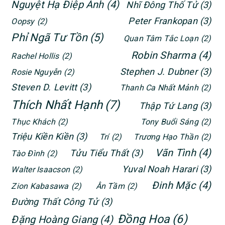
Nguyệt Hạ Điệp Ảnh
(4)
Nhĩ Đông Thố Tử
(3)
Peter Frankopan
(3)
Oopsy
(2)
Phỉ Ngã Tư Tồn
(5)
Quan Tâm Tắc Loạn
(2)
Robin Sharma
(4)
Rachel Hollis
(2)
Stephen J. Dubner
(3)
Rosie Nguyễn
(2)
Steven D. Levitt
(3)
Thanh Ca Nhất Mảnh
(2)
Thích Nhất Hạnh
(7)
Thập Tứ Lang
(3)
Thục Khách
(2)
Tony Buổi Sáng
(2)
Triệu Kiền Kiền
(3)
Trí
(2)
Trương Hạo Thần
(2)
Vãn Tình
(4)
Tửu Tiểu Thất
(3)
Tào Đình
(2)
Yuval Noah Harari
(3)
Walter Isaacson
(2)
Đinh Mặc
(4)
Zion Kabasawa
(2)
Ân Tầm
(2)
Đường Thất Công Tử
(3)
Đồng Hoa
(6)
Đặng Hoàng Giang
(4)