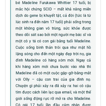
bé Madeline Furukawa Whittier 17 tuổi, bị
mắc hội chứng SCID – mất khả năng miễn
dịch do gene bị khuyết tật, cả đời (tức là từ
lúc sinh ra đến năm 17 tuổi) phải sống trong
một không gian vô trùng, sức khỏe được
theo dõi sát sao bởi một người mẹ bác sĩ và
một cô y tá có con gái bằng tuổi Madeline.
Cuộc sống bình thản trôi qua như mặt hồ
lặng sóng cho đến một ngày đẹp trời nọ, gia
đình Madeline có hàng xóm mới. Ngay cả
khi hàng xóm mới chưa bước vào nhà thì
Madeline đã có một cuộc gặp-gỡ-bằng-mắt
với Olly – cậu con trai của gia đình nọ.
Chuyện gì phải xảy ra đã xảy ra: hai cô cậu
tìm được cách liên lạc qua email, và một thế
giới sống động rực rỡ mở ra cho Madeline.
Cô gái 17 tuổi lần đầu cảm nhận được