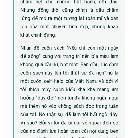
chấm hết cho những bất hạnh, nỗi đau.
Nhưng đồng thời cũng chính là dấu chấm
lửng để mở ra một tương lai toàn mĩ và xán
lạn của một chuyện tình đẹp, những khao
khát chính đáng.
Nhan đề cuốn sách “Nếu chỉ còn một ngày
để sống” cùng với trang trí nền bìa màu lam
không quá cầu kì, bắt mắt. Ban đầu, lúc cầm
cuốn sách này lên tôi thật sự đã nghĩ nó là
một cuốn self-help của Việt Nam, và bởi vì
tôi thích mấy cuốn kiểu kha khá mang âm
hưởng “dạy đời” nên tôi đã không ngần ngại
mà thêm nó vào chồng sách đọc trong tuần
của tôi. Nó thật sự đã làm tôi bất ngờ đấy.
Vì sao? Bởi vì tôi đã bị cái vẻ ngoài đơn sơ
của nó đánh lừa hoàn toàn cái nội dung bên