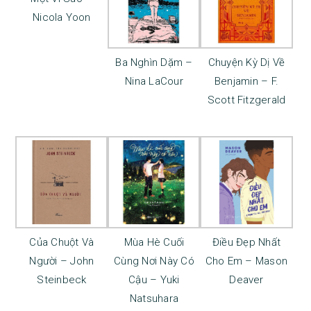
Nicola Yoon
Ba Nghìn Dặm –
Chuyện Kỳ Dị Về
Nina LaCour
Benjamin – F.
Scott Fitzgerald
Của Chuột Và
Mùa Hè Cuối
Điều Đẹp Nhất
Người – John
Cùng Nơi Này Có
Cho Em – Mason
Steinbeck
Cậu – Yuki
Deaver
Natsuhara