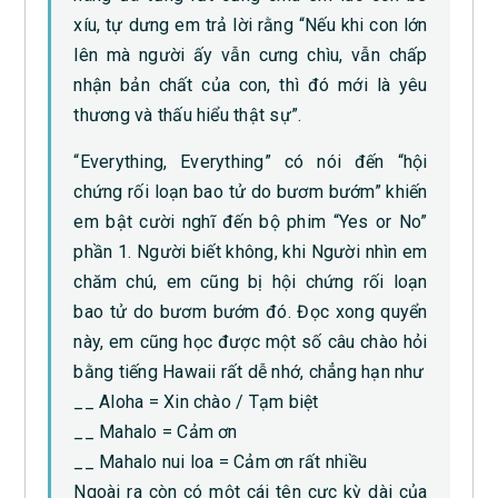
xíu, tự dưng em trả lời rằng “Nếu khi con lớn
lên mà người ấy vẫn cưng chìu, vẫn chấp
nhận bản chất của con, thì đó mới là yêu
thương và thấu hiểu thật sự”.
“Everything, Everything” có nói đến “hội
chứng rối loạn bao tử do bươm bướm” khiến
em bật cười nghĩ đến bộ phim “Yes or No”
phần 1. Người biết không, khi Người nhìn em
chăm chú, em cũng bị hội chứng rối loạn
bao tử do bươm bướm đó. Đọc xong quyển
này, em cũng học được một số câu chào hỏi
bằng tiếng Hawaii rất dễ nhớ, chẳng hạn như
__ Aloha = Xin chào / Tạm biệt
__ Mahalo = Cảm ơn
__ Mahalo nui loa = Cảm ơn rất nhiều
Ngoài ra còn có một cái tên cực kỳ dài của