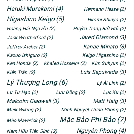
Haruki Murakami
(4)
Hermann Hesse
(2)
Higashino Keigo
(5)
Hiromi Shinya
(2)
Hoàng Hải Nguyễn
(2)
Huyền Trang Bất Hối
(2)
Jared Diamond
(3)
Jack Weatherford
(2)
Kanae Minato
(3)
Jeffrey Archer
(2)
Kazuo Ishiguro
(2)
Keigo Higashino
(2)
Ken Honda
(2)
Khaled Hosseini
(2)
Kim Suhyun
(2)
Luis Sepulveda
(3)
Kiên Trần
(2)
Lý Thượng Long
(6)
Lý Ái Linh
(2)
Lư Tư Hạo
(2)
Lưu Đồng
(2)
Lục Xu
(2)
Malcolm Gladwell
(3)
Matt Haig
(3)
Meik Wiking
(2)
Minh Nguyệt Thính Phong
(2)
Mặc Bảo Phi Bảo
(7)
Mèo Maverick
(2)
Nguyên Phong
(4)
Nam Hữu Tiên Sinh
(2)