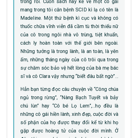
trong rồi. Cuốn sách này kể về một cô gái
mang trong tôi căn bệnh SCID kì lạ có tên là
Madeline. Một thứ bệnh kì cục và không có
thuốc chữa vĩnh viễn đã cầm tù thời thiếu nữ
của cô trong ngôi nhà vô trùng, tiệt khuẩn,
cách ly hoàn toàn với thế giới bên ngoài.
Những tưởng là trong lành, là an toàn, là yên
ấm, những tháng ngày của cô trôi qua trong
sự chăm sóc bảo vệ hết lòng của bà mẹ bác
sĩ và cô Clara vậy nhưng “biết đâu bất ngờ”…
Hẳn bạn từng đọc câu chuyện về “Công chúa
ngủ trong rừng”, “Nàng Bạch Tuyết và bảy
chú lùn” hay “Cô bé Lọ Lem”,…họ đều là
những cô gái hiền lành, xinh đẹp, cuộc đời và
số phận của họ được thay đổi kể từ khi họ
gặp được hoàng tử của cuộc đời mình. Ở