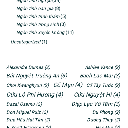
Ngôn tình ngược
(34)
Ngôn tình oan gia
(8)
Ngôn tình trinh thám
(5)
Ngôn tình trọng sinh
(3)
Ngôn tình xuyên không
(11)
Uncategorized
(1)
Alexandre Dumas
(2)
Ashlee Vance
(2)
Bát Nguyệt Trường An
(3)
Bạch Lạc Mai
(3)
Cố Mạn
(4)
Choi Kwanghyun
(2)
Cố Tây Tước
(2)
Cửu Lộ Phi Hương
(4)
Cửu Nguyệt Hi
(4)
Diệp Lạc Vô Tâm
(3)
Dazai Osamu
(2)
Don Miguel Ruiz
(2)
Du Phong
(2)
Dưa Hấu Hạt Tím
(2)
Dương Thụy
(2)
F. Scott Fitzgerald
(2)
Hae Min
(2)