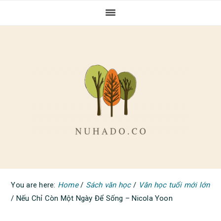
Skip
Skip
Skip
to
to
to
primary
main
primary
navigation
content
sidebar
You are here:
Home
/
Sách văn học
/
Văn học tuổi mới lớn
/
Nếu Chỉ Còn Một Ngày Để Sống – Nicola Yoon