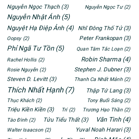
Nguyễn Ngọc Thạch
(3)
Nguyễn Ngọc Tư
(2)
Nguyễn Nhật Ánh
(5)
Nguyệt Hạ Điệp Ảnh
(4)
Nhĩ Đông Thố Tử
(3)
Peter Frankopan
(3)
Oopsy
(2)
Phỉ Ngã Tư Tồn
(5)
Quan Tâm Tắc Loạn
(2)
Robin Sharma
(4)
Rachel Hollis
(2)
Stephen J. Dubner
(3)
Rosie Nguyễn
(2)
Steven D. Levitt
(3)
Thanh Ca Nhất Mảnh
(2)
Thích Nhất Hạnh
(7)
Thập Tứ Lang
(3)
Thục Khách
(2)
Tony Buổi Sáng
(2)
Triệu Kiền Kiền
(3)
Trí
(2)
Trương Hạo Thần
(2)
Vãn Tình
(4)
Tửu Tiểu Thất
(3)
Tào Đình
(2)
Yuval Noah Harari
(3)
Walter Isaacson
(2)