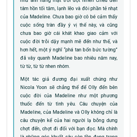
như ánh nắng mặt trời đột nhiên chiếu đến
tâm hồn tối tăm, lạnh lẽo và đôi phần tẻ nhạt
của Madeline. Chưa bao giờ cô bé cảm thấy
cuộc sống tràn đầy ý vị thế này, và cũng
chưa bao giờ cái khát khao giao cảm với
cuộc đời trỗi dậy mạnh mẽ đến như thế, và
hơn hết, một ý nghĩ “phá tan bốn bức tường”
đã vây quanh Madeline bao nhiêu năm nay,
từ từ, từ từ nhen nhóm.
Một tác giả đương đại xuất chúng như
Nicola Yoon sẽ chẳng thể để Olly đến bên
cuộc đời của Madeline như một phương
thuốc đến từ tình yêu. Câu chuyện của
Madeline, của Madeline và Olly không chỉ là
câu chuyện kể của hai người lạ bỗng dưng
chợt đến, chợt đi đối với bạn đọc. Mà chính
là những góc khuất sâu còn tồn đọng trong