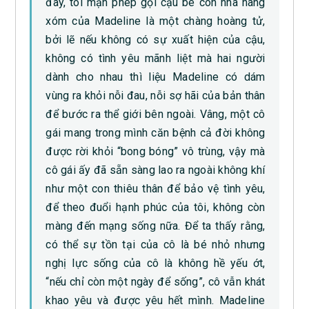
đây, tôi mạn phép gọi cậu bé con nhà hàng
xóm của Madeline là một chàng hoàng tử,
bởi lẽ nếu không có sự xuất hiện của cậu,
không có tình yêu mãnh liệt mà hai người
dành cho nhau thì liệu Madeline có dám
vùng ra khỏi nỗi đau, nỗi sợ hãi của bản thân
để bước ra thể giới bên ngoài. Vâng, một cô
gái mang trong mình căn bệnh cả đời không
được rời khỏi “bong bóng” vô trùng, vậy mà
cô gái ấy đã sẵn sàng lao ra ngoài không khí
như một con thiêu thân để bảo vệ tình yêu,
để theo đuổi hạnh phúc của tôi, không còn
màng đến mạng sống nữa. Để ta thấy rằng,
có thể sự tồn tại của cô là bé nhỏ nhưng
nghị lực sống của cô là không hề yếu ớt,
“nếu chỉ còn một ngày để sống”, cô vẫn khát
khao yêu và được yêu hết mình. Madeline