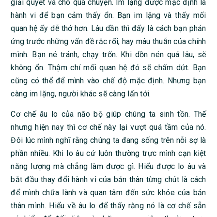
giải quyết và cho qua chuyện. Im lặng được mặc định là
hành vi để bạn cảm thấy ổn. Bạn im lặng và thấy mối
quan hệ ấy dễ thở hơn. Lâu dần thì đấy là cách bạn phản
ứng trước những vấn đề rắc rối, hay mâu thuẫn của chính
mình. Bạn né tránh, chạy trốn. Khi dồn nén quá lâu, sẽ
không ổn. Thậm chí mối quan hệ đó sẽ chấm dứt. Bạn
cũng có thể để mình vào chế độ mặc định. Nhưng bạn
càng im lặng, người khác sẽ càng lấn tới.
Cơ chế âu lo của não bộ giúp chúng ta sinh tồn. Thế
nhưng hiện nay thì cơ chế này lại vượt quá tầm của nó.
Đôi lúc mình nghĩ rằng chúng ta đang sống trên nỗi sợ là
phần nhiều. Khi lo âu cứ luôn thường trực mình cạn kiệt
năng lượng mà chẳng làm được gì. Hiểu được lo âu và
bắt đầu thay đổi hành vi của bản thân từng chút là cách
để mình chữa lành và quan tâm đến sức khỏe của bản
thân mình. Hiểu về âu lo để thấy rằng nó là cơ chế sẵn