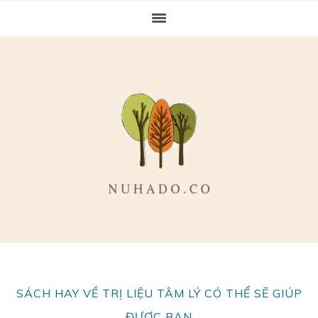
Skip
Skip
Skip
to
to
to
primary
main
primary
navigation
content
sidebar
SÁCH HAY VỀ TRỊ LIỆU TÂM LÝ CÓ THỂ SẼ GIÚP
ĐƯỢC BẠN