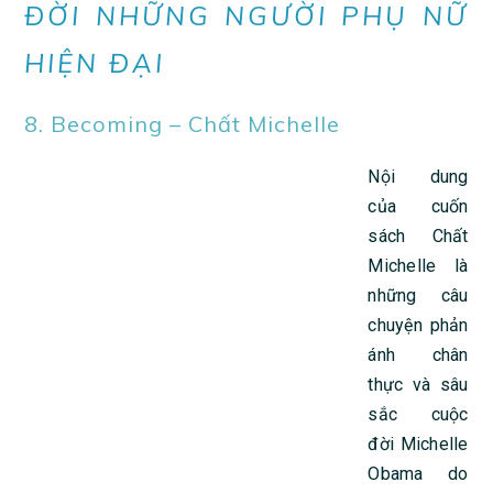
ĐỜI NHỮNG NGƯỜI PHỤ NỮ
HIỆN ĐẠI
8. Becoming – Chất Michelle
Nội
dung của cuốn sách Chất Michelle là những câu chuyện
phản ánh chân thực và sâu sắc cuộc đời Michelle
Obama do chính tác giả tự kể. Qua từng trang sách,
Michelle dẫn dắt độc giả bước vào thế giới riêng của bà
– những trải nghiệm đã góp phần tạo nên tố chất rất
riêng của Michelle, từ tuổi thơ ở Chicago đến những năm
tháng giữ vị trí điều hành, bí quyết cân bằng áp lực giữa
công việc và gia đình, cho đến 8 năm quyền lực sống tại
Nhà Trắng.