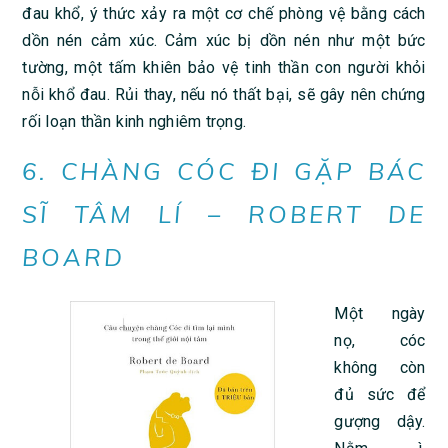
đau khổ, ý thức xảy ra một cơ chế phòng vệ bằng cách
dồn nén cảm xúc. Cảm xúc bị dồn nén như một bức
tường, một tấm khiên bảo vệ tinh thần con người khỏi
nỗi khổ đau. Rủi thay, nếu nó thất bại, sẽ gây nên chứng
rối loạn thần kinh nghiêm trọng.
6. CHÀNG CÓC ĐI GẶP BÁC
SĨ TÂM LÍ – ROBERT DE
BOARD
Một ngày
nọ, cóc
không còn
đủ sức để
gượng dậy.