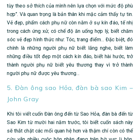
tùy theo sở thích của mình nên lựa chọn với mức độ phù
hợp”. Và quan trọng là bản thân khi mặc cảm thấy tự tin.
Vẻ đẹp, phẩm cách phụ nữ còn nằm ở sự kín đáo, tế nhị
trong cách ứng xử; có chế độ ăn uống hợp lý, biết chăm
sóc vẻ đẹp hình thức như: Tóc, trang điểm… Đặc biệt, đó
chính là những người phụ nữ biết lắng nghe, biết làm
những điều tốt đẹp một cách kín đáo, biết hài hước, trở
thành người phụ nữ biết yêu thương thay vì trở thành
người phụ nữ được yêu thương…
5. Đàn ông sao Hỏa, đàn bà sao Kim –
John Gray
Khi tôi viết cuốn Đàn ông đến từ Sao Hỏa, đàn bà đến từ
Sao Kim từ mười hai năm trước, tôi biết cuốn sách này
sẽ thắt chặt các mối quan hệ hơn và thậm chí còn có thể
cứu vãn nhiều cuộc hôn nhân đang trên bờ vực li hôn.