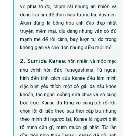
về phía trước, chậm rãi nhưng an nhiên và
dùng trái tim để đón chào tương lai. Vậy nên,
Akari đúng là bông hoa anh đào đẹp nhất
truyện, mềm mại, dịu dàng nhưng vẫn có đủ
mạnh mẽ để rời cành, bay lượn tự do trong
không gian và chờ đón những điều mới mẻ.
2. Sumida Kanae:
hồn nhiên và mộc mạc
như chính hòn đảo Tanegashima. Từ ngoại
hình đến tính cách của Kanae đều làm mình
đặc biệt yêu thích: một cô gái da nâu khỏe
khoắn, tóc ngắn, cuồng sữa chua và vô cùng
bộc trực. Kanae đã từng vô cùng bối rối khi
chọn lối đi tiếp theo sau thời cấp ba, nhưng
theo mình thì ngược lại, Kanae là người biết
rõ mình cần gì, mình muốn gì nhất. Từ lần
đầu tiên nhìn thấy Takaki, Kanae đã dõi ánh