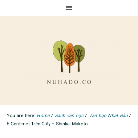
Skip
Skip
Skip
to
to
to
primary
main
primary
navigation
content
sidebar
You are here:
Home
/
Sách văn học
/
Văn học Nhật Bản
/
5 Centimet Trên Giây – Shinkai Makoto