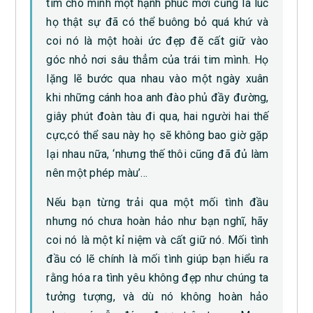
tìm cho mình một hạnh phúc mới cũng là lúc
họ thật sự đã có thể buông bỏ quá khứ và
coi nó là một hoài ức đẹp đẽ cất giữ vào
góc nhỏ nơi sâu thẳm của trái tim mình. Họ
lặng lẽ bước qua nhau vào một ngày xuân
khi những cánh hoa anh đào phủ đầy đường,
giây phút đoàn tàu đi qua, hai người hai thế
cực,có thể sau này họ sẽ không bao giờ gặp
lại nhau nữa, ‘nhưng thế thôi cũng đã đủ làm
nên một phép màu’…
Nếu bạn từng trải qua một mối tình đầu
nhưng nó chưa hoàn hảo như bạn nghĩ, hãy
coi nó là một kỉ niệm và cất giữ nó. Mối tình
đầu có lẽ chính là mối tình giúp bạn hiểu ra
rằng hóa ra tình yêu không đẹp như chúng ta
tưởng tượng, và dù nó không hoàn hảo