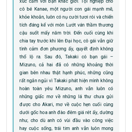
xúc cảm với bạn khác giới. Tội nghiệp cho
cô bé Kanae, một người con gái mạnh mẽ,
khỏe khoắn, luôn có nụ cười tươi rói và chiến
tích đáng kể với môn Lướt ván thầm thương
cậu suốt mấy năm trời. Đến cuối cùng khi
chia tay trước khi lên Đại học, cô gái vẫn giữ
tình cảm đơn phương ấy, quyết định không
thổ lộ ra. Sau đó, Takaki có bạn gái –
Mizuno, cả hai đã có những khoảng thời
gian bên nhau thật hạnh phúc, những cũng
rất ngắn ngủi vì Takaki phát hiện mình không
hoàn toàn yêu Mizuno, anh vẫn luôn có
những giấc mơ về những lá thư chưa gửi
được cho Akari, mơ về cuộc hẹn cuối cùng
dưới gốc hoa anh đào đêm giá rét ấy, dường
như, cho dù anh có vùi đầu vào công việc
hay cuộc sống, trái tim anh vẫn luôn mong