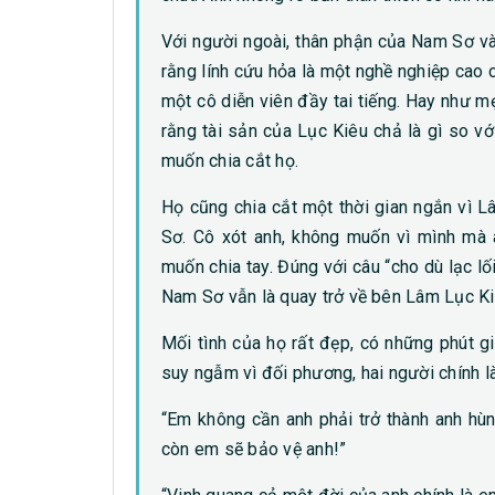
Với người ngoài, thân phận của Nam Sơ v
rằng lính cứu hỏa là một nghề nghiệp cao 
một cô diễn viên đầy tai tiếng. Hay như
rằng tài sản của Lục Kiêu chả là gì so 
muốn chia cắt họ.
Họ cũng chia cắt một thời gian ngắn vì L
Sơ. Cô xót anh, không muốn vì mình mà 
muốn chia tay. Đúng với câu “cho dù lạc l
Nam Sơ vẫn là quay trở về bên Lâm Lục Ki
Mối tình của họ rất đẹp, có những phút g
suy ngẫm vì đối phương, hai người chính l
“Em không cần anh phải trở thành anh hùn
còn em sẽ bảo vệ anh!”