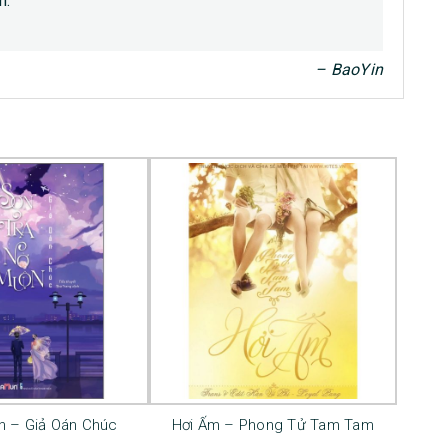
m.”
– BaoYin
h – Giả Oán Chúc
Hơi Ấm – Phong Tử Tam Tam