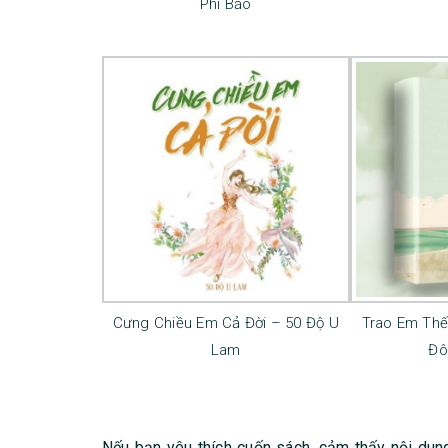
Phi Bảo
Cưng Chiều Em Cả Đời – 50 Độ U
Trao Em Thế
Lam
Đô
Nếu bạn yêu thích cuốn sách, cảm thấy nội dung