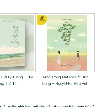
 Giới Lý Tưởng – Nhĩ
Đừng Trông Mặt Mà Bắt Hình
ng Thố Tử
Dong – Nguyệt Hạ Điệp Ảnh
 lôi cuốn, phù hợp với nhu cầu đọc của bản thân thì hãy