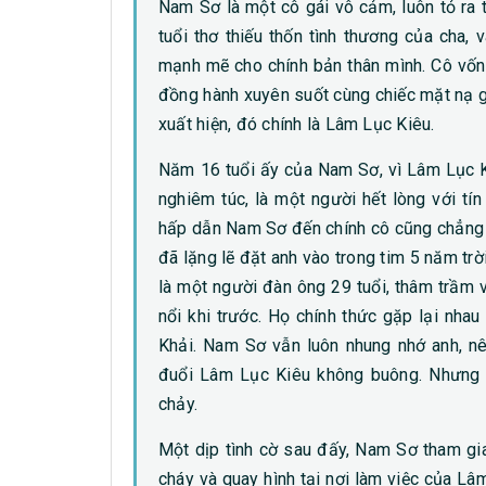
Nam Sơ là một cô gái vô cảm, luôn tỏ ra 
tuổi thơ thiếu thốn tình thương của cha,
mạnh mẽ cho chính bản thân mình. Cô vốn 
đồng hành xuyên suốt cùng chiếc mặt nạ g
xuất hiện, đó chính là Lâm Lục Kiêu.
Năm 16 tuổi ấy của Nam Sơ, vì Lâm Lục K
nghiêm túc, là một người hết lòng với t
hấp dẫn Nam Sơ đến chính cô cũng chẳng biế
đã lặng lẽ đặt anh vào trong tim 5 năm trờ
là một người đàn ông 29 tuổi, thâm trầm 
nổi khi trước. Họ chính thức gặp lại nha
Khải. Nam Sơ vẫn luôn nhung nhớ anh, nê
đuổi Lâm Lục Kiêu không buông. Nhưng l
chảy.
Một dịp tình cờ sau đấy, Nam Sơ tham gi
cháy và quay hình tại nơi làm việc của Lâ