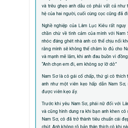
và trêu ghẹo anh dẫu có phải vất cả như 
hệ của hai người, cuối cùng cọc cũng đã đi
Nghề nghiệp của Lâm Lục Kiêu rất nguy 
chần chừ về tình cảm của mình với Nam S
nhóc đáng ghét nhà anh có thể chịu nổi kh
rằng mình sẽ không thể chăm lo đủ cho N
và mạnh mẽ lắm, khi anh đau buồn vì đồng n
“Anh chọn em đi, em không sợ lỡ dở.”
Nam Sơ là cô gái cố chấp, thứ gì cô thíc
anh như một viên kẹo hấp dẫn Nam Sơ, 
được viên kẹo ấy.
Trước khi yêu Nam Sơ, phái nữ đối với Lâ
và cũng hình dung ra khi bạn anh khen cô 
Nam Sơ, cô đã trở thành tiêu chuẩn cái đ
chút. Anh không rõ bản thân thích cô khi nào