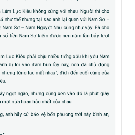
à Lâm Lục Kiêu không xứng với nhau. Người thì cho
cả như thế nhưng tại sao anh lại quen với Nam Sơ –
 mẹ Nam Sơ – Nam Nguyệt Như cũng như vậy. Bà cho
với số tiền Nam Sơ kiếm được nên năm lần bảy lượt
âm Lục Kiêu phải chịu nhiều tiếng xấu khi yêu Nam
anh bị lôi vào đám bùn lầy này, nên đã chủ động
ối nhưng từng lạc mất nhau”, đích đến cuối cùng của
êu.
iây ngọt ngào, nhưng cũng xen vào đó là phút giây
à một nửa hoàn hảo nhất của nhau.
g, anh hãy cứ bảo vệ bốn phương trời này bình an,