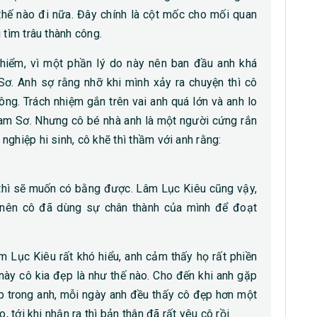
thế nào đi nữa. Đây chính là cột mốc cho mối quan
 tìm trâu thành công.
hiểm, vì một phần lý do này nên ban đầu anh khá
ơ. Anh sợ rằng nhỡ khi mình xảy ra chuyện thì cô
ông. Trách nhiệm gắn trên vai anh quá lớn và anh lo
am Sơ. Nhưng cô bé nhà anh là một người cứng rắn
ghiệp hi sinh, cô khẽ thì thầm với anh rằng:
h thì sẽ muốn có bằng được. Lâm Lục Kiêu cũng vậy,
nên cô đã dùng sự chân thành của mình để đoạt
m Lục Kiêu rất khó hiểu, anh cảm thấy họ rất phiền
này cô kia đẹp là như thế nào. Cho đến khi anh gặp
ẹp trong anh, mỗi ngày anh đều thấy cô đẹp hơn một
, tới khi nhận ra thì bản thân đã rất yêu cô rồi.