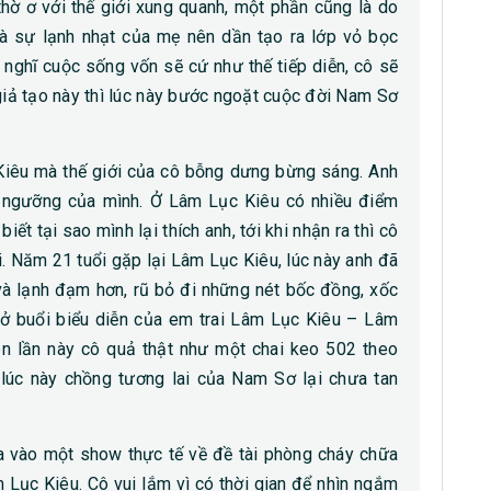
thờ ơ với thế giới xung quanh, một phần cũng là do
 và sự lạnh nhạt của mẹ nên dần tạo ra lớp vỏ bọc
nghĩ cuộc sống vốn sẽ cứ như thế tiếp diễn, cô sẽ
iả tạo này thì lúc này bước ngoặt cuộc đời Nam Sơ
iêu mà thế giới của cô bỗng dưng bừng sáng. Anh
ín ngưỡng của mình. Ở Lâm Lục Kiêu có nhiều điểm
t tại sao mình lại thích anh, tới khi nhận ra thì cô
i. Năm 21 tuổi gặp lại Lâm Lục Kiêu, lúc này anh đã
và lạnh đạm hơn, rũ bỏ đi những nét bốc đồng, xốc
u ở buổi biểu diễn của em trai Lâm Lục Kiêu – Lâm
n lần này cô quả thật như một chai keo 502 theo
úc này chồng tương lai của Nam Sơ lại chưa tan
a vào một show thực tế về đề tài phòng cháy chữa
m Lục Kiêu. Cô vui lắm vì có thời gian để nhìn ngắm