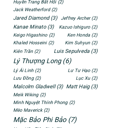
Huyền Trang Bất Hối
(2)
Jack Weatherford
(2)
Jared Diamond
(3)
Jeffrey Archer
(2)
Kanae Minato
(3)
Kazuo Ishiguro
(2)
Keigo Higashino
(2)
Ken Honda
(2)
Khaled Hosseini
(2)
Kim Suhyun
(2)
Luis Sepulveda
(3)
Kiên Trần
(2)
Lý Thượng Long
(6)
Lý Ái Linh
(2)
Lư Tư Hạo
(2)
Lưu Đồng
(2)
Lục Xu
(2)
Malcolm Gladwell
(3)
Matt Haig
(3)
Meik Wiking
(2)
Minh Nguyệt Thính Phong
(2)
Mèo Maverick
(2)
Mặc Bảo Phi Bảo
(7)