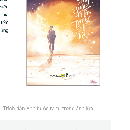
cuộc
i xa
điểm
từng
Trích dẫn Anh bước ra từ trong ánh lửa