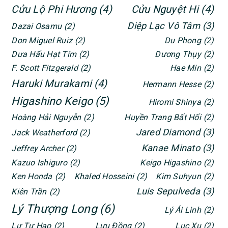
Diệp Lạc Vô Tâm
(3)
Dazai Osamu
(2)
Don Miguel Ruiz
(2)
Du Phong
(2)
Dưa Hấu Hạt Tím
(2)
Dương Thụy
(2)
F. Scott Fitzgerald
(2)
Hae Min
(2)
Haruki Murakami
(4)
Hermann Hesse
(2)
Higashino Keigo
(5)
Hiromi Shinya
(2)
Hoàng Hải Nguyễn
(2)
Huyền Trang Bất Hối
(2)
Jared Diamond
(3)
Jack Weatherford
(2)
Kanae Minato
(3)
Jeffrey Archer
(2)
Kazuo Ishiguro
(2)
Keigo Higashino
(2)
Ken Honda
(2)
Khaled Hosseini
(2)
Kim Suhyun
(2)
Luis Sepulveda
(3)
Kiên Trần
(2)
Lý Thượng Long
(6)
Lý Ái Linh
(2)
Lư Tư Hạo
(2)
Lưu Đồng
(2)
Lục Xu
(2)