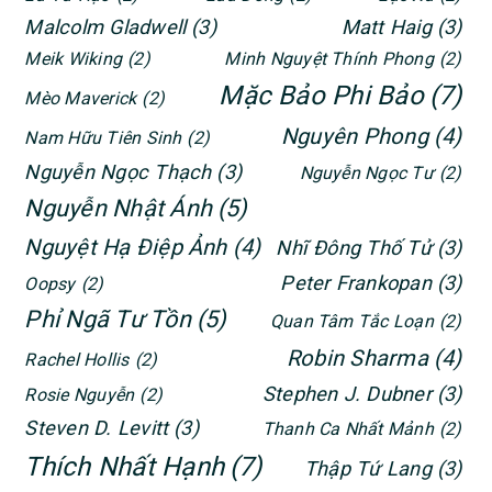
Malcolm Gladwell
(3)
Matt Haig
(3)
Meik Wiking
(2)
Minh Nguyệt Thính Phong
(2)
Mặc Bảo Phi Bảo
(7)
Mèo Maverick
(2)
Nguyên Phong
(4)
Nam Hữu Tiên Sinh
(2)
Nguyễn Ngọc Thạch
(3)
Nguyễn Ngọc Tư
(2)
Nguyễn Nhật Ánh
(5)
Nguyệt Hạ Điệp Ảnh
(4)
Nhĩ Đông Thố Tử
(3)
Peter Frankopan
(3)
Oopsy
(2)
Phỉ Ngã Tư Tồn
(5)
Quan Tâm Tắc Loạn
(2)
Robin Sharma
(4)
Rachel Hollis
(2)
Stephen J. Dubner
(3)
Rosie Nguyễn
(2)
Steven D. Levitt
(3)
Thanh Ca Nhất Mảnh
(2)
Thích Nhất Hạnh
(7)
Thập Tứ Lang
(3)
Thục Khách
(2)
Tony Buổi Sáng
(2)