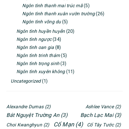
Ngôn tình thanh xuân vườn trường
(26)
Ngôn tình võng du
(5)
Ngôn tình huyền huyễn
(20)
Ngôn tình ngược
(34)
Ngôn tình oan gia
(8)
Ngôn tình trinh thám
(5)
Ngôn tình trọng sinh
(3)
Ngôn tình xuyên không
(11)
Uncategorized
(1)
Alexandre Dumas
(2)
Ashlee Vance
(2)
Bát Nguyệt Trường An
(3)
Bạch Lạc Mai
(3)
Cố Mạn
(4)
Choi Kwanghyun
(2)
Cố Tây Tước
(2)
Cửu Lộ Phi Hương
(4)
Cửu Nguyệt Hi
(4)