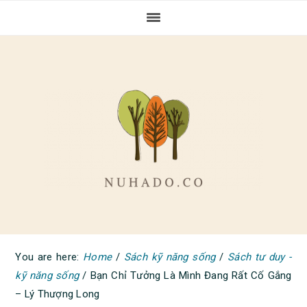
Skip
Skip
Skip
to
to
to
primary
main
primary
navigation
content
sidebar
You are here:
Home
/
Sách kỹ năng sống
/
Sách tư duy -
kỹ năng sống
/
Bạn Chỉ Tưởng Là Mình Đang Rất Cố Gắng
– Lý Thượng Long