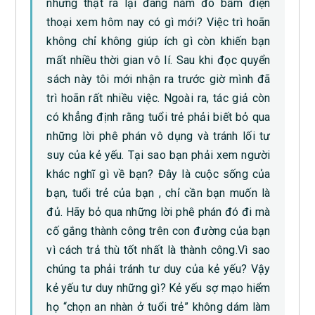
nhưng thật ra lại đang nằm đó bấm điện
thoại xem hôm nay có gì mới? Việc trì hoãn
không chỉ không giúp ích gì còn khiến bạn
mất nhiều thời gian vô lí. Sau khi đọc quyển
sách này tôi mới nhận ra trước giờ mình đã
trì hoãn rất nhiều việc. Ngoài ra, tác giả còn
có khẳng định rằng tuổi trẻ phải biết bỏ qua
những lời phê phán vô dụng và tránh lối tư
suy của kẻ yếu. Tại sao bạn phải xem người
khác nghĩ gì về bạn? Đây là cuộc sống của
bạn, tuổi trẻ của bạn , chỉ cần bạn muốn là
đủ. Hãy bỏ qua những lời phê phán đó đi mà
cố gắng thành công trên con đường của bạn
vì cách trả thù tốt nhất là thành công.Vì sao
chúng ta phải tránh tư duy của kẻ yếu? Vậy
kẻ yếu tư duy những gì? Kẻ yếu sợ mạo hiểm
họ “chọn an nhàn ở tuổi trẻ” không dám làm