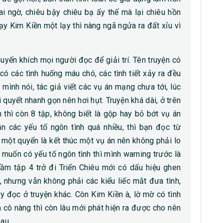
 ngờ, chiêu bậy chiêu bạ ấy thế mà lại chiêu hồn
ạy Kim Kiền một lạy thì nàng ngã ngửa ra đất xỉu vì
huyến khích mọi người đọc để giải trí. Tên truyện có
ó các tình huống máu chó, các tình tiết xảy ra đều
ư mình nói, tác giả viết các vụ án mạng chưa tới, lúc
i quyết nhanh gọn nên hơi hụt. Truyện khá dài, ở trên
thì còn 8 tập, không biết là gộp hay bỏ bớt vụ án
 các yếu tố ngôn tình quá nhiều, thì bạn đọc từ
c một quyển là kết thúc một vụ án nên không phải lo
muốn có yếu tố ngôn tình thì mình warning trước là
i tầm tập 4 trở đi Triển Chiêu mới có dấu hiệu ghen
n, nhưng vẫn không phải các kiểu liếc mắt đưa tình,
 đọc ở truyện khác. Còn Kim Kiền à, lờ mờ có tình
a cô nàng thì còn lâu mới phát hiện ra được cho nên
au.