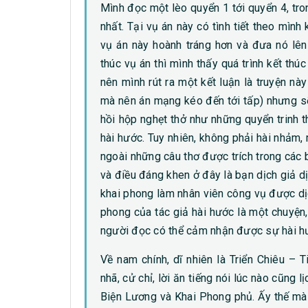
Mình đọc một lèo quyển 1 tới quyển 4, tron
nhất. Tại vụ án này có tình tiết theo mình
vụ án này hoành tráng hơn và đưa nó lên
thúc vụ án thì mình thấy quá trình kết th
nên mình rút ra một kết luận là truyện này
mà nên án mạng kéo đến tới tấp) nhưng sẽ
hồi hộp nghẹt thở như những quyển trinh 
hài hước. Tuy nhiên, không phải hài nhảm, 
ngoài những câu thơ được trích trong các bài
và điều đáng khen ở đây là bạn dịch giả d
khai phong làm nhân viên công vụ được dịc
phong của tác giả hài hước là một chuyện
người đọc có thể cảm nhận được sự hài hướ
Về nam chính, dĩ nhiên là Triển Chiêu –
nhã, cử chỉ, lời ăn tiếng nói lúc nào cũng l
Biện Lương và Khai Phong phủ. Ấy thế mà 