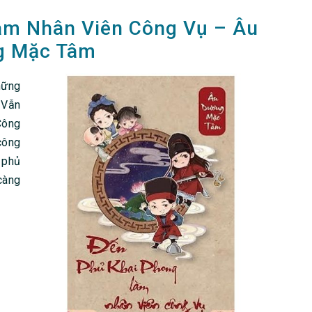
àm Nhân Viên Công Vụ – Âu
g Mặc Tâm
những
 Vẫn
Công
công
n phủ
càng