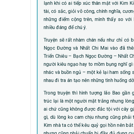
lạnh khi có ai tiếp xúc thân mật với Kim Ki
tài, có sắc, giỏi võ công, chính nghĩa, cương
những điểm cộng trên, mình thấy so với 
nhiều đáng để chú ý.
Truyện sẽ rất nhàm chán nếu như chỉ có b
Ngọc Đường và Nhất Chi Mai vào đã thêm
Triển Chiêu – Bạch Ngọc Đường – Nhất Ch
người kiêu ngạo hay to mồm bụng nghĩ gì 
nhác và buồn ngủ – một kẻ lại ham sống s
nhau đi tra án tạo nên những tình huống 
Trong truyện thì hình tượng lão Bao gần 
trúc lại là một người mặt trắng nhưng lòng
ai chứ cũng không được đắc tội với cây gậ
gì, dù lòng ko cam chịu nhưng cũng phải t
Kim nhà ta có thể kêu quỷ gọi hồn nên bắt
nhưng cũng phải chuẩn bị đầy đủ dụng cụ 