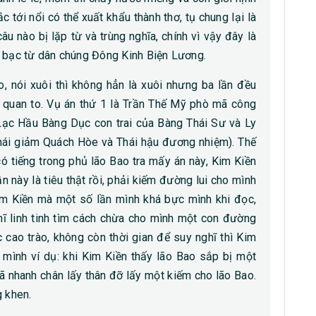
c tới nổi có thể xuất khẩu thành thơ, tụ chung lại là
âu nào bị lặp từ và trùng nghĩa, chính vì vậy đây là
á bạc từ dân chúng Đông Kinh Biện Lương.
o, nói xuôi thì không hẳn là xuôi nhưng ba lần đều
 quan to. Vụ án thứ 1 là Trần Thế Mỹ phò mã công
n Lạc Hầu Bàng Dục con trai của Bàng Thái Sư và Ly
i thái giảm Quách Hòe và Thái hậu đương nhiệm). Thế
có tiếng trong phủ lão Bao tra mấy án này, Kim Kiền
lần này là tiêu thật rồi, phải kiếm đường lui cho mình
Kim Kiền mà một số lần mình khá bực mình khi đọc,
hĩ linh tinh tìm cách chừa cho mình một con đường
c cao trào, không còn thời gian để suy nghĩ thì Kim
mình ví dụ: khi Kim Kiền thấy lão Bao sắp bị một
đã nhanh chân lấy thân đỡ lấy một kiếm cho lão Bao.
g khen.