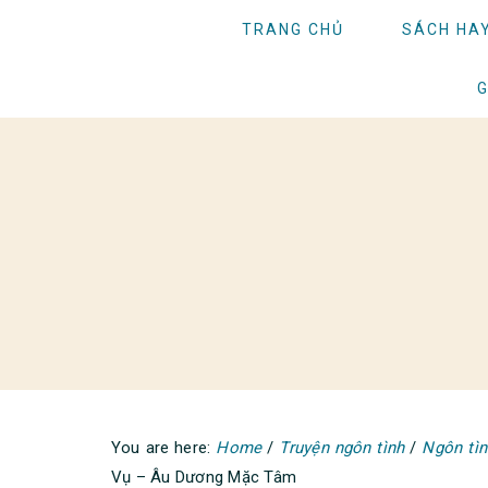
Skip
Skip
Skip
TRANG CHỦ
SÁCH HA
to
to
to
primary
main
primary
G
navigation
content
sidebar
You are here:
Home
/
Truyện ngôn tình
/
Ngôn tì
Vụ – Âu Dương Mặc Tâm