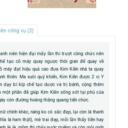
ên công vụ (2)
hanh niên hiện đại mấy lần thi trượt công chức nên
 chế tạo cỗ máy quay ngược thời gian để quay về
 cỗ máy đạt hiệu quả cao đưa Kim Kiền nhà ta quay
anh thiên. Ma xuôi quỷ khiến, Kim Kiền được 2 vị Y
n dạy bí kíp chế tạo dược và trị bệnh, cộng thêm
ên một phần đã giúp Kim Kiền sống sót tại phủ của
gày còn đường hoàng thăng quang tiến chức.
ữ chính khác, nàng ko có sắc đẹp, lại còn là thanh
ĩa là ham thật), mê trai đẹp, mỗi lần thấy tiền hay
xanh lè lè, mồm thì chảy nước miếng và còn giỏi nịnh