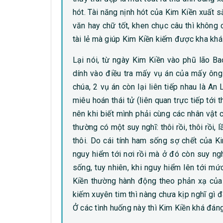
hót. Tài năng nịnh hót của Kim Kiền xuất sắ
văn hay chữ tốt, khen chục câu thì không c
tài lẻ mà giúp Kim Kiền kiếm được kha kh
Lại nói, từ ngày Kim Kiền vào phũ lão Ba
dính vào điều tra mấy vụ án của mấy ông
chúa, 2 vụ án còn lại liên tiếp nhau là A
miêu hoán thái tử (liên quan trực tiếp tớ
nên khi biết mình phải cùng các nhân vật 
thường có một suy nghĩ: thôi rồi, thôi rồi, 
thôi. Do cái tính ham sống sợ chết của 
nguy hiểm tới nơi rồi mà ở đó còn suy ng
sống, tuy nhiên, khi nguy hiểm lên tới mứ
Kiền thường hành động theo phản xạ của 
kiếm xuyên tim thì nàng chưa kịp nghĩ gì 
Ở các tình huống này thì Kim Kiền khá đán