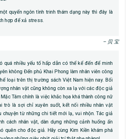
một quyển ngôn tình trinh thám dạng này thì đây là
ch hợp để xả stress.
– 贝 宝
, có quá nhiều yếu tố hấp dẫn có thể kể đến để minh
xuyên không Đến phủ Khai Phong làm nhân viên công
hể loại trên thị trường sách Việt Nam hiện nay. Bối
ượng nhân vật cũng không còn xa lạ với các độc giả
 Mặc Tâm chính là việc khắc họa khá thành công nữ
 trò là sợi chỉ xuyên suốt, kết nối nhiều nhân vật
 chuyện từ những chi tiết mới lạ, vui nhộn. Tác giả
 tính cách nhân vật, dàn dựng những cảnh huống ấn
ó quên cho độc giả. Hãy cùng Kim Kiền khám phá
ưởng những giây phút giải trí thật nhẹ nhàng!