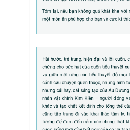
Tóm lại, nếu bạn không quá khắt khe với 
một món ăn phù hợp cho bạn và cực kì thí
Hài hước, trẻ trung, hiện đại và lôi cuốn
chứng cho sức hút của cuốn tiểu thuyết 
vụ giữa một rừng các tiểu thuyết đủ mọi t
cảnh câu chuyện quen thuộc, những hình t
nhưng cái hay, cái sáng tạo của Âu Dương
nhân vật chính Kim Kiền – người đóng vai
khác và tạo chất kết dính cho tổng thể câu
cũng tập trung đi vào khai thác tâm lý,
tượng để đem đến cảm xúc chung thật kh
cuộc sống mới đầy bất ngờ của cô và tận h