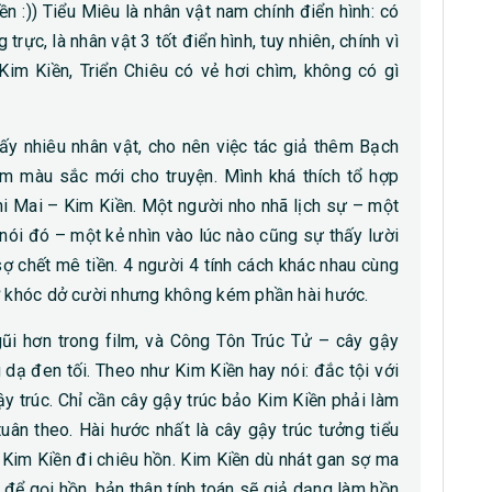
ền :)) Tiểu Miêu là nhân vật nam chính điển hình: có
 trực, là nhân vật 3 tốt điển hình, tuy nhiên, chính vì
Kim Kiền, Triển Chiêu có vẻ hơi chìm, không có gì
ấy nhiêu nhân vật, cho nên việc tác giả thêm Bạch
 màu sắc mới cho truyện. Mình khá thích tổ hợp
i Mai – Kim Kiền. Một người nho nhã lịch sự – một
nói đó – một kẻ nhìn vào lúc nào cũng sự thấy lười
ợ chết mê tiền. 4 người 4 tính cách khác nhau cùng
dở khóc dở cười nhưng không kém phần hài hước.
gũi hơn trong film, và Công Tôn Trúc Tử – cây gậy
 dạ đen tối. Theo như Kim Kiền hay nói: đắc tội với
y trúc. Chỉ cần cây gậy trúc bảo Kim Kiền phải làm
uân theo. Hài hước nhất là cây gậy trúc tưởng tiểu
 Kim Kiền đi chiêu hồn. Kim Kiền dù nhát gan sợ ma
để gọi hồn, bản thân tính toán sẽ giả dạng làm hồn