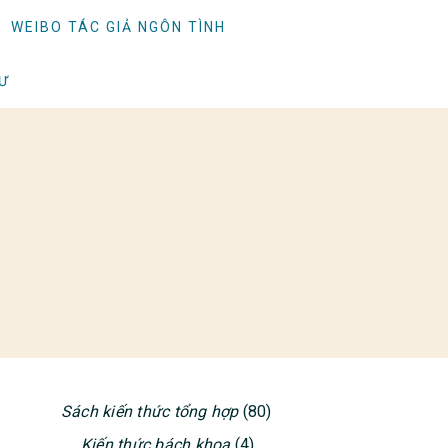
WEIBO TÁC GIẢ NGÔN TÌNH
TƯ
Sách kiến thức tổng hợp
(80)
PRIMARY
Kiến thức bách khoa
(4)