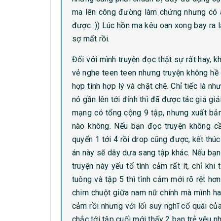
ma lên công đường làm chứng nhưng có ai
được :)) Lúc hồn ma kêu oan xong bay ra l
sợ mất rồi.
Đối với mình truyện đọc thật sự rất hay, k
vẻ nghe teen teen nhưng truyện không hề c
hợp tình hợp lý và chặt chẽ. Chỉ tiếc là nh
nó gần lên tới đỉnh thì đã được tác giả giả
mạng có tổng cộng 9 tập, nhưng xuất bản 
nào không. Nếu bạn đọc truyện không cần
quyển 1 tới 4 rồi drop cũng được, kết thú
án này sẽ dây dưa sang tập khác. Nếu bạn 
truyện này yếu tố tình cảm rất ít, chỉ kh
tuông và tập 5 thì tình cảm mới rõ rệt hơ
chim chuột giữa nam nữ chính mà mình hay
cảm rồi nhưng với lối suy nghĩ cổ quái củ
chắc tới tập cuối mới thấy 2 bạn trẻ yêu nh