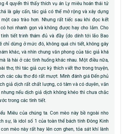
g 4 quyển thì thấy thích vụ án Ly miêu hoán thái tử
 khá là gây cấn, tác giả có thể mở rộng và xây dựng
 một cao trào hơn. Nhưng rất tiếc sau khi đọc kết
úc có hơi nhanh gọn và không được hay cho lắm. Cho
 tình tiết trinh thám đủ và đầy (do dính tới lão Bao
 chỉ dừng ở mức đó, không quá chi tiết, không gây
thám khác, và nhìn chung văn phong của tác giả khá
mà là hài ở các tình huống khác nhau. Một điều nữa,
 thơ, thì tác giả cực kỳ thích viết thơ trong truyện,
ịch các câu thơ đó rất mượt. Mình đánh giá Đến phủ
h giả dịch rất chất lượng, có tâm và có duyên, văn
, nhưng nếu dịch giả dịch không khéo thì chưa chắc
c trong các tình tiết.
 Tiểu Miêu của chúng ta. Con mèo này bề ngoài nho
ịch sự, là idol số 1 của toàn thể bách tính Đông Kinh
con mèo này rất hay lên cơn ghen, tỏa sát khí lành