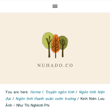
Skip
Skip
Skip
to
to
to
primary
main
primary
navigation
content
sidebar
You are here:
Home
/
Truyện ngôn tình
/
Ngôn tình hiện
đại
/
Ngôn tình thanh xuân vườn trường
/
Kinh Niên Lưu
Ảnh – Như Thị Nghênh Phi