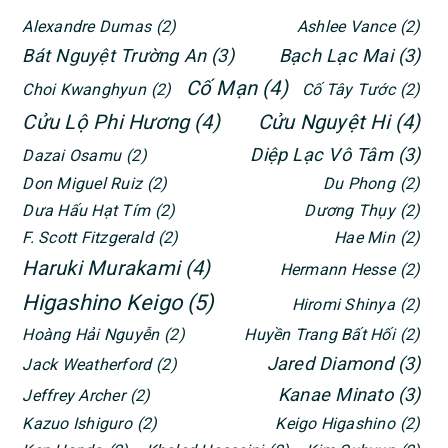
Alexandre Dumas
(2)
Ashlee Vance
(2)
Bát Nguyệt Trường An
(3)
Bạch Lạc Mai
(3)
Cố Mạn
(4)
Choi Kwanghyun
(2)
Cố Tây Tước
(2)
Cửu Lộ Phi Hương
(4)
Cửu Nguyệt Hi
(4)
Diệp Lạc Vô Tâm
(3)
Dazai Osamu
(2)
Don Miguel Ruiz
(2)
Du Phong
(2)
Dưa Hấu Hạt Tím
(2)
Dương Thụy
(2)
F. Scott Fitzgerald
(2)
Hae Min
(2)
Haruki Murakami
(4)
Hermann Hesse
(2)
Higashino Keigo
(5)
Hiromi Shinya
(2)
Hoàng Hải Nguyễn
(2)
Huyền Trang Bất Hối
(2)
Jared Diamond
(3)
Jack Weatherford
(2)
Kanae Minato
(3)
Jeffrey Archer
(2)
Kazuo Ishiguro
(2)
Keigo Higashino
(2)