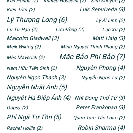
Ken Honda
(2)
Khaled Hosseini
(2)
Kim Suhyun
(2)
Luis Sepulveda
(3)
Kiên Trần
(2)
Lý Thượng Long
(6)
Lý Ái Linh
(2)
Lư Tư Hạo
(2)
Lưu Đồng
(2)
Lục Xu
(2)
Malcolm Gladwell
(3)
Matt Haig
(3)
Meik Wiking
(2)
Minh Nguyệt Thính Phong
(2)
Mặc Bảo Phi Bảo
(7)
Mèo Maverick
(2)
Nguyên Phong
(4)
Nam Hữu Tiên Sinh
(2)
Nguyễn Ngọc Thạch
(3)
Nguyễn Ngọc Tư
(2)
Nguyễn Nhật Ánh
(5)
Nguyệt Hạ Điệp Ảnh
(4)
Nhĩ Đông Thố Tử
(3)
Peter Frankopan
(3)
Oopsy
(2)
Phỉ Ngã Tư Tồn
(5)
Quan Tâm Tắc Loạn
(2)
Robin Sharma
(4)
Rachel Hollis
(2)