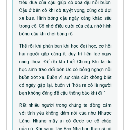
trêu đùa của cậu giúp cô xoa dịu nỗi buồn.
Cậu ở bên cô khi cô tuyệt vọng, cùng cô đợi
xe bus. Hình bóng cậu ngày càng khắc sâu
trong cô. Cô nhớ điệu cười của cậu, nhớ hình
bóng cậu khi chơi bóng rổ.
Thế rồi khi phân ban khi học đại học, cơ hội
hai người gặp càng ít, duy trì liên lạc ngày
càng thưa. Để rồi khi biết Chung Khi là du
học sinh trao đổi bên Úc cô bỗng nghẹn nỗi
buồn xót xa. Buồn vì sự chia cắt không biết
có ngày gặp lại, buồn vì “hóa ra cô là người
bạn không đáng để cậu thông báo khi đi ”
Rất nhiều người trong chúng ta đồng cảm
với tình yêu không dám nói của như Nhược
Lăng. Nhưng mấy ai có được sự cố chấp
của cô. Khi sang Tây Ban Nha học thạc sĩ cô