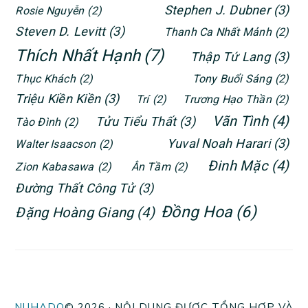
Stephen J. Dubner
(3)
Rosie Nguyễn
(2)
Steven D. Levitt
(3)
Thanh Ca Nhất Mảnh
(2)
Thích Nhất Hạnh
(7)
Thập Tứ Lang
(3)
Thục Khách
(2)
Tony Buổi Sáng
(2)
Triệu Kiền Kiền
(3)
Trí
(2)
Trương Hạo Thần
(2)
Vãn Tình
(4)
Tửu Tiểu Thất
(3)
Tào Đình
(2)
Yuval Noah Harari
(3)
Walter Isaacson
(2)
Đinh Mặc
(4)
Zion Kabasawa
(2)
Ân Tầm
(2)
Đường Thất Công Tử
(3)
Đồng Hoa
(6)
Đặng Hoàng Giang
(4)
NUHADO
© 2026 · NỘI DUNG ĐƯỢC TỔNG HỢP VÀ