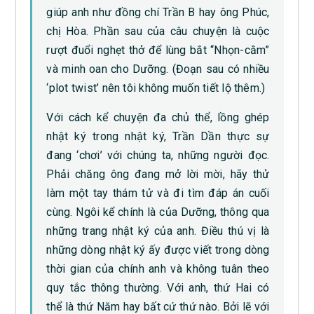
giúp anh như đồng chí Trần B hay ông Phúc,
chị Hòa. Phần sau của câu chuyện là cuộc
rượt đuổi nghẹt thở để lùng bắt “Nhọn-cằm”
và minh oan cho Dưỡng. (Đoạn sau có nhiều
‘plot twist’ nên tôi không muốn tiết lộ thêm.)
Với cách kể chuyện đa chủ thể, lồng ghép
nhật ký trong nhật ký, Trần Dần thực sự
đang ‘chơi’ với chúng ta, những người đọc.
Phải chăng ông đang mở lời mời, hãy thử
làm một tay thám tử và đi tìm đáp án cuối
cùng. Ngôi kể chính là của Dưỡng, thông qua
những trang nhật ký của anh. Điều thú vị là
những dòng nhật ký ấy được viết trong dòng
thời gian của chính anh và không tuân theo
quy tắc thông thường. Với anh, thứ Hai có
thể là thứ Năm hay bất cứ thứ nào. Bởi lẽ với