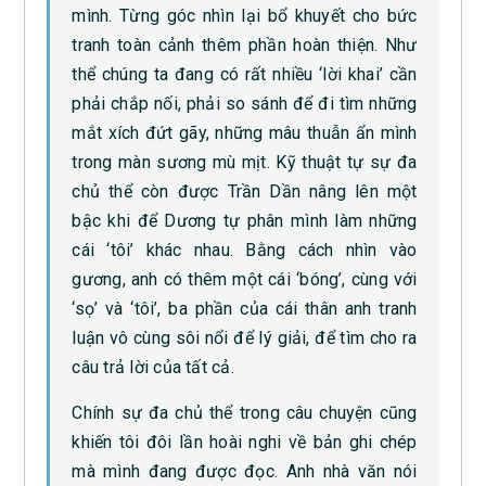
mình. Từng góc nhìn lại bổ khuyết cho bức
tranh toàn cảnh thêm phần hoàn thiện. Như
thể chúng ta đang có rất nhiều ‘lời khai’ cần
phải chắp nối, phải so sánh để đi tìm những
mắt xích đứt gãy, những mâu thuẫn ẩn mình
trong màn sương mù mịt. Kỹ thuật tự sự đa
chủ thể còn được Trần Dần nâng lên một
bậc khi để Dương tự phân mình làm những
cái ‘tôi’ khác nhau. Bằng cách nhìn vào
gương, anh có thêm một cái ‘bóng’, cùng với
‘sọ’ và ‘tôi’, ba phần của cái thân anh tranh
luận vô cùng sôi nổi để lý giải, để tìm cho ra
câu trả lời của tất cả.
Chính sự đa chủ thể trong câu chuyện cũng
khiến tôi đôi lần hoài nghi về bản ghi chép
mà mình đang được đọc. Anh nhà văn nói