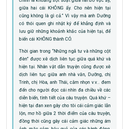
chính là khoảng sột soạt giữa hai bờ vực ấy,
giữa hai cái KHÔNG ấy. Cho nên hiện tại
cũng không là gì cả.” Vì vậy mà anh Dưỡng
có thói quen ghi nhật ký để khẳng định và
lưu giữ những khoảnh khắc của hiện tại, để
biến cái KHÔNG thành CÓ.
Thời gian trong “Những ngã tư và những cột
đèn” được xê dịch liên tục giữa quá khứ và
hiện tại. Nhân vật dẫn truyện cũng được xê
dịch liên tục giữa anh nhà văn, Dưỡng, chị
Trinh, chị Hòa, anh Thái, cằm nhọn v.v… đem
đến cho người đọc cái nhìn đa chiều về các
diễn biến, tình tiết của câu truyện. Quá khứ –
hiện tại đan xen gây cho tôi cái cảm giác lẫn
lộn, mơ hồ giữa 2 thời điểm của câu truyện,
đồng thời cũng gây cái cảm giác những ám
ảnh, mặc cảm, hậu quả của các hành động,