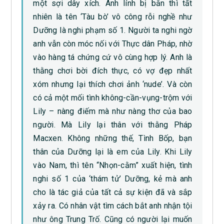
một sợi dây xích. Anh lính bị bắn thì tất
nhiên là tên ‘Tàu bò’ vô công rỗi nghề như
Dưỡng là nghi phạm số 1. Người ta nghi ngờ
anh vẫn còn móc nối với Thực dân Pháp, nhờ
vào hàng tá chứng cứ vô cùng hợp lý. Anh là
thằng chơi bời đích thực, có vợ đẹp nhất
xóm nhưng lại thích chơi ảnh ‘nude’. Và còn
có cả một mối tình không-cần-vụng-trộm với
Lily – nàng điếm mà như nàng thơ của bao
người. Mà Lily lại thân với thằng Pháp
Macxen. Không những thế, Tình Bốp, bạn
thân của Dưỡng lại là em của Lily. Khi Lily
vào Nam, thì tên “Nhọn-cằm” xuất hiện, tình
nghi số 1 của ‘thám tử’ Dưỡng, kẻ mà anh
cho là tác giả của tất cả sự kiện đã và sắp
xảy ra. Có nhân vật tìm cách bắt anh nhận tội
như ông Trung Trố. Cũng có người lại muốn