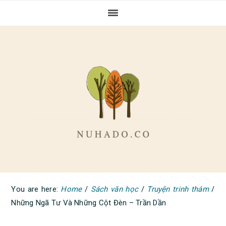
Skip
Skip
Skip
to
to
to
primary
main
primary
navigation
content
sidebar
You are here:
Home
/
Sách văn học
/
Truyện trinh thám
/
Những Ngã Tư Và Những Cột Đèn – Trần Dần