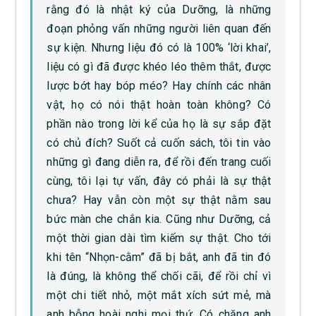
rằng đó là nhật ký của Dưỡng, là những
đoạn phỏng vấn những người liên quan đến
sự kiện. Nhưng liệu đó có là 100% ‘lời khai’,
liệu có gì đã được khéo léo thêm thắt, được
lược bớt hay bóp méo? Hay chính các nhân
vật, họ có nói thật hoàn toàn không? Có
phần nào trong lời kể của họ là sự sắp đặt
có chủ đích? Suốt cả cuốn sách, tôi tin vào
những gì đang diễn ra, để rồi đến trang cuối
cùng, tôi lại tự vấn, đây có phải là sự thật
chưa? Hay vẫn còn một sự thật nằm sau
bức màn che chắn kia. Cũng như Dưỡng, cả
một thời gian dài tìm kiếm sự thật. Cho tới
khi tên “Nhọn-cằm” đã bị bắt, anh đã tin đó
là đúng, là không thể chối cãi, để rồi chỉ vì
một chi tiết nhỏ, một mắt xích sứt mẻ, mà
anh bỗng hoài nghi mọi thứ. Có chăng anh