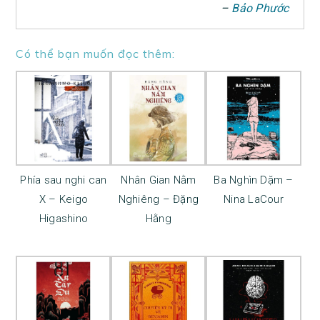
–
Bảo Phước
Có thể bạn muốn đọc thêm:
Phía sau nghi can
Nhân Gian Nằm
Ba Nghìn Dặm –
X – Keigo
Nghiêng – Đặng
Nina LaCour
Higashino
Hằng