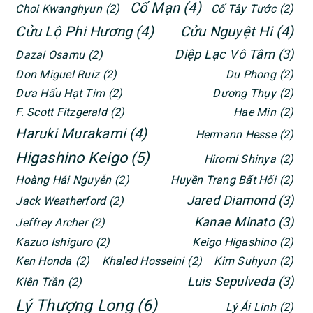
Cố Mạn
(4)
Choi Kwanghyun
(2)
Cố Tây Tước
(2)
Cửu Lộ Phi Hương
(4)
Cửu Nguyệt Hi
(4)
Diệp Lạc Vô Tâm
(3)
Dazai Osamu
(2)
Don Miguel Ruiz
(2)
Du Phong
(2)
Dưa Hấu Hạt Tím
(2)
Dương Thụy
(2)
F. Scott Fitzgerald
(2)
Hae Min
(2)
Haruki Murakami
(4)
Hermann Hesse
(2)
Higashino Keigo
(5)
Hiromi Shinya
(2)
Hoàng Hải Nguyễn
(2)
Huyền Trang Bất Hối
(2)
Jared Diamond
(3)
Jack Weatherford
(2)
Kanae Minato
(3)
Jeffrey Archer
(2)
Kazuo Ishiguro
(2)
Keigo Higashino
(2)
Ken Honda
(2)
Khaled Hosseini
(2)
Kim Suhyun
(2)
Luis Sepulveda
(3)
Kiên Trần
(2)
Lý Thượng Long
(6)
Lý Ái Linh
(2)