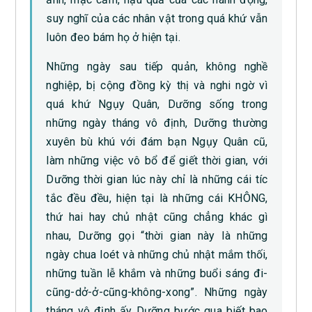
suy nghĩ của các nhân vật trong quá khứ vẫn
luôn đeo bám họ ở hiện tại.
Những ngày sau tiếp quản, không nghề
nghiệp, bị cộng đồng kỳ thị và nghi ngờ vì
quá khứ Ngụy Quân, Dưỡng sống trong
những ngày tháng vô định, Dưỡng thường
xuyên bù khú với đám bạn Ngụy Quân cũ,
làm những việc vô bổ để giết thời gian, với
Dưỡng thời gian lúc này chỉ là những cái tíc
tắc đều đều, hiện tại là những cái KHÔNG,
thứ hai hay chủ nhật cũng chẳng khác gì
nhau, Dưỡng gọi “thời gian này là những
ngày chua loét và những chủ nhật mắm thối,
những tuần lễ khắm và những buổi sáng đi-
cũng-dở-ở-cũng-không-xong”. Những ngày
tháng vô định ấy Dưỡng bước qua biết bao