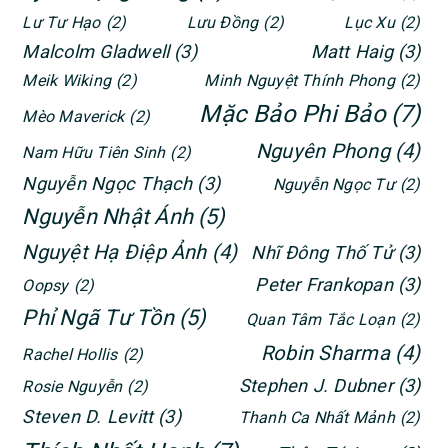
Lư Tư Hạo
(2)
Lưu Đồng
(2)
Lục Xu
(2)
Malcolm Gladwell
(3)
Matt Haig
(3)
Meik Wiking
(2)
Minh Nguyệt Thính Phong
(2)
Mặc Bảo Phi Bảo
(7)
Mèo Maverick
(2)
Nguyên Phong
(4)
Nam Hữu Tiên Sinh
(2)
Nguyễn Ngọc Thạch
(3)
Nguyễn Ngọc Tư
(2)
Nguyễn Nhật Ánh
(5)
Nguyệt Hạ Điệp Ảnh
(4)
Nhĩ Đông Thố Tử
(3)
Peter Frankopan
(3)
Oopsy
(2)
Phỉ Ngã Tư Tồn
(5)
Quan Tâm Tắc Loạn
(2)
Robin Sharma
(4)
Rachel Hollis
(2)
Stephen J. Dubner
(3)
Rosie Nguyễn
(2)
Steven D. Levitt
(3)
Thanh Ca Nhất Mảnh
(2)