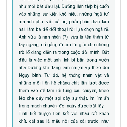
như mới bắt đầu lại, Dưỡng liên tiếp bị cuốn
vào những sự kiện khó hiểu, những ‘ngã tư’
mà anh phải vắt cả óc, phải phân thân làm
hai, làm ba để đối thoại rồi lựa chọn ngã rẽ.
Anh vừa là nạn nhân (?), vừa là tên thám tử
tay ngang, cố gắng đi tìm lời giải cho những
trò lố đang diễn ra trong cuộc đời mình. Bắt
đầu là việc một anh lính bị bắn trong vườn
nhà Dưỡng khi đang làm nhiệm vụ theo dõi
Ngụy binh. Từ đó, hệ thống nhân vật và
những mối liên hệ chằng chịt lần lượt được
thêm vào để làm rối tung câu chuyện, khéo
léo che đậy một sợi dây sự thật, im lìm ẩn
trong mạch chuyện, đợi ngày được bắt lấy.
Tình tiết truyện liên kết với nhau rất khăn
khít, cái sau là mấu nối của cái trước, như