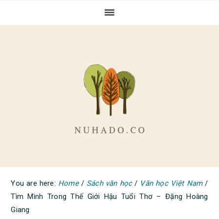
Skip
Skip
Skip
to
to
to
primary
main
primary
navigation
content
sidebar
You are here:
Home
/
Sách văn học
/
Văn học Việt Nam
/
Tìm Mình Trong Thế Giới Hậu Tuổi Thơ – Đặng Hoàng
Giang