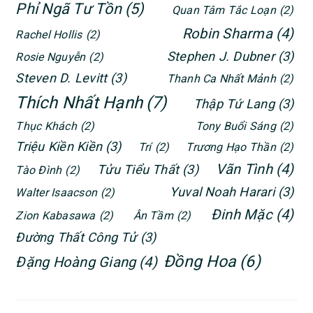
Phỉ Ngã Tư Tồn
(5)
Quan Tâm Tắc Loạn
(2)
Robin Sharma
(4)
Rachel Hollis
(2)
Stephen J. Dubner
(3)
Rosie Nguyễn
(2)
Steven D. Levitt
(3)
Thanh Ca Nhất Mảnh
(2)
Thích Nhất Hạnh
(7)
Thập Tứ Lang
(3)
Thục Khách
(2)
Tony Buổi Sáng
(2)
Triệu Kiền Kiền
(3)
Trí
(2)
Trương Hạo Thần
(2)
Vãn Tình
(4)
Tửu Tiểu Thất
(3)
Tào Đình
(2)
Yuval Noah Harari
(3)
Walter Isaacson
(2)
Đinh Mặc
(4)
Zion Kabasawa
(2)
Ân Tầm
(2)
Đường Thất Công Tử
(3)
Đồng Hoa
(6)
Đặng Hoàng Giang
(4)