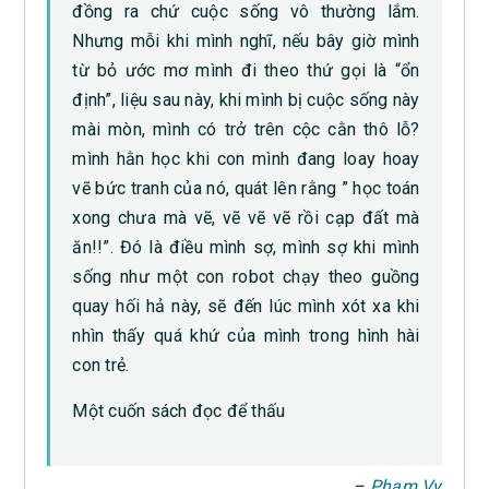
đồng ra chứ cuộc sống vô thường lắm.
Nhưng mỗi khi mình nghĩ, nếu bây giờ mình
từ bỏ ước mơ mình đi theo thứ gọi là “ổn
định”, liệu sau này, khi mình bị cuộc sống này
mài mòn, mình có trở trên cộc cằn thô lỗ?
mình hằn học khi con mình đang loay hoay
vẽ bức tranh của nó, quát lên rằng ” học toán
xong chưa mà vẽ, vẽ vẽ vẽ rồi cạp đất mà
ăn!!”. Đó là điều mình sợ, mình sợ khi mình
sống như một con robot chạy theo guồng
quay hối hả này, sẽ đến lúc mình xót xa khi
nhìn thấy quá khứ của mình trong hình hài
con trẻ.
Một cuốn sách đọc để thấu
–
Phạm Vy