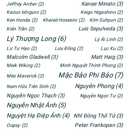
Kanae Minato
(3)
Jeffrey Archer
(2)
Kazuo Ishiguro
(2)
Keigo Higashino
(2)
Ken Honda
(2)
Khaled Hosseini
(2)
Kim Suhyun
(2)
Luis Sepulveda
(3)
Kiên Trần
(2)
Lý Thượng Long
(6)
Lý Ái Linh
(2)
Lư Tư Hạo
(2)
Lưu Đồng
(2)
Lục Xu
(2)
Malcolm Gladwell
(3)
Matt Haig
(3)
Meik Wiking
(2)
Minh Nguyệt Thính Phong
(2)
Mặc Bảo Phi Bảo
(7)
Mèo Maverick
(2)
Nguyên Phong
(4)
Nam Hữu Tiên Sinh
(2)
Nguyễn Ngọc Thạch
(3)
Nguyễn Ngọc Tư
(2)
Nguyễn Nhật Ánh
(5)
Nguyệt Hạ Điệp Ảnh
(4)
Nhĩ Đông Thố Tử
(3)
Peter Frankopan
(3)
Oopsy
(2)