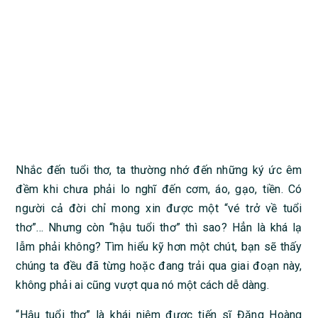
Nhắc đến tuổi thơ, ta thường nhớ đến những ký ức êm
đềm khi chưa phải lo nghĩ đến cơm, áo, gạo, tiền. Có
người cả đời chỉ mong xin được một “vé trở về tuổi
thơ”… Nhưng còn “hậu tuổi thơ” thì sao? Hẳn là khá lạ
lẫm phải không? Tìm hiểu kỹ hơn một chút, bạn sẽ thấy
chúng ta đều đã từng hoặc đang trải qua giai đoạn này,
không phải ai cũng vượt qua nó một cách dễ dàng.
“Hậu tuổi thơ” là khái niệm được tiến sĩ Đặng Hoàng