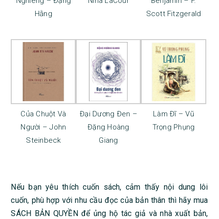
Nghiêng – Đặng
Nina LaCour
Benjamin – F.
Hằng
Scott Fitzgerald
Của Chuột Và
Đại Dương Đen –
Làm Đĩ – Vũ
Người – John
Đặng Hoàng
Trọng Phụng
Steinbeck
Giang
Nếu bạn yêu thích cuốn sách, cảm thấy nội dung lôi
cuốn, phù hợp với nhu cầu đọc của bản thân thì hãy mua
SÁCH BẢN QUYỀN để ủng hộ tác giả và nhà xuất bản,