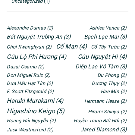
Uncategorized
(1)
Alexandre Dumas
(2)
Ashlee Vance
(2)
Bát Nguyệt Trường An
(3)
Bạch Lạc Mai
(3)
Cố Mạn
(4)
Choi Kwanghyun
(2)
Cố Tây Tước
(2)
Cửu Lộ Phi Hương
(4)
Cửu Nguyệt Hi
(4)
Diệp Lạc Vô Tâm
(3)
Dazai Osamu
(2)
Don Miguel Ruiz
(2)
Du Phong
(2)
Dưa Hấu Hạt Tím
(2)
Dương Thụy
(2)
F. Scott Fitzgerald
(2)
Hae Min
(2)
Haruki Murakami
(4)
Hermann Hesse
(2)
Higashino Keigo
(5)
Hiromi Shinya
(2)
Hoàng Hải Nguyễn
(2)
Huyền Trang Bất Hối
(2)
Jared Diamond
(3)
Jack Weatherford
(2)