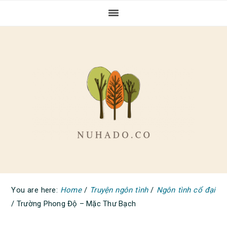
Skip
Skip
Skip
to
to
to
primary
main
primary
navigation
content
sidebar
You are here:
Home
/
Truyện ngôn tình
/
Ngôn tình cổ đại
/
Trường Phong Độ – Mặc Thư Bạch