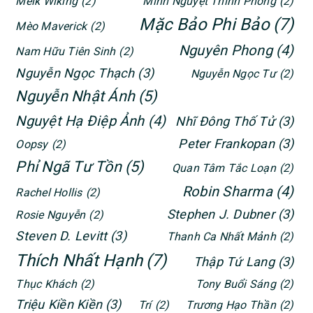
Meik Wiking
(2)
Minh Nguyệt Thính Phong
(2)
Mặc Bảo Phi Bảo
(7)
Mèo Maverick
(2)
Nguyên Phong
(4)
Nam Hữu Tiên Sinh
(2)
Nguyễn Ngọc Thạch
(3)
Nguyễn Ngọc Tư
(2)
Nguyễn Nhật Ánh
(5)
Nguyệt Hạ Điệp Ảnh
(4)
Nhĩ Đông Thố Tử
(3)
Peter Frankopan
(3)
Oopsy
(2)
Phỉ Ngã Tư Tồn
(5)
Quan Tâm Tắc Loạn
(2)
Robin Sharma
(4)
Rachel Hollis
(2)
Stephen J. Dubner
(3)
Rosie Nguyễn
(2)
Steven D. Levitt
(3)
Thanh Ca Nhất Mảnh
(2)
Thích Nhất Hạnh
(7)
Thập Tứ Lang
(3)
Thục Khách
(2)
Tony Buổi Sáng
(2)
Triệu Kiền Kiền
(3)
Trí
(2)
Trương Hạo Thần
(2)