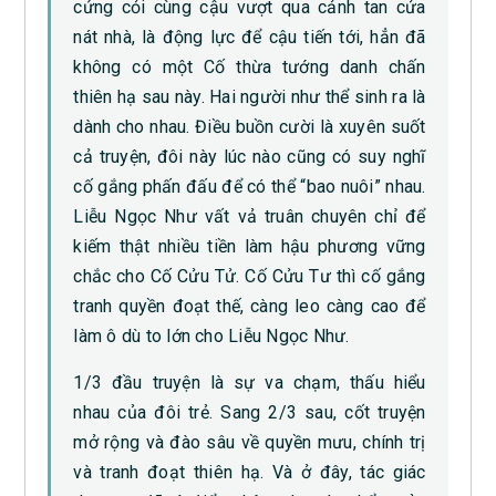
cứng cỏi cùng cậu vượt qua cảnh tan cửa
nát nhà, là động lực để cậu tiến tới, hẳn đã
không có một Cố thừa tướng danh chấn
thiên hạ sau này. Hai người như thể sinh ra là
dành cho nhau. Điều buồn cười là xuyên suốt
cả truyện, đôi này lúc nào cũng có suy nghĩ
cố gắng phấn đấu để có thể “bao nuôi” nhau.
Liễu Ngọc Như vất vả truân chuyên chỉ để
kiếm thật nhiều tiền làm hậu phương vững
chắc cho Cố Cửu Tử. Cố Cửu Tư thì cố gắng
tranh quyền đoạt thế, càng leo càng cao để
làm ô dù to lớn cho Liễu Ngọc Như.
1/3 đầu truyện là sự va chạm, thấu hiểu
nhau của đôi trẻ. Sang 2/3 sau, cốt truyện
mở rộng và đào sâu về quyền mưu, chính trị
và tranh đoạt thiên hạ. Và ở đây, tác giác