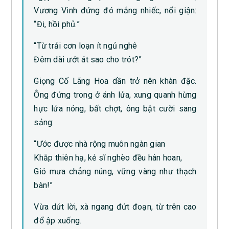
Vương Vinh đứng đó mắng nhiếc, nổi giận:
“Đi, hồi phủ.”
“Từ trải cơn loạn ít ngủ nghê
Đêm dài ướt át sao cho trót?”
Giọng Cố Lãng Hoa dần trở nên khàn đặc.
Ông đứng trong ở ánh lửa, xung quanh hừng
hực lửa nóng, bất chợt, ông bật cười sang
sảng:
“Ước được nhà rộng muôn ngàn gian
Khắp thiên hạ, kẻ sĩ nghèo đều hân hoan,
Gió mưa chẳng núng, vững vàng như thạch
bàn!”
Vừa dứt lời, xà ngang đứt đoạn, từ trên cao
đổ ập xuống.