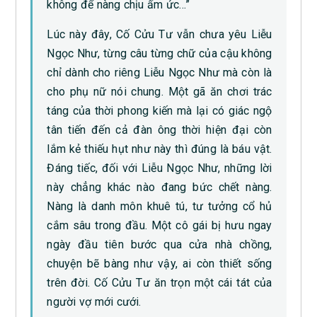
không để nàng chịu ấm ức…”
Lúc này đây, Cố Cửu Tư vẫn chưa yêu Liễu
Ngọc Như, từng câu từng chữ của cậu không
chỉ dành cho riêng Liễu Ngọc Như mà còn là
cho phụ nữ nói chung. Một gã ăn chơi trác
táng của thời phong kiến mà lại có giác ngộ
tân tiến đến cả đàn ông thời hiện đại còn
lắm kẻ thiếu hụt như này thì đúng là báu vật.
Đáng tiếc, đối với Liễu Ngọc Như, những lời
này chẳng khác nào đang bức chết nàng.
Nàng là danh môn khuê tú, tư tưởng cổ hủ
cắm sâu trong đầu. Một cô gái bị hưu ngay
ngày đầu tiên bước qua cửa nhà chồng,
chuyện bẽ bàng như vậy, ai còn thiết sống
trên đời. Cố Cửu Tư ăn trọn một cái tát của
người vợ mới cưới.