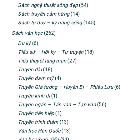
Sách nghệ thuật sống đẹp
(54)
Sách truyền cảm hứng
(14)
Sách tư duy – kỹ năng sống
(145)
Sách văn học
(262)
Du ký
(6)
Tiểu sử – Hồi ký – Tự truyện
(18)
Tiểu thuyết lãng mạn
(27)
Truyện dài
(18)
Truyện đam mỹ
(4)
Truyện Giả tưởng – Huyền Bí – Phiêu Lưu
(6)
Truyện kinh dị
(1)
Truyện ngắn – Tản văn – Tạp văn
(56)
Truyện tiên hiệp
(1)
Truyện trinh thám
(13)
Văn học Hàn Quốc
(13)
Văn học kinh điển
(21)