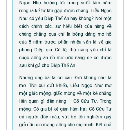
Ngọc Như hướng tới trong suốt tám năm
ròng rã kể từ khi gặp được chàng. Liễu Ngọc
Như có yêu Diệp Thế An hay không? Nói một
cách chính xác, sự hiểu biết của nàng về
chàng chẳng qua chỉ là bóng dáng mơ hồ
của 8 năm trước, phần nhiều vẫn là về gia
phong Diệp gia. Có lẽ, thứ nàng yêu chỉ là
cuộc sống an ổn mơ ước nàng sẽ có được
sau khi gả cho Diệp Thế An.
Nhưng ông bà ta có câu: Đời không như là
mơ. Trời xui đất khiến, Liễu Ngọc Như mơ
một giấc mộng, giấc mộng về một kẻ chẳng
liên quan gì đến nàng – Cố Cửu Tư. Trong
mộng, Cố gia bị kẻ gian hãm hại, Cố Cửu Tư
cả người đầy máu, vứt bỏ tôn nghiêm quỳ
gối cầu xin mạng sống cho mẹ mình. Kết quả