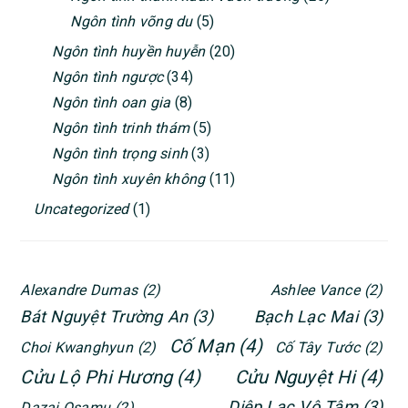
Ngôn tình võng du
(5)
Ngôn tình huyền huyễn
(20)
Ngôn tình ngược
(34)
Ngôn tình oan gia
(8)
Ngôn tình trinh thám
(5)
Ngôn tình trọng sinh
(3)
Ngôn tình xuyên không
(11)
Uncategorized
(1)
Alexandre Dumas
(2)
Ashlee Vance
(2)
Bát Nguyệt Trường An
(3)
Bạch Lạc Mai
(3)
Cố Mạn
(4)
Choi Kwanghyun
(2)
Cố Tây Tước
(2)
Cửu Lộ Phi Hương
(4)
Cửu Nguyệt Hi
(4)
Diệp Lạc Vô Tâm
(3)
Dazai Osamu
(2)