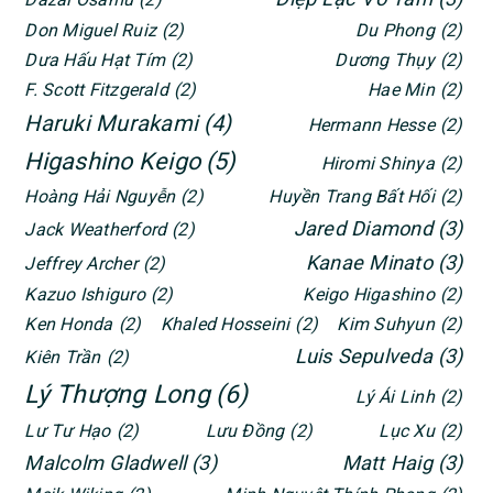
Don Miguel Ruiz
(2)
Du Phong
(2)
Dưa Hấu Hạt Tím
(2)
Dương Thụy
(2)
F. Scott Fitzgerald
(2)
Hae Min
(2)
Haruki Murakami
(4)
Hermann Hesse
(2)
Higashino Keigo
(5)
Hiromi Shinya
(2)
Hoàng Hải Nguyễn
(2)
Huyền Trang Bất Hối
(2)
Jared Diamond
(3)
Jack Weatherford
(2)
Kanae Minato
(3)
Jeffrey Archer
(2)
Kazuo Ishiguro
(2)
Keigo Higashino
(2)
Ken Honda
(2)
Khaled Hosseini
(2)
Kim Suhyun
(2)
Luis Sepulveda
(3)
Kiên Trần
(2)
Lý Thượng Long
(6)
Lý Ái Linh
(2)
Lư Tư Hạo
(2)
Lưu Đồng
(2)
Lục Xu
(2)
Malcolm Gladwell
(3)
Matt Haig
(3)