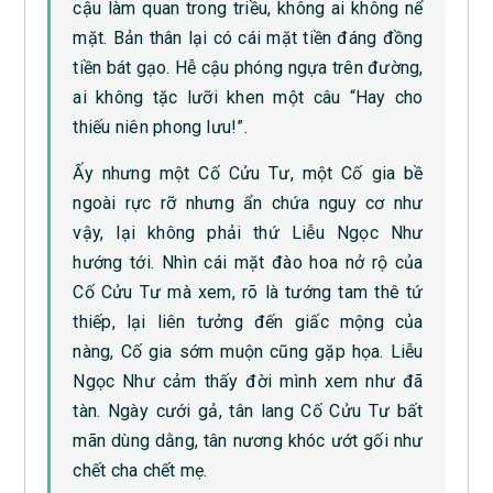
cậu làm quan trong triều, không ai không nể
mặt. Bản thân lại có cái mặt tiền đáng đồng
tiền bát gạo. Hễ cậu phóng ngựa trên đường,
ai không tặc lưỡi khen một câu “Hay cho
thiếu niên phong lưu!”.
Ấy nhưng một Cố Cửu Tư, một Cố gia bề
ngoài rực rỡ nhưng ẩn chứa nguy cơ như
vậy, lại không phải thứ Liễu Ngọc Như
hướng tới. Nhìn cái mặt đào hoa nở rộ của
Cố Cửu Tư mà xem, rõ là tướng tam thê tứ
thiếp, lại liên tưởng đến giấc mộng của
nàng, Cố gia sớm muộn cũng gặp họa. Liễu
Ngọc Như cảm thấy đời mình xem như đã
tàn. Ngày cưới gả, tân lang Cố Cửu Tư bất
mãn dùng dằng, tân nương khóc ướt gối như
chết cha chết mẹ.