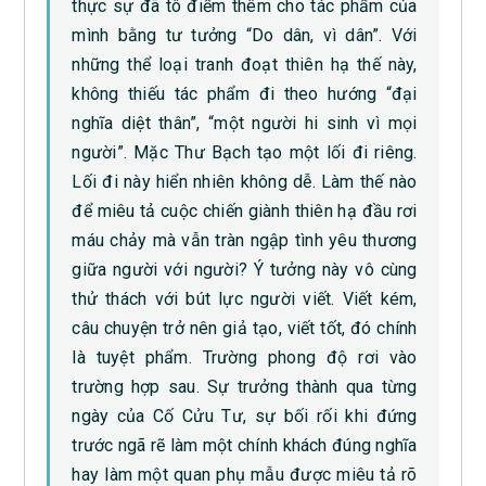
thực sự đã tô điểm thêm cho tác phẩm của
mình bằng tư tưởng “Do dân, vì dân”. Với
những thể loại tranh đoạt thiên hạ thế này,
không thiếu tác phẩm đi theo hướng “đại
nghĩa diệt thân”, “một người hi sinh vì mọi
người”. Mặc Thư Bạch tạo một lối đi riêng.
Lối đi này hiển nhiên không dễ. Làm thế nào
để miêu tả cuộc chiến giành thiên hạ đầu rơi
máu chảy mà vẫn tràn ngập tình yêu thương
giữa người với người? Ý tưởng này vô cùng
thử thách với bút lực người viết. Viết kém,
câu chuyện trở nên giả tạo, viết tốt, đó chính
là tuyệt phẩm. Trường phong độ rơi vào
trường hợp sau. Sự trưởng thành qua từng
ngày của Cố Cửu Tư, sự bối rối khi đứng
trước ngã rẽ làm một chính khách đúng nghĩa
hay làm một quan phụ mẫu được miêu tả rõ