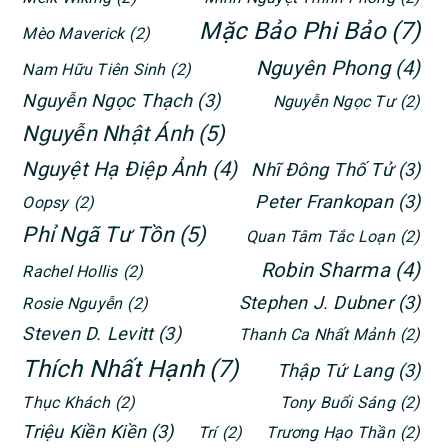
Mặc Bảo Phi Bảo
(7)
Mèo Maverick
(2)
Nguyên Phong
(4)
Nam Hữu Tiên Sinh
(2)
Nguyễn Ngọc Thạch
(3)
Nguyễn Ngọc Tư
(2)
Nguyễn Nhật Ánh
(5)
Nguyệt Hạ Điệp Ảnh
(4)
Nhĩ Đông Thố Tử
(3)
Peter Frankopan
(3)
Oopsy
(2)
Phỉ Ngã Tư Tồn
(5)
Quan Tâm Tắc Loạn
(2)
Robin Sharma
(4)
Rachel Hollis
(2)
Stephen J. Dubner
(3)
Rosie Nguyễn
(2)
Steven D. Levitt
(3)
Thanh Ca Nhất Mảnh
(2)
Thích Nhất Hạnh
(7)
Thập Tứ Lang
(3)
Thục Khách
(2)
Tony Buổi Sáng
(2)
Triệu Kiền Kiền
(3)
Trí
(2)
Trương Hạo Thần
(2)