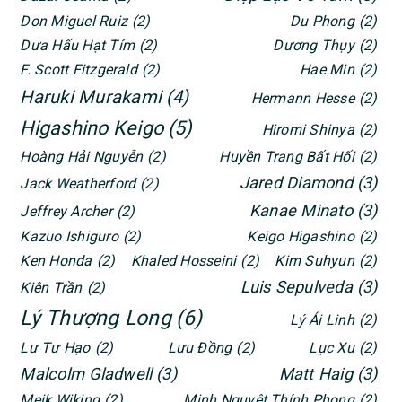
Don Miguel Ruiz
(2)
Du Phong
(2)
Dưa Hấu Hạt Tím
(2)
Dương Thụy
(2)
F. Scott Fitzgerald
(2)
Hae Min
(2)
Haruki Murakami
(4)
Hermann Hesse
(2)
Higashino Keigo
(5)
Hiromi Shinya
(2)
Hoàng Hải Nguyễn
(2)
Huyền Trang Bất Hối
(2)
Jared Diamond
(3)
Jack Weatherford
(2)
Kanae Minato
(3)
Jeffrey Archer
(2)
Kazuo Ishiguro
(2)
Keigo Higashino
(2)
Ken Honda
(2)
Khaled Hosseini
(2)
Kim Suhyun
(2)
Luis Sepulveda
(3)
Kiên Trần
(2)
Lý Thượng Long
(6)
Lý Ái Linh
(2)
Lư Tư Hạo
(2)
Lưu Đồng
(2)
Lục Xu
(2)
Malcolm Gladwell
(3)
Matt Haig
(3)
Meik Wiking
(2)
Minh Nguyệt Thính Phong
(2)