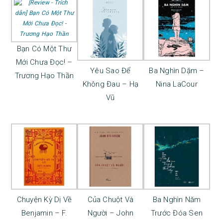
Bạn Có Một Thư
Mới Chưa Đọc! –
Yêu Sao Để
Ba Nghìn Dặm –
Trương Hạo Thần
Không Đau – Hạ
Nina LaCour
Vũ
Chuyện Kỳ Dị Về
Của Chuột Và
Ba Nghìn Năm
Benjamin – F.
Người – John
Trước Đóa Sen