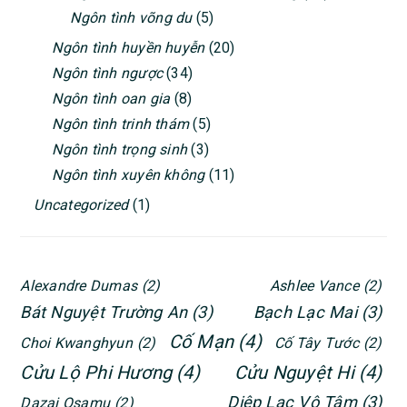
Ngôn tình võng du
(5)
Ngôn tình huyền huyễn
(20)
Ngôn tình ngược
(34)
Ngôn tình oan gia
(8)
Ngôn tình trinh thám
(5)
Ngôn tình trọng sinh
(3)
Ngôn tình xuyên không
(11)
Uncategorized
(1)
Alexandre Dumas
(2)
Ashlee Vance
(2)
Bát Nguyệt Trường An
(3)
Bạch Lạc Mai
(3)
Cố Mạn
(4)
Choi Kwanghyun
(2)
Cố Tây Tước
(2)
Cửu Lộ Phi Hương
(4)
Cửu Nguyệt Hi
(4)
Diệp Lạc Vô Tâm
(3)
Dazai Osamu
(2)