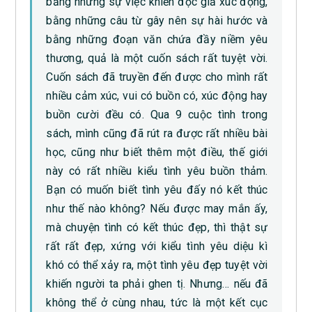
bằng những sự việc khiến độc giả xúc động,
bằng những câu từ gây nên sự hài hước và
bằng những đoạn văn chứa đầy niềm yêu
thương, quả là một cuốn sách rất tuyệt vời.
Cuốn sách đã truyền đến được cho mình rất
nhiều cảm xúc, vui có buồn có, xúc động hay
buồn cười đều có. Qua 9 cuộc tình trong
sách, mình cũng đã rút ra được rất nhiều bài
học, cũng như biết thêm một điều, thế giới
này có rất nhiều kiểu tình yêu buồn thảm.
Bạn có muốn biết tình yêu đấy nó kết thúc
như thế nào không? Nếu được may mắn ấy,
mà chuyện tình có kết thúc đẹp, thì thật sự
rất rất đẹp, xứng với kiểu tình yêu diệu kì
khó có thể xảy ra, một tình yêu đẹp tuyệt vời
khiến người ta phải ghen tị. Nhưng… nếu đã
không thể ở cùng nhau, tức là một kết cục