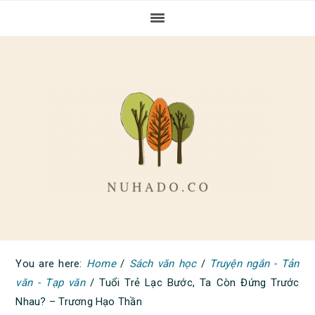
Skip
Skip
Skip
to
to
to
primary
main
primary
navigation
content
sidebar
You are here:
Home
/
Sách văn học
/
Truyện ngắn - Tản
văn - Tạp văn
/
Tuổi Trẻ Lạc Bước, Ta Còn Đứng Trước
Nhau? – Trương Hạo Thần