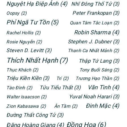
Nguyệt Hạ Điệp Ảnh
(4)
Nhĩ Đông Thố Tử
(3)
Peter Frankopan
(3)
Oopsy
(2)
Phỉ Ngã Tư Tồn
(5)
Quan Tâm Tắc Loạn
(2)
Robin Sharma
(4)
Rachel Hollis
(2)
Stephen J. Dubner
(3)
Rosie Nguyễn
(2)
Steven D. Levitt
(3)
Thanh Ca Nhất Mảnh
(2)
Thích Nhất Hạnh
(7)
Thập Tứ Lang
(3)
Thục Khách
(2)
Tony Buổi Sáng
(2)
Triệu Kiền Kiền
(3)
Trí
(2)
Trương Hạo Thần
(2)
Vãn Tình
(4)
Tửu Tiểu Thất
(3)
Tào Đình
(2)
Yuval Noah Harari
(3)
Walter Isaacson
(2)
Đinh Mặc
(4)
Zion Kabasawa
(2)
Ân Tầm
(2)
Đường Thất Công Tử
(3)
Đồng Hoa
(6)
Đặng Hoàng Giang
(4)