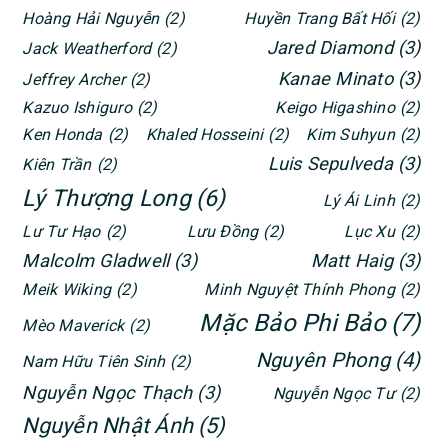
Hoàng Hải Nguyễn
(2)
Huyền Trang Bất Hối
(2)
Jared Diamond
(3)
Jack Weatherford
(2)
Kanae Minato
(3)
Jeffrey Archer
(2)
Kazuo Ishiguro
(2)
Keigo Higashino
(2)
Ken Honda
(2)
Khaled Hosseini
(2)
Kim Suhyun
(2)
Luis Sepulveda
(3)
Kiên Trần
(2)
Lý Thượng Long
(6)
Lý Ái Linh
(2)
Lư Tư Hạo
(2)
Lưu Đồng
(2)
Lục Xu
(2)
Malcolm Gladwell
(3)
Matt Haig
(3)
Meik Wiking
(2)
Minh Nguyệt Thính Phong
(2)
Mặc Bảo Phi Bảo
(7)
Mèo Maverick
(2)
Nguyên Phong
(4)
Nam Hữu Tiên Sinh
(2)
Nguyễn Ngọc Thạch
(3)
Nguyễn Ngọc Tư
(2)
Nguyễn Nhật Ánh
(5)