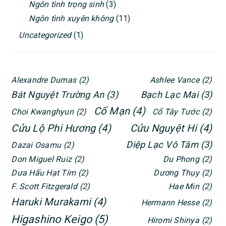
Ngôn tình trọng sinh
(3)
Ngôn tình xuyên không
(11)
Uncategorized
(1)
Alexandre Dumas
(2)
Ashlee Vance
(2)
Bát Nguyệt Trường An
(3)
Bạch Lạc Mai
(3)
Cố Mạn
(4)
Choi Kwanghyun
(2)
Cố Tây Tước
(2)
Cửu Lộ Phi Hương
(4)
Cửu Nguyệt Hi
(4)
Diệp Lạc Vô Tâm
(3)
Dazai Osamu
(2)
Don Miguel Ruiz
(2)
Du Phong
(2)
Dưa Hấu Hạt Tím
(2)
Dương Thụy
(2)
F. Scott Fitzgerald
(2)
Hae Min
(2)
Haruki Murakami
(4)
Hermann Hesse
(2)
Higashino Keigo
(5)
Hiromi Shinya
(2)