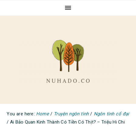
Skip
Skip
Skip
to
to
to
primary
main
primary
navigation
content
sidebar
You are here:
Home
/
Truyện ngôn tình
/
Ngôn tình cổ đại
/
Ai Bảo Quan Kinh Thành Có Tiền Có Thịt? – Triệu Hi Chi