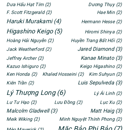
Dưa Hấu Hạt Tím
(2)
Dương Thụy
(2)
F. Scott Fitzgerald
(2)
Hae Min
(2)
Haruki Murakami
(4)
Hermann Hesse
(2)
Higashino Keigo
(5)
Hiromi Shinya
(2)
Hoàng Hải Nguyễn
(2)
Huyền Trang Bất Hối
(2)
Jared Diamond
(3)
Jack Weatherford
(2)
Kanae Minato
(3)
Jeffrey Archer
(2)
Kazuo Ishiguro
(2)
Keigo Higashino
(2)
Ken Honda
(2)
Khaled Hosseini
(2)
Kim Suhyun
(2)
Luis Sepulveda
(3)
Kiên Trần
(2)
Lý Thượng Long
(6)
Lý Ái Linh
(2)
Lư Tư Hạo
(2)
Lưu Đồng
(2)
Lục Xu
(2)
Malcolm Gladwell
(3)
Matt Haig
(3)
Meik Wiking
(2)
Minh Nguyệt Thính Phong
(2)
Mặc Bảo Phi Bảo
(7)
Mèo Maverick
(2)