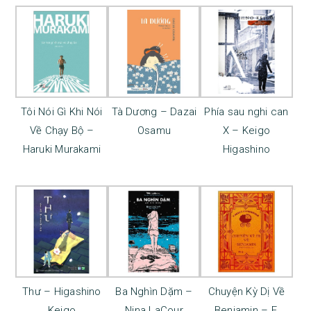
Tôi Nói Gì Khi Nói
Tà Dương – Dazai
Phía sau nghi can
Về Chạy Bộ –
Osamu
X – Keigo
Haruki Murakami
Higashino
Thư – Higashino
Ba Nghìn Dặm –
Chuyện Kỳ Dị Về
Keigo
Nina LaCour
Benjamin – F.