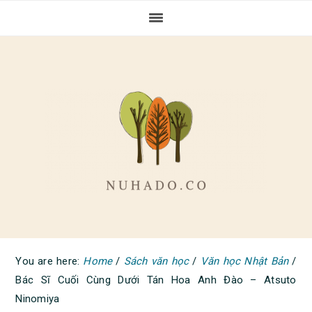
Skip
Skip
Skip
to
to
to
primary
main
primary
navigation
content
sidebar
You are here:
Home
/
Sách văn học
/
Văn học Nhật Bản
/
Bác Sĩ Cuối Cùng Dưới Tán Hoa Anh Đào – Atsuto
Ninomiya