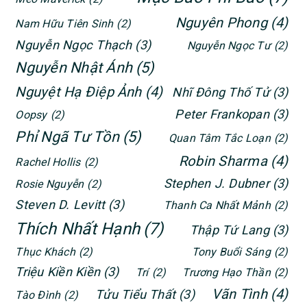
Nguyên Phong
(4)
Nam Hữu Tiên Sinh
(2)
Nguyễn Ngọc Thạch
(3)
Nguyễn Ngọc Tư
(2)
Nguyễn Nhật Ánh
(5)
Nguyệt Hạ Điệp Ảnh
(4)
Nhĩ Đông Thố Tử
(3)
Peter Frankopan
(3)
Oopsy
(2)
Phỉ Ngã Tư Tồn
(5)
Quan Tâm Tắc Loạn
(2)
Robin Sharma
(4)
Rachel Hollis
(2)
Stephen J. Dubner
(3)
Rosie Nguyễn
(2)
Steven D. Levitt
(3)
Thanh Ca Nhất Mảnh
(2)
Thích Nhất Hạnh
(7)
Thập Tứ Lang
(3)
Thục Khách
(2)
Tony Buổi Sáng
(2)
Triệu Kiền Kiền
(3)
Trí
(2)
Trương Hạo Thần
(2)
Vãn Tình
(4)
Tửu Tiểu Thất
(3)
Tào Đình
(2)