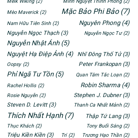
Meik Wiking
(2)
Minh Nguyệt Thính Phong
(2)
Mặc Bảo Phi Bảo
(7)
Mèo Maverick
(2)
Nguyên Phong
(4)
Nam Hữu Tiên Sinh
(2)
Nguyễn Ngọc Thạch
(3)
Nguyễn Ngọc Tư
(2)
Nguyễn Nhật Ánh
(5)
Nguyệt Hạ Điệp Ảnh
(4)
Nhĩ Đông Thố Tử
(3)
Peter Frankopan
(3)
Oopsy
(2)
Phỉ Ngã Tư Tồn
(5)
Quan Tâm Tắc Loạn
(2)
Robin Sharma
(4)
Rachel Hollis
(2)
Stephen J. Dubner
(3)
Rosie Nguyễn
(2)
Steven D. Levitt
(3)
Thanh Ca Nhất Mảnh
(2)
Thích Nhất Hạnh
(7)
Thập Tứ Lang
(3)
Thục Khách
(2)
Tony Buổi Sáng
(2)
Triệu Kiền Kiền
(3)
Trí
(2)
Trương Hạo Thần
(2)