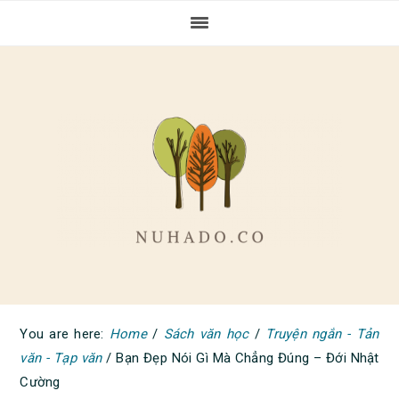
Skip
Skip
Skip
to
to
to
primary
main
primary
navigation
content
sidebar
You are here:
Home
/
Sách văn học
/
Truyện ngắn - Tản
văn - Tạp văn
/
Bạn Đẹp Nói Gì Mà Chẳng Đúng – Đới Nhật
Cường