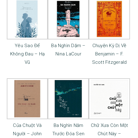
Yêu Sao Để
Ba Nghìn Dặm –
Chuyện Kỳ Dị Về
Không Đau – Hạ
Nina LaCour
Benjamin – F.
Vũ
Scott Fitzgerald
Của Chuột Và
Ba Nghìn Năm
Chữ Xưa Còn Một
Người – John
Trước Đóa Sen
Chút Này –