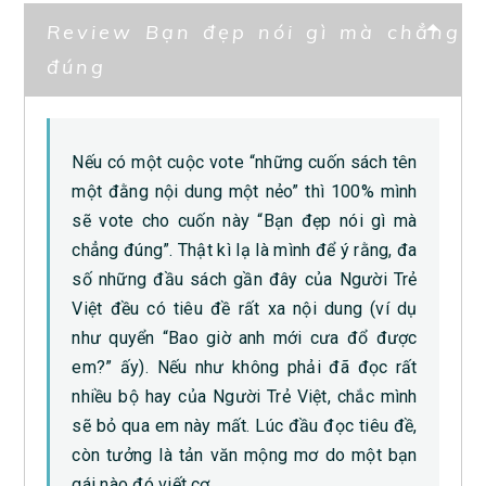
Review Bạn đẹp nói gì mà chẳng
đúng
Nếu có một cuộc vote “những cuốn sách tên
một đằng nội dung một nẻo” thì 100% mình
sẽ vote cho cuốn này “Bạn đẹp nói gì mà
chẳng đúng”. Thật kì lạ là mình để ý rằng, đa
số những đầu sách gần đây của Người Trẻ
Việt đều có tiêu đề rất xa nội dung (ví dụ
như quyển “Bao giờ anh mới cưa đổ được
em?” ấy). Nếu như không phải đã đọc rất
nhiều bộ hay của Người Trẻ Việt, chắc mình
sẽ bỏ qua em này mất. Lúc đầu đọc tiêu đề,
còn tưởng là tản văn mộng mơ do một bạn
gái nào đó viết cơ.