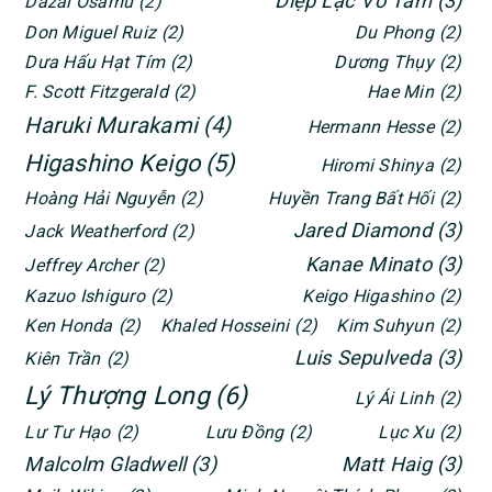
Diệp Lạc Vô Tâm
(3)
Dazai Osamu
(2)
Don Miguel Ruiz
(2)
Du Phong
(2)
Dưa Hấu Hạt Tím
(2)
Dương Thụy
(2)
F. Scott Fitzgerald
(2)
Hae Min
(2)
Haruki Murakami
(4)
Hermann Hesse
(2)
Higashino Keigo
(5)
Hiromi Shinya
(2)
Hoàng Hải Nguyễn
(2)
Huyền Trang Bất Hối
(2)
Jared Diamond
(3)
Jack Weatherford
(2)
Kanae Minato
(3)
Jeffrey Archer
(2)
Kazuo Ishiguro
(2)
Keigo Higashino
(2)
Ken Honda
(2)
Khaled Hosseini
(2)
Kim Suhyun
(2)
Luis Sepulveda
(3)
Kiên Trần
(2)
Lý Thượng Long
(6)
Lý Ái Linh
(2)
Lư Tư Hạo
(2)
Lưu Đồng
(2)
Lục Xu
(2)
Malcolm Gladwell
(3)
Matt Haig
(3)