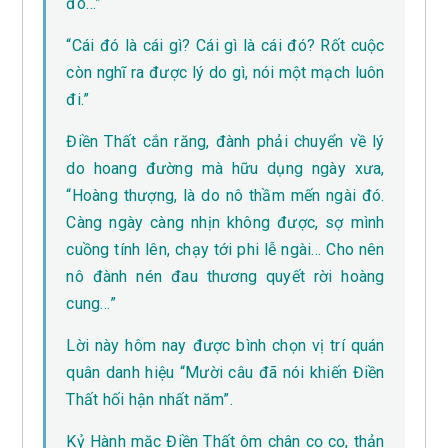
đó…”
“Cái đó là cái gì? Cái gì là cái đó? Rốt cuộc
còn nghĩ ra được lý do gì, nói một mạch luôn
đi.”
Điền Thất cắn răng, đành phải chuyển về lý
do hoang đường mà hữu dụng ngày xưa,
“Hoàng thượng, là do nô thầm mến ngài đó.
Càng ngày càng nhịn không được, sợ mình
cuồng tính lên, chạy tới phi lễ ngài… Cho nên
nô đành nén đau thương quyết rời hoàng
cung…”
Lời này hôm nay được bình chọn vị trí quán
quân danh hiệu “Mười câu đã nói khiến Điền
Thất hối hận nhất năm”.
Kỷ Hành mặc Điền Thất ôm chân cọ cọ, thản