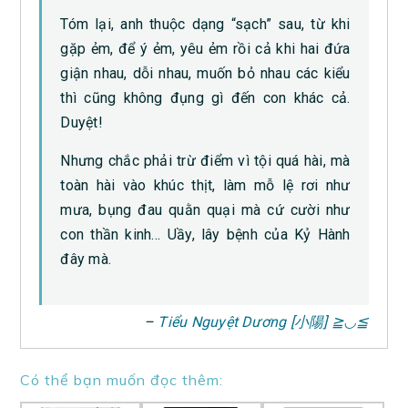
Tóm lại, anh thuộc dạng “sạch” sau, từ khi
gặp ẻm, để ý ẻm, yêu ẻm rồi cả khi hai đứa
giận nhau, dỗi nhau, muốn bỏ nhau các kiểu
thì cũng không đụng gì đến con khác cả.
Duyệt!
Nhưng chắc phải trừ điểm vì tội quá hài, mà
toàn hài vào khúc thịt, làm mỗ lệ rơi như
mưa, bụng đau quằn quại mà cứ cười như
con thần kinh… Uầy, lây bệnh của Kỷ Hành
đây mà.
–
Tiểu Nguyệt Dương [小陽] ≧◡≦
Có thể bạn muốn đọc thêm: