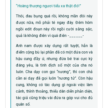
“Hoàng thượng ngươi tiểu xa thật đó!”
Thôi, đau bụng quá rồi, không mần đôi này
được nữa, mỗ phải té ngay đây. Đêm hôm
ngồi edit đoạn này rồi ngồi cười sằng sặc,
quả là không điên vì quá điên -______-
Anh nam được xây dựng rất tuyệt, hẳn là
điểm cộng bù lại phần đã có một đứa con và
hậu cung đầy ứ, nhưng đứa bé trai cực kỳ
đáng yêu, là tình địch số một của cha nó
luôn. Cha dạy con gọi “nương”, thì con chả
cần ai dạy đã gọi luôn “nương tử”. Còn hậu
cung, không có tác dụng gì ngoài việc làm
cảnh, thỉnh thoảng, thiếu dân diễn phản diện,
tác giả cũng triệu vài đứa ra góp vui cho đủ
quân số.