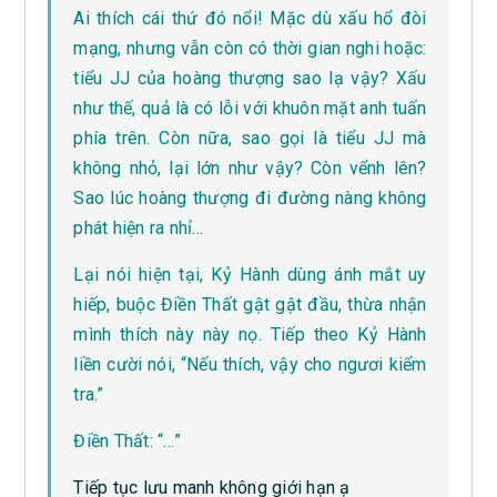
Ai thích cái thứ đó nổi! Mặc dù xấu hổ đòi
mạng, nhưng vẫn còn có thời gian nghi hoặc:
tiểu JJ của hoàng thượng sao lạ vậy? Xấu
như thế, quả là có lỗi với khuôn mặt anh tuấn
phía trên. Còn nữa, sao gọi là tiểu JJ mà
không nhỏ, lại lớn như vậy? Còn vểnh lên?
Sao lúc hoàng thượng đi đường nàng không
phát hiện ra nhỉ…
Lại nói hiện tại, Kỷ Hành dùng ánh mắt uy
hiếp, buộc Điền Thất gật gật đầu, thừa nhận
mình thích này này nọ. Tiếp theo Kỷ Hành
liền cười nói, “Nếu thích, vậy cho ngươi kiểm
tra.”
Điền Thất: “…”
Tiếp tục lưu manh không giới hạn ạ