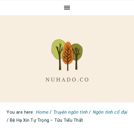
Skip
Skip
Skip
to
to
to
primary
main
primary
navigation
content
sidebar
You are here:
Home
/
Truyện ngôn tình
/
Ngôn tình cổ đại
/
Bệ Hạ Xin Tự Trọng – Tửu Tiểu Thất