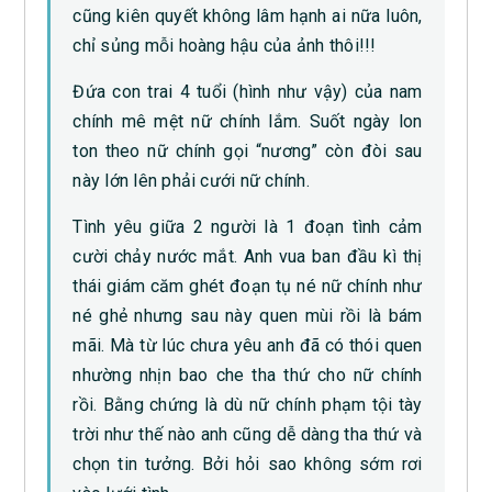
cũng kiên quyết không lâm hạnh ai nữa luôn,
chỉ sủng mỗi hoàng hậu của ảnh thôi!!!
Đứa con trai 4 tuổi (hình như vậy) của nam
chính mê mệt nữ chính lắm. Suốt ngày lon
ton theo nữ chính gọi “nương” còn đòi sau
này lớn lên phải cưới nữ chính.
Tình yêu giữa 2 người là 1 đoạn tình cảm
cười chảy nước mắt. Anh vua ban đầu kì thị
thái giám căm ghét đoạn tụ né nữ chính như
né ghẻ nhưng sau này quen mùi rồi là bám
mãi. Mà từ lúc chưa yêu anh đã có thói quen
nhường nhịn bao che tha thứ cho nữ chính
rồi. Bằng chứng là dù nữ chính phạm tội tày
trời như thế nào anh cũng dễ dàng tha thứ và
chọn tin tưởng. Bởi hỏi sao không sớm rơi