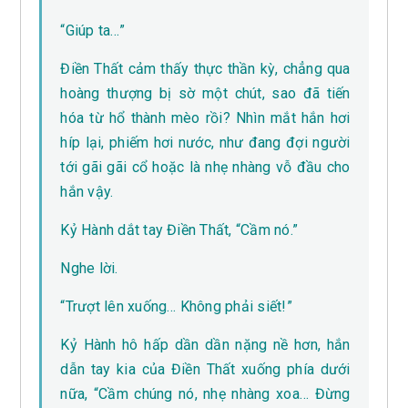
“Giúp ta…”
Điền Thất cảm thấy thực thần kỳ, chẳng qua
hoàng thượng bị sờ một chút, sao đã tiến
hóa từ hổ thành mèo rồi? Nhìn mắt hắn hơi
híp lại, phiếm hơi nước, như đang đợi người
tới gãi gãi cổ hoặc là nhẹ nhàng vỗ đầu cho
hắn vậy.
Kỷ Hành dắt tay Điền Thất, “Cầm nó.”
Nghe lời.
“Trượt lên xuống… Không phải siết!”
Kỷ Hành hô hấp dần dần nặng nề hơn, hắn
dẫn tay kia của Điền Thất xuống phía dưới
nữa, “Cầm chúng nó, nhẹ nhàng xoa… Đừng