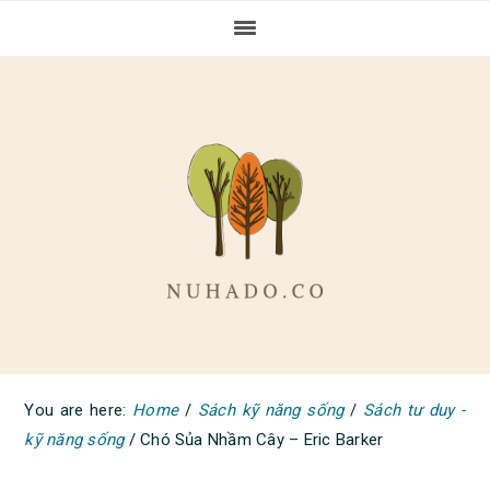
Skip
Skip
Skip
to
to
to
primary
main
primary
navigation
content
sidebar
You are here:
Home
/
Sách kỹ năng sống
/
Sách tư duy -
kỹ năng sống
/
Chó Sủa Nhầm Cây – Eric Barker