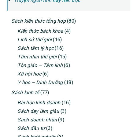
Truyện ngôn tình hay nên đọc
PRIMARY
Sách kiến thức tổng hợp
(80)
SIDEBAR
Kiến thức bách khoa
(4)
Lịch sử thế giới
(16)
Sách tâm lý học
(16)
Tầm nhìn thế giới
(15)
Tôn giáo – Tâm linh
(6)
Xã hội học
(6)
Y học – Dinh Dưỡng
(18)
Sách kinh tế
(77)
Bài học kinh doanh
(16)
Sách dạy làm giàu
(3)
Sách doanh nhân
(9)
Sách đầu tư
(3)
Sách khởi nghiệp
(3)