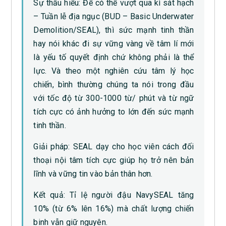
Sự thấu hiểu: Để có thể vượt qua kì sát hạch
– Tuần lễ địa ngục (BUD – Basic Underwater
Demolition/SEAL), thì sức mạnh tinh thần
hay nói khác đi sự vững vàng về tâm lí mới
là yếu tố quyết định chứ không phải là thể
lực. Và theo một nghiên cứu tâm lý học
chiến, bình thường chúng ta nói trong đầu
với tốc độ từ 300-1000 từ/ phút và từ ngữ
tích cực có ảnh hưởng to lớn đến sức mạnh
tinh thần.
Giải pháp: SEAL dạy cho học viên cách đối
thoại nội tâm tích cực giúp họ trở nên bản
lĩnh và vững tin vào bản thân hơn.
Kết quả: Tỉ lệ người đậu NavySEAL tăng
10% (từ 6% lên 16%) mà chất lượng chiến
binh vẫn giữ nguyên.