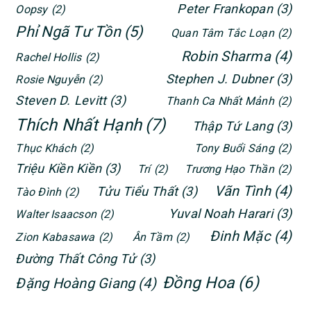
Peter Frankopan
(3)
Oopsy
(2)
Phỉ Ngã Tư Tồn
(5)
Quan Tâm Tắc Loạn
(2)
Robin Sharma
(4)
Rachel Hollis
(2)
Stephen J. Dubner
(3)
Rosie Nguyễn
(2)
Steven D. Levitt
(3)
Thanh Ca Nhất Mảnh
(2)
Thích Nhất Hạnh
(7)
Thập Tứ Lang
(3)
Thục Khách
(2)
Tony Buổi Sáng
(2)
Triệu Kiền Kiền
(3)
Trí
(2)
Trương Hạo Thần
(2)
Vãn Tình
(4)
Tửu Tiểu Thất
(3)
Tào Đình
(2)
Yuval Noah Harari
(3)
Walter Isaacson
(2)
Đinh Mặc
(4)
Zion Kabasawa
(2)
Ân Tầm
(2)
Đường Thất Công Tử
(3)
Đồng Hoa
(6)
Đặng Hoàng Giang
(4)