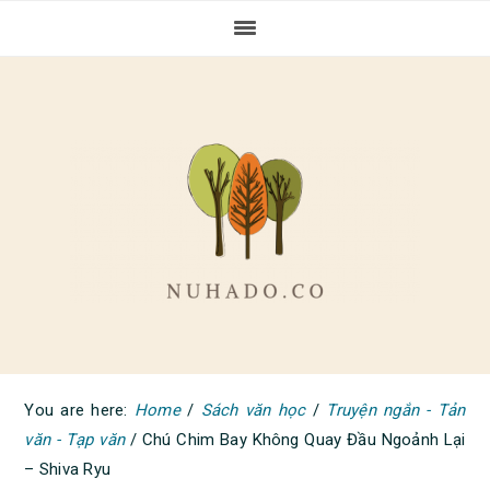
Skip
Skip
Skip
to
to
to
primary
main
primary
navigation
content
sidebar
You are here:
Home
/
Sách văn học
/
Truyện ngắn - Tản
văn - Tạp văn
/
Chú Chim Bay Không Quay Đầu Ngoảnh Lại
– Shiva Ryu