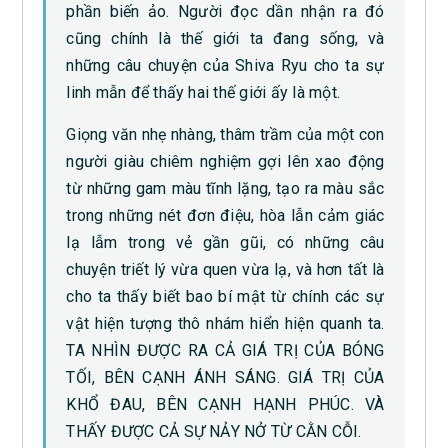
phần biến ảo. Người đọc dần nhận ra đó
cũng chính là thế giới ta đang sống, và
những câu chuyện của Shiva Ryu cho ta sự
linh mẫn để thấy hai thế giới ấy là một.
Giọng văn nhẹ nhàng, thâm trầm của một con
người giàu chiêm nghiệm gợi lên xao động
từ những gam màu tĩnh lặng, tạo ra màu sắc
trong những nét đơn điệu, hòa lẫn cảm giác
lạ lẫm trong vẻ gần gũi, có những câu
chuyện triết lý vừa quen vừa lạ, và hơn tất là
cho ta thấy biết bao bí mật từ chính các sự
vật hiện tượng thô nhám hiển hiện quanh ta.
TA NHÌN ĐƯỢC RA CẢ GIÁ TRỊ CỦA BÓNG
TỐI, BÊN CẠNH ÁNH SÁNG. GIÁ TRỊ CỦA
KHỔ ĐAU, BÊN CẠNH HẠNH PHÚC. VÀ
THẤY ĐƯỢC CẢ SỰ NẢY NỞ TỪ CẰN CỖI.