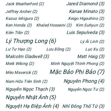
Jared Diamond
(3)
Jack Weatherford
(2)
Kanae Minato
(3)
Jeffrey Archer
(2)
Kazuo Ishiguro
(2)
Keigo Higashino
(2)
Ken Honda
(2)
Khaled Hosseini
(2)
Kim Suhyun
(2)
Luis Sepulveda
(3)
Kiên Trần
(2)
Lý Thượng Long
(6)
Lý Ái Linh
(2)
Lư Tư Hạo
(2)
Lưu Đồng
(2)
Lục Xu
(2)
Malcolm Gladwell
(3)
Matt Haig
(3)
Meik Wiking
(2)
Minh Nguyệt Thính Phong
(2)
Mặc Bảo Phi Bảo
(7)
Mèo Maverick
(2)
Nguyên Phong
(4)
Nam Hữu Tiên Sinh
(2)
Nguyễn Ngọc Thạch
(3)
Nguyễn Ngọc Tư
(2)
Nguyễn Nhật Ánh
(5)
Nguyệt Hạ Điệp Ảnh
(4)
Nhĩ Đông Thố Tử
(3)