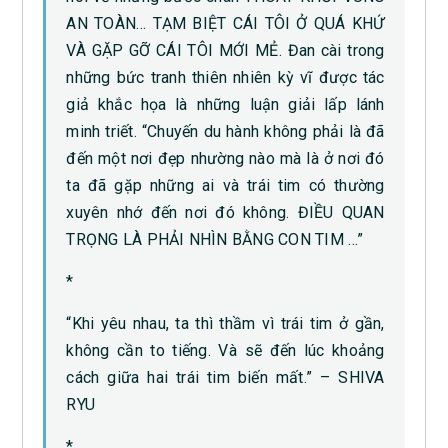
AN TOÀN… TẠM BIỆT CÁI TÔI Ở QUÁ KHỨ
VÀ GẶP GỠ CÁI TÔI MỚI MẺ. Đan cài trong
những bức tranh thiên nhiên kỳ vĩ được tác
giả khắc họa là những luận giải lấp lánh
minh triết. “Chuyến du hành không phải là đã
đến một nơi đẹp nhường nào mà là ở nơi đó
ta đã gặp những ai và trái tim có thường
xuyên nhớ đến nơi đó không. ĐIỀU QUAN
TRỌNG LÀ PHẢI NHÌN BẰNG CON TIM …”
*
“Khi yêu nhau, ta thì thầm vì trái tim ở gần,
không cần to tiếng. Và sẽ đến lúc khoảng
cách giữa hai trái tim biến mất.” – SHIVA
RYU
*