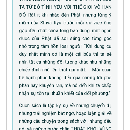
TA TỪ BỎ TÌNH YÊU VỚI THẾ GIỚI VÔ HẠN
ĐÓ. Rất ít khi nhắc đến Phật, nhưng từng ý
niệm của Shiva Ryu trước mỗi sự việc ông
gặp đều chất chứa lòng bao dung, một ngọn
đuốc của Phật đã soi sáng cho từng góc
nhỏ trong tâm hồn loài người. “Khi dụng cụ
duy nhất mình có là một cái búa thì ta sẽ
nhìn tất cả những đối tượng khác như những
chiếc đinh nhô lên thật gai mắt. … Mối quan
hệ hạnh phúc không đến qua những lời phê
phán hay khuyên răn, mà nó đến khi ta chấp
nhận sự tồn tại thuần khiết của đối phương.”
Cuốn sách là tập ký sự về những chuyến đi,
những trải nghiệm bất ngờ, hoặc luận giải về
những câu chuyện trong sách vở… nhưng đều
nói về những bước chân THOÁT KHỎI VÙNG