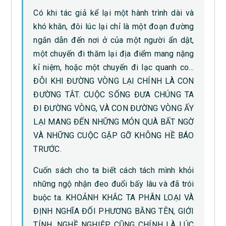
Có khi tác giả kể lại một hành trình dài và
khó khăn, đôi lúc lại chỉ là một đoạn đường
ngắn dẫn đến nơi ở của một người ẩn dật,
một chuyến đi thăm lại địa điểm mang nặng
kỉ niệm, hoặc một chuyến đi lạc quanh co…
ĐÔI KHI ĐƯỜNG VÒNG LẠI CHÍNH LÀ CON
ĐƯỜNG TẮT. CUỘC SỐNG ĐƯA CHÚNG TA
ĐI ĐƯỜNG VÒNG, VÀ CON ĐƯỜNG VÒNG ẤY
LẠI MANG ĐẾN NHỮNG MÓN QUÀ BẤT NGỜ
VÀ NHỮNG CUỘC GẶP GỠ KHÔNG HỀ BÁO
TRƯỚC.
Cuốn sách cho ta biết cách tách mình khỏi
những ngộ nhận đeo đuổi bấy lâu và đã trói
buộc ta. KHOẢNH KHẮC TA PHÂN LOẠI VÀ
ĐỊNH NGHĨA ĐỐI PHƯƠNG BẰNG TÊN, GIỚI
TÍNH, NGHỀ NGHIỆP CŨNG CHÍNH LÀ LÚC