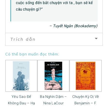
cuộc sống đến bắt chuyện với ta , bạn sẽ kể
câu chuyện gì?”
– Tuyết Ngân (Bookademy)
Trích dẫn
Có thể bạn muốn đọc thêm:
Yêu Sao Để
Ba Nghìn Dặm –
Chuyện Kỳ Dị Về
Không Đau – Hạ
Nina LaCour
Benjamin – F.