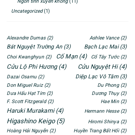
Ngôn tình xuyên không
(11)
Uncategorized
(1)
Alexandre Dumas
(2)
Ashlee Vance
(2)
Bát Nguyệt Trường An
(3)
Bạch Lạc Mai
(3)
Cố Mạn
(4)
Choi Kwanghyun
(2)
Cố Tây Tước
(2)
Cửu Lộ Phi Hương
(4)
Cửu Nguyệt Hi
(4)
Diệp Lạc Vô Tâm
(3)
Dazai Osamu
(2)
Don Miguel Ruiz
(2)
Du Phong
(2)
Dưa Hấu Hạt Tím
(2)
Dương Thụy
(2)
F. Scott Fitzgerald
(2)
Hae Min
(2)
Haruki Murakami
(4)
Hermann Hesse
(2)
Higashino Keigo
(5)
Hiromi Shinya
(2)
Hoàng Hải Nguyễn
(2)
Huyền Trang Bất Hối
(2)