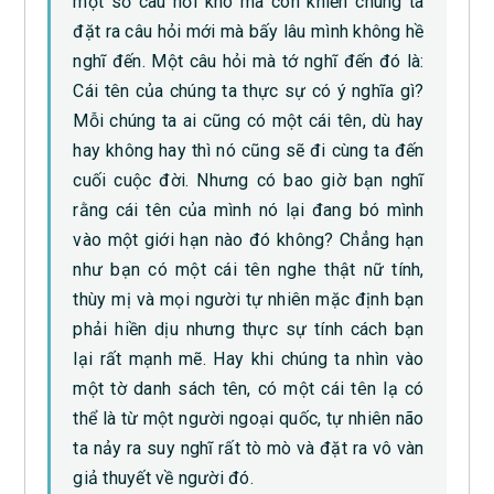
một số câu hỏi khó mà còn khiến chúng ta
đặt ra câu hỏi mới mà bấy lâu mình không hề
nghĩ đến. Một câu hỏi mà tớ nghĩ đến đó là:
Cái tên của chúng ta thực sự có ý nghĩa gì?
Mỗi chúng ta ai cũng có một cái tên, dù hay
hay không hay thì nó cũng sẽ đi cùng ta đến
cuối cuộc đời. Nhưng có bao giờ bạn nghĩ
rằng cái tên của mình nó lại đang bó mình
vào một giới hạn nào đó không? Chẳng hạn
như bạn có một cái tên nghe thật nữ tính,
thùy mị và mọi người tự nhiên mặc định bạn
phải hiền dịu nhưng thực sự tính cách bạn
lại rất mạnh mẽ. Hay khi chúng ta nhìn vào
một tờ danh sách tên, có một cái tên lạ có
thể là từ một người ngoại quốc, tự nhiên não
ta nảy ra suy nghĩ rất tò mò và đặt ra vô vàn
giả thuyết về người đó.