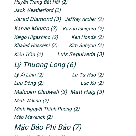
Huyền Trang Bất Hối
(2)
Jack Weatherford
(2)
Jared Diamond
(3)
Jeffrey Archer
(2)
Kanae Minato
(3)
Kazuo Ishiguro
(2)
Keigo Higashino
(2)
Ken Honda
(2)
Khaled Hosseini
(2)
Kim Suhyun
(2)
Luis Sepulveda
(3)
Kiên Trần
(2)
Lý Thượng Long
(6)
Lý Ái Linh
(2)
Lư Tư Hạo
(2)
Lưu Đồng
(2)
Lục Xu
(2)
Malcolm Gladwell
(3)
Matt Haig
(3)
Meik Wiking
(2)
Minh Nguyệt Thính Phong
(2)
Mèo Maverick
(2)
Mặc Bảo Phi Bảo
(7)