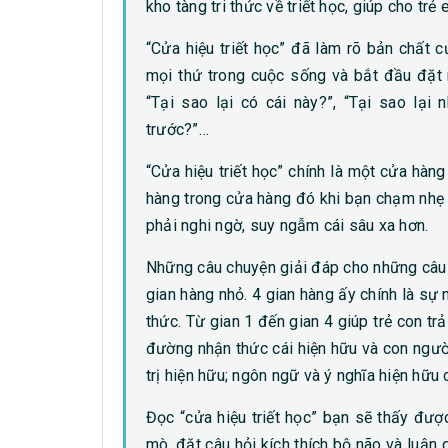
kho tàng tri thức về triết học, giúp cho trẻ
“Cửa hiệu triết học” đã làm rõ bản chất c
mọi thứ trong cuộc sống và bắt đầu đặt 
“Tại sao lại có cái này?”, “Tại sao lại
trước?”…
“Cửa hiệu triết học” chính là một cửa h
hàng trong cửa hàng đó khi bạn chạm nhẹ 
phải nghi ngờ, suy ngẫm cái sâu xa hơn.
Những câu chuyện giải đáp cho những câu h
gian hàng nhỏ. 4 gian hàng ấy chính là sự
thức. Từ gian 1 đến gian 4 giúp trẻ con trả
đường nhận thức cái hiện hữu và con ngườ
trị hiện hữu; ngôn ngữ và ý nghĩa hiện hữu 
Đọc “cửa hiệu triết học” bạn sẽ thấy được
mò, đặt câu hỏi kích thích bộ não và luận 