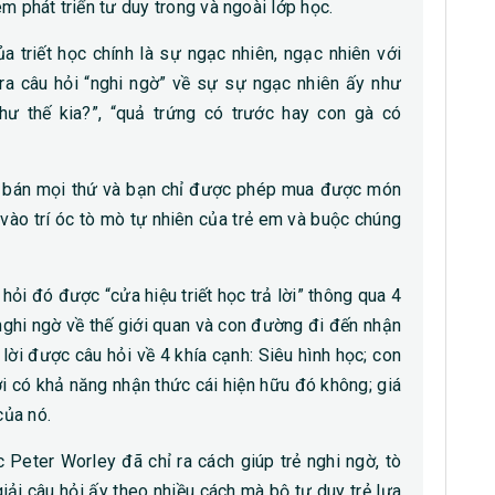
 em phát triển tư duy trong và ngoài lớp học.
ủa triết học chính là sự ngạc nhiên, ngạc nhiên với
ra câu hỏi “nghi ngờ” về sự sự ngạc nhiên ấy như
 như thế kia?”, “quả trứng có trước hay con gà có
àng bán mọi thứ và bạn chỉ được phép mua được món
vào trí óc tò mò tự nhiên của trẻ em và buộc chúng
ỏi đó được “cửa hiệu triết học trả lời” thông qua 4
 nghi ngờ về thế giới quan và con đường đi đến nhận
 lời được câu hỏi về 4 khía cạnh: Siêu hình học; con
i có khả năng nhận thức cái hiện hữu đó không; giá
của nó.
 Peter Worley đã chỉ ra cách giúp trẻ nghi ngờ, tò
giải câu hỏi ấy theo nhiều cách mà bộ tư duy trẻ lựa