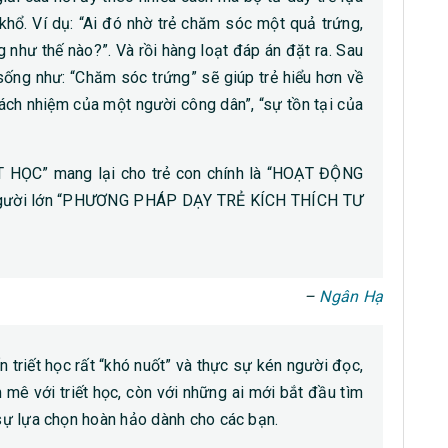
hổ. Ví dụ: “Ai đó nhờ trẻ chăm sóc một quả trứng,
g như thế nào?”. Và rồi hàng loạt đáp án đặt ra. Sau
sống như: “Chăm sóc trứng” sẽ giúp trẻ hiểu hơn về
trách nhiệm của một người công dân”, “sự tồn tại của
HỌC” mang lại cho trẻ con chính là “HOẠT ĐỘNG
 người lớn “PHƯƠNG PHÁP DẠY TRẺ KÍCH THÍCH TƯ
–
Ngân Hạ
 triết học rất “khó nuốt” và thực sự kén người đọc,
mê với triết học, còn với những ai mới bắt đầu tìm
 sự lựa chọn hoàn hảo dành cho các bạn.