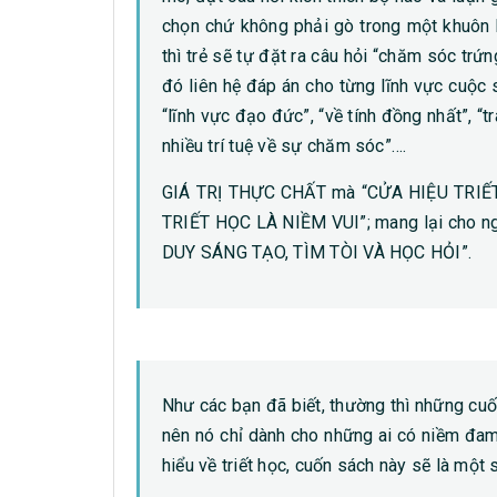
chọn chứ không phải gò trong một khuôn k
thì trẻ sẽ tự đặt ra câu hỏi “chăm sóc trứn
đó liên hệ đáp án cho từng lĩnh vực cuộc 
“lĩnh vực đạo đức”, “về tính đồng nhất”, “
nhiều trí tuệ về sự chăm sóc”….
GIÁ TRỊ THỰC CHẤT mà “CỬA HIỆU TRIẾT 
TRIẾT HỌC LÀ NIỀM VUI”; mang lại cho
DUY SÁNG TẠO, TÌM TÒI VÀ HỌC HỎI”.
Như các bạn đã biết, thường thì những cuốn
nên nó chỉ dành cho những ai có niềm đam 
hiểu về triết học, cuốn sách này sẽ là một