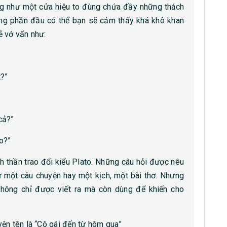
ống như một cửa hiệu to đùng chứa đầy những thách
hững phần đầu có thể bạn sẽ cảm thấy khá khô khan
ẻ vớ vẩn như:
t?”
 cả?”
o?”
h thần trao đổi kiểu Plato. Những câu hỏi được nêu
từ một câu chuyện hay một kịch, một bài thơ. Nhưng
không chỉ được viết ra mà còn dùng để khiến cho
ện tên là “Cô gái đến từ hôm qua”