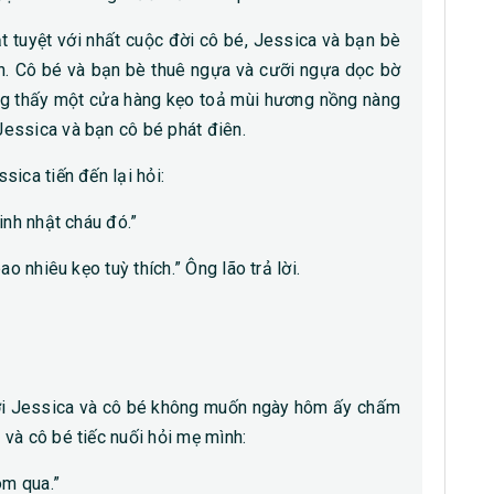
t tuyệt với nhất cuộc đời cô bé, Jessica và bạn bè
ển. Cô bé và bạn bè thuê ngựa và cưỡi ngựa dọc bờ
ỗng thấy một cửa hàng kẹo toả mùi hương nồng nàng
essica và bạn cô bé phát điên.
ica tiến đến lại hỏi:
inh nhật cháu đó.”
o nhiêu kẹo tuỳ thích.” Ông lão trả lời.
 đời Jessica và cô bé không muốn ngày hôm ấy chấm
và cô bé tiếc nuối hỏi mẹ mình:
m qua.”