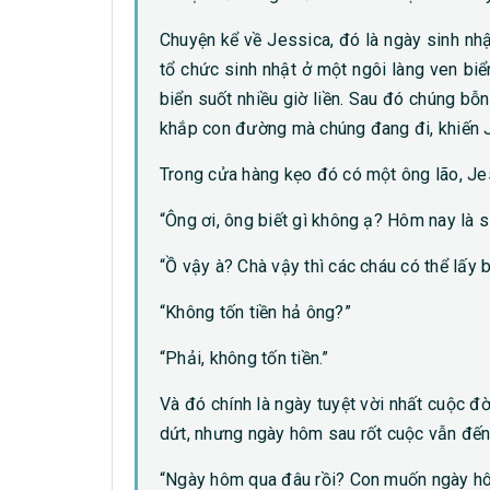
Chuyện kể về Jessica, đó là ngày sinh nhậ
tổ chức sinh nhật ở một ngôi làng ven bi
biển suốt nhiều giờ liền. Sau đó chúng b
khắp con đường mà chúng đang đi, khiến J
Trong cửa hàng kẹo đó có một ông lão, Jess
“Ông ơi, ông biết gì không ạ? Hôm nay là s
“Ồ vậy à? Chà vậy thì các cháu có thể lấy ba
“Không tốn tiền hả ông?”
“Phải, không tốn tiền.”
Và đó chính là ngày tuyệt vời nhất cuộc
dứt, nhưng ngày hôm sau rốt cuộc vẫn đến 
“Ngày hôm qua đâu rồi? Con muốn ngày hô