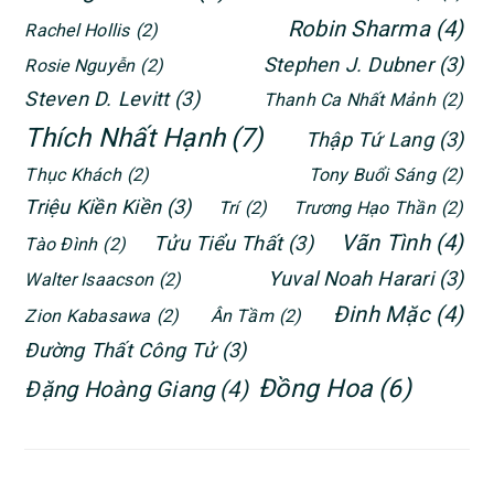
Robin Sharma
(4)
Rachel Hollis
(2)
Stephen J. Dubner
(3)
Rosie Nguyễn
(2)
Steven D. Levitt
(3)
Thanh Ca Nhất Mảnh
(2)
Thích Nhất Hạnh
(7)
Thập Tứ Lang
(3)
Thục Khách
(2)
Tony Buổi Sáng
(2)
Triệu Kiền Kiền
(3)
Trí
(2)
Trương Hạo Thần
(2)
Vãn Tình
(4)
Tửu Tiểu Thất
(3)
Tào Đình
(2)
Yuval Noah Harari
(3)
Walter Isaacson
(2)
Đinh Mặc
(4)
Zion Kabasawa
(2)
Ân Tầm
(2)
Đường Thất Công Tử
(3)
Đồng Hoa
(6)
Đặng Hoàng Giang
(4)