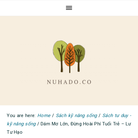
Skip
Skip
Skip
to
to
to
primary
main
primary
navigation
content
sidebar
You are here:
Home
/
Sách kỹ năng sống
/
Sách tư duy -
kỹ năng sống
/
Dám Mơ Lớn, Đừng Hoài Phí Tuổi Trẻ – Lư
Tư Hạo