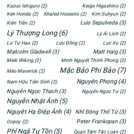
Kazuo Ishiguro
(2)
Keigo Higashino
(2)
Ken Honda
(2)
Khaled Hosseini
(2)
Kim Suhyun
(2)
Luis Sepulveda
(3)
Kiên Trần
(2)
Lý Thượng Long
(6)
Lý Ái Linh
(2)
Lư Tư Hạo
(2)
Lưu Đồng
(2)
Lục Xu
(2)
Malcolm Gladwell
(3)
Matt Haig
(3)
Meik Wiking
(2)
Minh Nguyệt Thính Phong
(2)
Mặc Bảo Phi Bảo
(7)
Mèo Maverick
(2)
Nguyên Phong
(4)
Nam Hữu Tiên Sinh
(2)
Nguyễn Ngọc Thạch
(3)
Nguyễn Ngọc Tư
(2)
Nguyễn Nhật Ánh
(5)
Nguyệt Hạ Điệp Ảnh
(4)
Nhĩ Đông Thố Tử
(3)
Peter Frankopan
(3)
Oopsy
(2)
Phỉ Ngã Tư Tồn
(5)
Quan Tâm Tắc Loạn
(2)