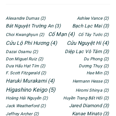
Alexandre Dumas
(2)
Ashlee Vance
(2)
Bát Nguyệt Trường An
(3)
Bạch Lạc Mai
(3)
Cố Mạn
(4)
Choi Kwanghyun
(2)
Cố Tây Tước
(2)
Cửu Lộ Phi Hương
(4)
Cửu Nguyệt Hi
(4)
Diệp Lạc Vô Tâm
(3)
Dazai Osamu
(2)
Don Miguel Ruiz
(2)
Du Phong
(2)
Dưa Hấu Hạt Tím
(2)
Dương Thụy
(2)
F. Scott Fitzgerald
(2)
Hae Min
(2)
Haruki Murakami
(4)
Hermann Hesse
(2)
Higashino Keigo
(5)
Hiromi Shinya
(2)
Hoàng Hải Nguyễn
(2)
Huyền Trang Bất Hối
(2)
Jared Diamond
(3)
Jack Weatherford
(2)
Kanae Minato
(3)
Jeffrey Archer
(2)