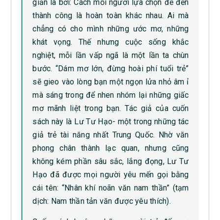
giản là bởi: Cách mỗi người lựa chọn để đến
thành công là hoàn toàn khác nhau. Ai mà
chẳng có cho mình những ước mơ, những
khát vọng. Thế nhưng cuộc sống khắc
nghiệt, mỗi lần vấp ngã là một lần ta chùn
bước. “Dám mơ lớn, đừng hoài phí tuổi trẻ”
sẽ gieo vào lòng bạn một ngọn lửa nhỏ âm ỉ
mà sáng trong để nhen nhóm lại những giấc
mơ mãnh liệt trong bạn. Tác giả của cuốn
sách này là Lư Tư Hạo- một trong những tác
giả trẻ tài năng nhất Trung Quốc. Nhờ văn
phong chân thành lạc quan, nhưng cũng
không kém phần sâu sắc, lắng đọng, Lư Tư
Hạo đã được mọi người yêu mến gọi bằng
cái tên: “Nhân khí noãn văn nam thần” (tạm
dịch: Nam thần tản văn được yêu thích).