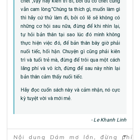
chết”,vậy hãy kiên trì đi, bởi dù có chết cũng
vẫn cam lòng.”Chúng ta thích gì, muốn làm gì
thì hãy cứ thử làm đi, bởi có lẽ sẽ không có
những cơ hội sau nữa, đừng để khi nhìn lại,
tự hỏi bản thân tại sao lúc đó mình không
thực hiện việc đó, để bản thân bây giờ phải
nuối tiếc, hối hận. Chuyện gì cũng phải kiên
trì và tuổi trẻ mà, đừng để trôi qua một cách
lãng phí và vô ích, đừng để sau này nhìn lại
bản thân cảm thấy nuối tiếc.
Hãy đọc cuốn sách này và cảm nhận, nó cực
kỳ tuyệt vời và mới mẻ.
‎- Le Khanh Linh‎
Nội dung Dám mơ lớn, đừng phí