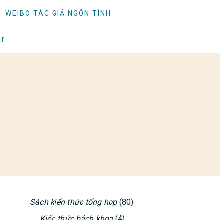
WEIBO TÁC GIẢ NGÔN TÌNH
TƯ
Sách kiến thức tổng hợp
(80)
PRIMARY
Kiến thức bách khoa
(4)