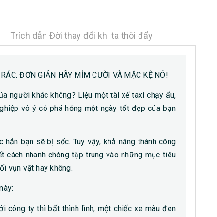
Trích dẫn Đời thay đổi khi ta thôi đẩy
RÁC, ĐƠN GIẢN HÃY MỈM CƯỜI VÀ MẶC KỆ NÓ!
ủa người khác không? Liệu một tài xế taxi chạy ẩu,
ghiệp vô ý có phá hỏng một ngày tốt đẹp của bạn
c hẳn bạn sẽ bị sốc. Tuy vậy, khả năng thành công
iết cách nhanh chóng tập trung vào những mục tiêu
ối vụn vặt hay không.
này:
i công ty thì bất thình lình, một chiếc xe màu đen