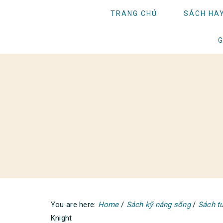
Skip
Skip
Skip
TRANG CHỦ
SÁCH HA
to
to
to
primary
main
primary
G
navigation
content
sidebar
You are here:
Home
/
Sách kỹ năng sống
/
Sách tư
Knight