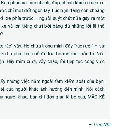
. Bạn phản xạ cực nhanh, đạp phanh khiến chiếc xe
rước chỉ một đốt ngón tay. Lúc bạn đang còn choáng
 đi xe phía trước – người suýt chút nữa gây ra một
 xe và lớn tiếng chửi bới bằng đủ những lời lẽ thô
o?
e rác” vậy: Họ chứa trong mình đầy “rác rưởi” – sự
hiên họ phải tìm chỗ để trút bỏ mớ rác rưởi đó. Nếu
ận. Hãy mỉm cười, vẫy chào, rồi tiếp tục công việc
lấy những việc nằm ngoài tầm kiểm soát của bạn.
 tệ của người khác ảnh hưởng đến mình. Nói cách
ủa người khác, bạn chỉ đơn giản là bỏ qua, MẶC KỆ
–
Trúc Nhi