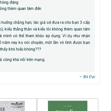
không đáng
không thèm quan tâm đến
h huống chẳng hạn, tác giả sẽ đưa ra cho bạn 3 cấp
éo); kiểu thẳng thắn và kiểu tôi không thèm quan tâm
mà mình có thể tham khảo áp dụng. Ví dụ như nhận
0 năm nay ko nói chuyện, một lần vô tình được bạn
 thấy khó hiểu không???
iả cũng khá nổi trên mạng.
– ‎
Bá Đại