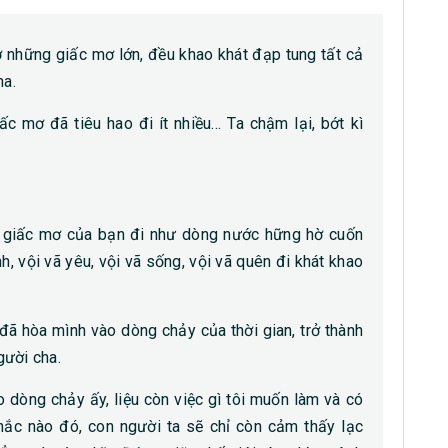
những giấc mơ lớn, đều khao khát đạp tung tất cả
ha.
c mơ đã tiêu hao đi ít nhiều… Ta chậm lại, bớt kì
 giấc mơ của bạn đi như dòng nước hững hờ cuốn
nh, vội vã yêu, vội vã sống, vội vã quên đi khát khao
đã hòa mình vào dòng chảy của thời gian, trở thành
gười cha.
o dòng chảy ấy, liệu còn việc gì tôi muốn làm và có
hắc nào đó, con người ta sẽ chỉ còn cảm thấy lạc