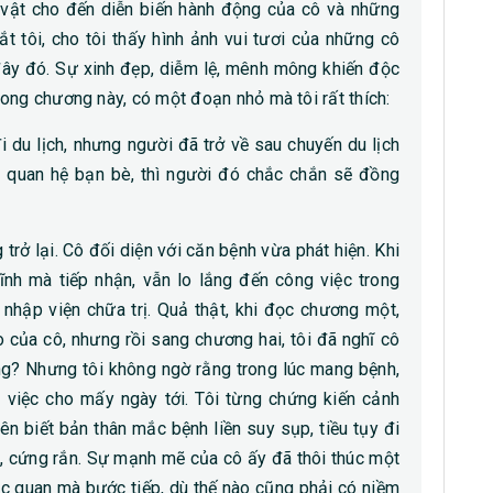
h vật cho đến diễn biến hành động của cô và những
t tôi, cho tôi thấy hình ảnh vui tươi của những cô
ây đó. Sự xinh đẹp, diễm lệ, mênh mông khiến độc
ong chương này, có một đoạn nhỏ mà tôi rất thích:
 du lịch, nhưng người đã trở về sau chuyến du lịch
 quan hệ bạn bè, thì người đó chắc chắn sẽ đồng
trở lại. Cô đối diện với căn bệnh vừa phát hiện. Khi
nh mà tiếp nhận, vẫn lo lắng đến công việc trong
nhập viện chữa trị. Quả thật, khi đọc chương một,
o của cô, nhưng rồi sang chương hai, tôi đã nghĩ cô
ng? Nhưng tôi không ngờ rằng trong lúc mang bệnh,
việc cho mấy ngày tới. Tôi từng chứng kiến cảnh
n biết bản thân mắc bệnh liền suy sụp, tiều tụy đi
g, cứng rắn. Sự mạnh mẽ của cô ấy đã thôi thúc một
lạc quan mà bước tiếp, dù thế nào cũng phải có niềm