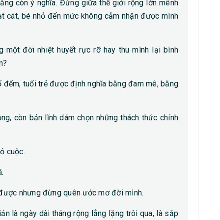
hẳng còn ý nghĩa. Đứng giữa thế giới rộng lớn mênh
ạt cát, bé nhỏ đến mức không cảm nhận được mình
 một đời nhiệt huyết rực rỡ hay thu mình lại bình
n?
số đếm, tuổi trẻ được định nghĩa bằng đam mê, bằng
ng, còn bản lĩnh dám chọn những thách thức chính
ỏ cuộc.
.
 được nhưng đừng quên ước mơ đời mình.
iản là ngày dài tháng rộng lẳng lặng trôi qua, là sắp