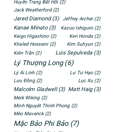
Huyền Trang Bất Hối
(2)
Jack Weatherford
(2)
Jared Diamond
(3)
Jeffrey Archer
(2)
Kanae Minato
(3)
Kazuo Ishiguro
(2)
Keigo Higashino
(2)
Ken Honda
(2)
Khaled Hosseini
(2)
Kim Suhyun
(2)
Luis Sepulveda
(3)
Kiên Trần
(2)
Lý Thượng Long
(6)
Lý Ái Linh
(2)
Lư Tư Hạo
(2)
Lưu Đồng
(2)
Lục Xu
(2)
Malcolm Gladwell
(3)
Matt Haig
(3)
Meik Wiking
(2)
Minh Nguyệt Thính Phong
(2)
Mèo Maverick
(2)
Mặc Bảo Phi Bảo
(7)