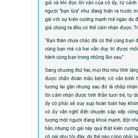
giả và khi đọc lời văn của cô ấy, từ cản
người “bạn lừa” như đang hiện ra trước mắ
gái với sự kiên cường mạnh mẽ ngao du đ
giả chúng ta đều có thể cảm nhận được. Tr
“Bạn thân chưa chắc đã có thể cùng bạn đi
cùng bạn mà cả hai vẫn duy trì được mối
hành cùng bạn trong những lần sau.”
Sang chương thứ hai, mọi thứ như tĩnh lặng 
được chẩn đoán mắc bệnh, cô vẫn bình tĩ
tương lai gần nhưng sau đó là chấp nhận 
tôi cảm nhận được tinh thần tươi trẻ, tự d
ấy có phải sẽ suy sụp hoàn toàn hay khô
cô ấy vẫn nghĩ đến chuyện sắp xếp công 
tượng một người đang khoẻ mạnh, đột nhiê
hẳn, nhưng cô gái này quả thật kiên cườn
cô gái như tôi đây, dù thế nào cũng phải 