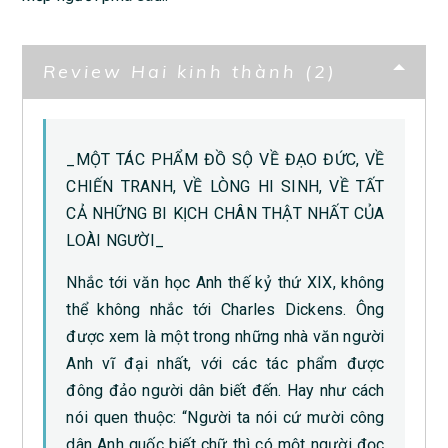
Review Hai kinh thành (2)
_MỘT TÁC PHẨM ĐỒ SỘ VỀ ĐẠO ĐỨC, VỀ
CHIẾN TRANH, VỀ LÒNG HI SINH, VỀ TẤT
CẢ NHỮNG BI KỊCH CHÂN THẬT NHẤT CỦA
LOÀI NGƯỜI_
Nhắc tới văn học Anh thế kỷ thứ XIX, không
thể không nhắc tới Charles Dickens. Ông
được xem là một trong những nhà văn người
Anh vĩ đại nhất, với các tác phẩm được
đông đảo người dân biết đến. Hay như cách
nói quen thuộc: “Người ta nói cứ mười công
dân Anh quốc biết chữ thì có một người đọc