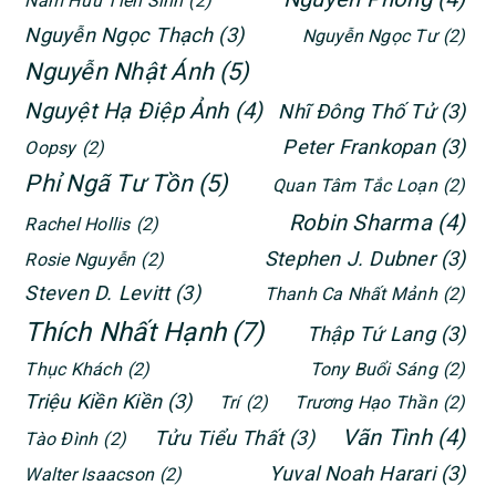
Nam Hữu Tiên Sinh
(2)
Nguyễn Ngọc Thạch
(3)
Nguyễn Ngọc Tư
(2)
Nguyễn Nhật Ánh
(5)
Nguyệt Hạ Điệp Ảnh
(4)
Nhĩ Đông Thố Tử
(3)
Peter Frankopan
(3)
Oopsy
(2)
Phỉ Ngã Tư Tồn
(5)
Quan Tâm Tắc Loạn
(2)
Robin Sharma
(4)
Rachel Hollis
(2)
Stephen J. Dubner
(3)
Rosie Nguyễn
(2)
Steven D. Levitt
(3)
Thanh Ca Nhất Mảnh
(2)
Thích Nhất Hạnh
(7)
Thập Tứ Lang
(3)
Thục Khách
(2)
Tony Buổi Sáng
(2)
Triệu Kiền Kiền
(3)
Trí
(2)
Trương Hạo Thần
(2)
Vãn Tình
(4)
Tửu Tiểu Thất
(3)
Tào Đình
(2)
Yuval Noah Harari
(3)
Walter Isaacson
(2)