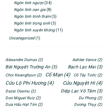
Ngôn tình ngược
(34)
Ngôn tình oan gia
(8)
Ngôn tình trinh thám
(5)
Ngôn tình trọng sinh
(3)
Ngôn tình xuyên không
(11)
Uncategorized
(1)
Alexandre Dumas
(2)
Ashlee Vance
(2)
Bát Nguyệt Trường An
(3)
Bạch Lạc Mai
(3)
Cố Mạn
(4)
Choi Kwanghyun
(2)
Cố Tây Tước
(2)
Cửu Lộ Phi Hương
(4)
Cửu Nguyệt Hi
(4)
Diệp Lạc Vô Tâm
(3)
Dazai Osamu
(2)
Don Miguel Ruiz
(2)
Du Phong
(2)
Dưa Hấu Hạt Tím
(2)
Dương Thụy
(2)