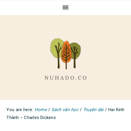
Skip
Skip
Skip
to
to
to
primary
main
primary
navigation
content
sidebar
You are here:
Home
/
Sách văn học
/
Truyện dài
/
Hai Kinh
Thành – Charles Dickens