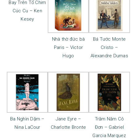
Bay Trên Tổ Chim
Cúc Cu – Ken
Kesey
Nhà thờ đức bà
Bá Tước Monte
Paris – Victor
Cristo –
Hugo
Alexandre Dumas
Ba Nghìn Dặm –
Jane Eyre –
Trăm Năm Cô
Nina LaCour
Charlotte Bronte
Đơn – Gabriel
Garcia Marquez