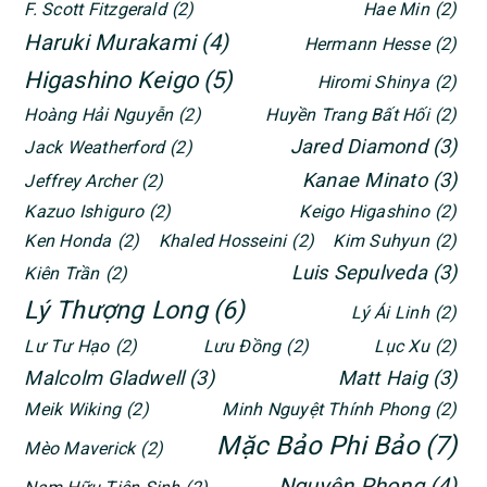
F. Scott Fitzgerald
(2)
Hae Min
(2)
Haruki Murakami
(4)
Hermann Hesse
(2)
Higashino Keigo
(5)
Hiromi Shinya
(2)
Hoàng Hải Nguyễn
(2)
Huyền Trang Bất Hối
(2)
Jared Diamond
(3)
Jack Weatherford
(2)
Kanae Minato
(3)
Jeffrey Archer
(2)
Kazuo Ishiguro
(2)
Keigo Higashino
(2)
Ken Honda
(2)
Khaled Hosseini
(2)
Kim Suhyun
(2)
Luis Sepulveda
(3)
Kiên Trần
(2)
Lý Thượng Long
(6)
Lý Ái Linh
(2)
Lư Tư Hạo
(2)
Lưu Đồng
(2)
Lục Xu
(2)
Malcolm Gladwell
(3)
Matt Haig
(3)
Meik Wiking
(2)
Minh Nguyệt Thính Phong
(2)
Mặc Bảo Phi Bảo
(7)
Mèo Maverick
(2)
Nguyên Phong
(4)