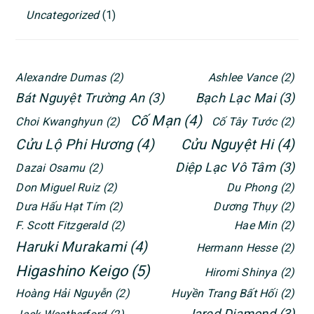
Uncategorized
(1)
Alexandre Dumas
(2)
Ashlee Vance
(2)
Bát Nguyệt Trường An
(3)
Bạch Lạc Mai
(3)
Cố Mạn
(4)
Choi Kwanghyun
(2)
Cố Tây Tước
(2)
Cửu Lộ Phi Hương
(4)
Cửu Nguyệt Hi
(4)
Diệp Lạc Vô Tâm
(3)
Dazai Osamu
(2)
Don Miguel Ruiz
(2)
Du Phong
(2)
Dưa Hấu Hạt Tím
(2)
Dương Thụy
(2)
F. Scott Fitzgerald
(2)
Hae Min
(2)
Haruki Murakami
(4)
Hermann Hesse
(2)
Higashino Keigo
(5)
Hiromi Shinya
(2)
Hoàng Hải Nguyễn
(2)
Huyền Trang Bất Hối
(2)
Jared Diamond
(3)