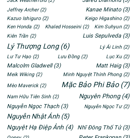
Jack Weatherford
(2)
Kanae Minato
(3)
Jeffrey Archer
(2)
Kazuo Ishiguro
(2)
Keigo Higashino
(2)
Ken Honda
(2)
Khaled Hosseini
(2)
Kim Suhyun
(2)
Luis Sepulveda
(3)
Kiên Trần
(2)
Lý Thượng Long
(6)
Lý Ái Linh
(2)
Lư Tư Hạo
(2)
Lưu Đồng
(2)
Lục Xu
(2)
Malcolm Gladwell
(3)
Matt Haig
(3)
Meik Wiking
(2)
Minh Nguyệt Thính Phong
(2)
Mặc Bảo Phi Bảo
(7)
Mèo Maverick
(2)
Nguyên Phong
(4)
Nam Hữu Tiên Sinh
(2)
Nguyễn Ngọc Thạch
(3)
Nguyễn Ngọc Tư
(2)
Nguyễn Nhật Ánh
(5)
Nguyệt Hạ Điệp Ảnh
(4)
Nhĩ Đông Thố Tử
(3)
Peter Frankopan
(3)
Oopsy
(2)