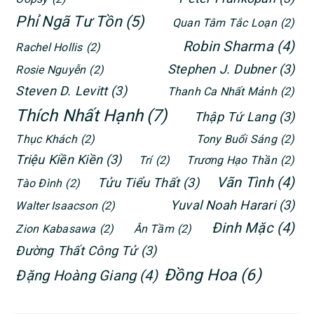
Phỉ Ngã Tư Tồn
(5)
Quan Tâm Tắc Loạn
(2)
Robin Sharma
(4)
Rachel Hollis
(2)
Stephen J. Dubner
(3)
Rosie Nguyễn
(2)
Steven D. Levitt
(3)
Thanh Ca Nhất Mảnh
(2)
Thích Nhất Hạnh
(7)
Thập Tứ Lang
(3)
Thục Khách
(2)
Tony Buổi Sáng
(2)
Triệu Kiền Kiền
(3)
Trí
(2)
Trương Hạo Thần
(2)
Vãn Tình
(4)
Tửu Tiểu Thất
(3)
Tào Đình
(2)
Yuval Noah Harari
(3)
Walter Isaacson
(2)
Đinh Mặc
(4)
Zion Kabasawa
(2)
Ân Tầm
(2)
Đường Thất Công Tử
(3)
Đồng Hoa
(6)
Đặng Hoàng Giang
(4)