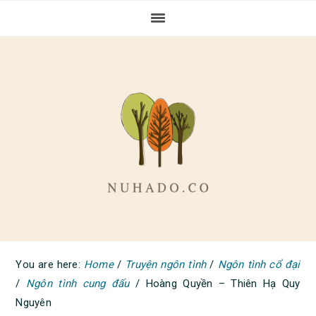
Skip
Skip
Skip
to
to
to
primary
main
primary
navigation
content
sidebar
You are here:
Home
/
Truyện ngôn tình
/
Ngôn tình cổ đại
/
Ngôn tình cung đấu
/
Hoàng Quyền – Thiên Hạ Quy
Nguyên