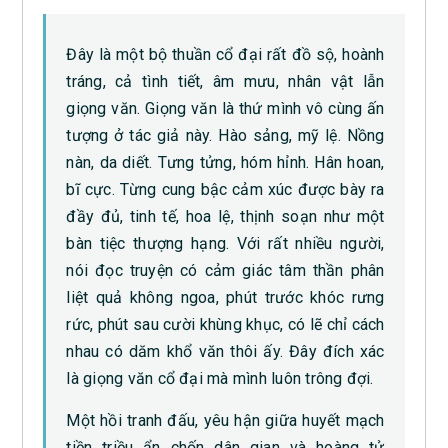
Đây là một bộ thuần cổ đại rất đồ sộ, hoành
tráng, cả tình tiết, âm mưu, nhân vật lẫn
giọng văn. Giọng văn là thứ mình vô cùng ấn
tượng ở tác giả này. Hào sảng, mỹ lệ. Nồng
nàn, da diết. Tưng tửng, hóm hỉnh. Hân hoan,
bĩ cực. Từng cung bậc cảm xúc được bày ra
đầy đủ, tinh tế, hoa lệ, thịnh soạn như một
bàn tiệc thượng hạng. Với rất nhiều người,
nói đọc truyện có cảm giác tâm thần phân
liệt quả không ngoa, phút trước khóc rưng
rức, phút sau cười khùng khục, có lẽ chỉ cách
nhau có dăm khổ văn thôi ấy. Đây đích xác
là giọng văn cổ đại mà mình luôn trông đợi.
Một hồi tranh đấu, yêu hận giữa huyết mạch
tiền triều ẩn chốn dân gian và hoàng tử