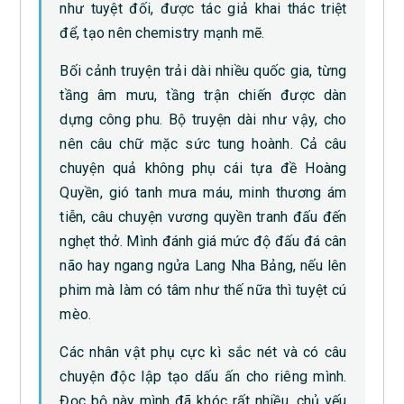
như tuyệt đối, được tác giả khai thác triệt
để, tạo nên chemistry mạnh mẽ.
Bối cảnh truyện trải dài nhiều quốc gia, từng
tầng âm mưu, tầng trận chiến được dàn
dựng công phu. Bộ truyện dài như vậy, cho
nên câu chữ mặc sức tung hoành. Cả câu
chuyện quả không phụ cái tựa đề Hoàng
Quyền, gió tanh mưa máu, minh thương ám
tiễn, câu chuyện vương quyền tranh đấu đến
nghẹt thở. Mình đánh giá mức độ đấu đá cân
não hay ngang ngửa Lang Nha Bảng, nếu lên
phim mà làm có tâm như thế nữa thì tuyệt cú
mèo.
Các nhân vật phụ cực kì sắc nét và có câu
chuyện độc lập tạo dấu ấn cho riêng mình.
Đọc bộ này mình đã khóc rất nhiều, chủ yếu