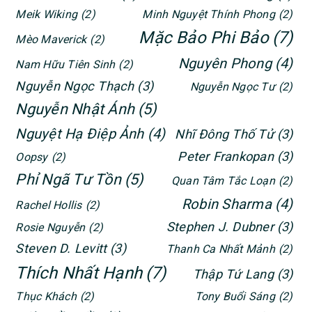
Meik Wiking
(2)
Minh Nguyệt Thính Phong
(2)
Mặc Bảo Phi Bảo
(7)
Mèo Maverick
(2)
Nguyên Phong
(4)
Nam Hữu Tiên Sinh
(2)
Nguyễn Ngọc Thạch
(3)
Nguyễn Ngọc Tư
(2)
Nguyễn Nhật Ánh
(5)
Nguyệt Hạ Điệp Ảnh
(4)
Nhĩ Đông Thố Tử
(3)
Peter Frankopan
(3)
Oopsy
(2)
Phỉ Ngã Tư Tồn
(5)
Quan Tâm Tắc Loạn
(2)
Robin Sharma
(4)
Rachel Hollis
(2)
Stephen J. Dubner
(3)
Rosie Nguyễn
(2)
Steven D. Levitt
(3)
Thanh Ca Nhất Mảnh
(2)
Thích Nhất Hạnh
(7)
Thập Tứ Lang
(3)
Thục Khách
(2)
Tony Buổi Sáng
(2)