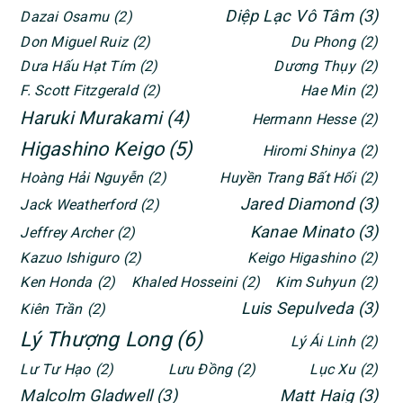
Diệp Lạc Vô Tâm
(3)
Dazai Osamu
(2)
Don Miguel Ruiz
(2)
Du Phong
(2)
Dưa Hấu Hạt Tím
(2)
Dương Thụy
(2)
F. Scott Fitzgerald
(2)
Hae Min
(2)
Haruki Murakami
(4)
Hermann Hesse
(2)
Higashino Keigo
(5)
Hiromi Shinya
(2)
Hoàng Hải Nguyễn
(2)
Huyền Trang Bất Hối
(2)
Jared Diamond
(3)
Jack Weatherford
(2)
Kanae Minato
(3)
Jeffrey Archer
(2)
Kazuo Ishiguro
(2)
Keigo Higashino
(2)
Ken Honda
(2)
Khaled Hosseini
(2)
Kim Suhyun
(2)
Luis Sepulveda
(3)
Kiên Trần
(2)
Lý Thượng Long
(6)
Lý Ái Linh
(2)
Lư Tư Hạo
(2)
Lưu Đồng
(2)
Lục Xu
(2)
Malcolm Gladwell
(3)
Matt Haig
(3)