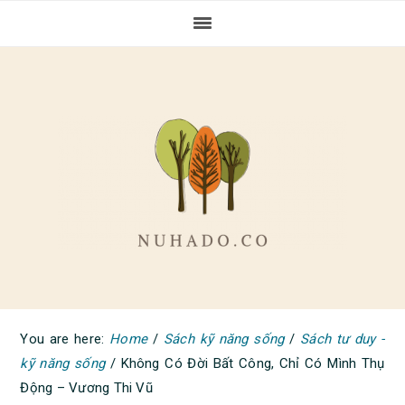
Skip
Skip
Skip
to
to
to
primary
main
primary
navigation
content
sidebar
You are here:
Home
/
Sách kỹ năng sống
/
Sách tư duy -
kỹ năng sống
/
Không Có Đời Bất Công, Chỉ Có Mình Thụ
Động – Vương Thi Vũ