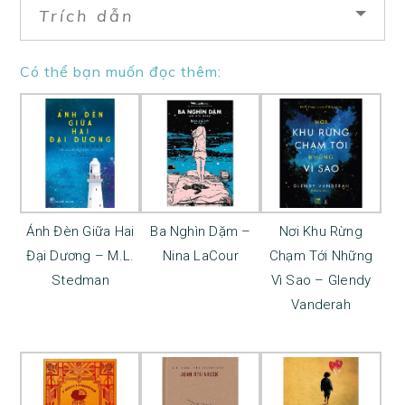
Trích dẫn
Có thể bạn muốn đọc thêm:
Ánh Đèn Giữa Hai
Ba Nghìn Dặm –
Nơi Khu Rừng
Đại Dương – M.L.
Nina LaCour
Chạm Tới Những
Stedman
Vì Sao – Glendy
Vanderah