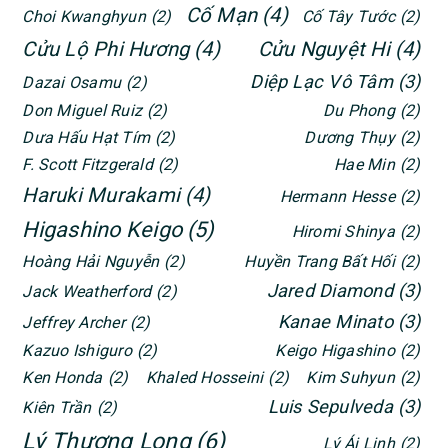
Cố Mạn
(4)
Choi Kwanghyun
(2)
Cố Tây Tước
(2)
Cửu Lộ Phi Hương
(4)
Cửu Nguyệt Hi
(4)
Diệp Lạc Vô Tâm
(3)
Dazai Osamu
(2)
Don Miguel Ruiz
(2)
Du Phong
(2)
Dưa Hấu Hạt Tím
(2)
Dương Thụy
(2)
F. Scott Fitzgerald
(2)
Hae Min
(2)
Haruki Murakami
(4)
Hermann Hesse
(2)
Higashino Keigo
(5)
Hiromi Shinya
(2)
Hoàng Hải Nguyễn
(2)
Huyền Trang Bất Hối
(2)
Jared Diamond
(3)
Jack Weatherford
(2)
Kanae Minato
(3)
Jeffrey Archer
(2)
Kazuo Ishiguro
(2)
Keigo Higashino
(2)
Ken Honda
(2)
Khaled Hosseini
(2)
Kim Suhyun
(2)
Luis Sepulveda
(3)
Kiên Trần
(2)
Lý Thượng Long
(6)
Lý Ái Linh
(2)