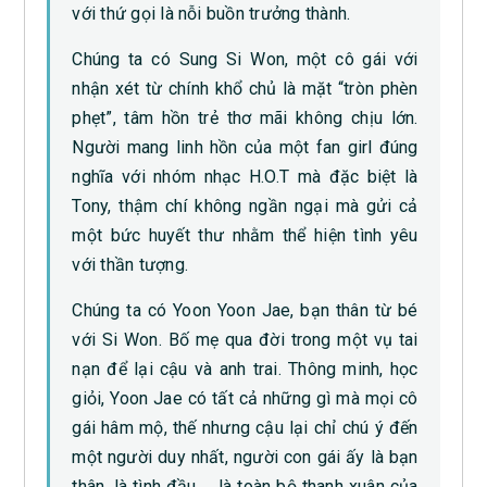
với thứ gọi là nỗi buồn trưởng thành.
Chúng ta có Sung Si Won, một cô gái với
nhận xét từ chính khổ chủ là mặt “tròn phèn
phẹt”, tâm hồn trẻ thơ mãi không chịu lớn.
Người mang linh hồn của một fan girl đúng
nghĩa với nhóm nhạc H.O.T mà đặc biệt là
Tony, thậm chí không ngần ngại mà gửi cả
một bức huyết thư nhằm thể hiện tình yêu
với thần tượng.
Chúng ta có Yoon Yoon Jae, bạn thân từ bé
với Si Won. Bố mẹ qua đời trong một vụ tai
nạn để lại cậu và anh trai. Thông minh, học
giỏi, Yoon Jae có tất cả những gì mà mọi cô
gái hâm mộ, thế nhưng cậu lại chỉ chú ý đến
một người duy nhất, người con gái ấy là bạn
thân, là tình đầu … là toàn bộ thanh xuân của