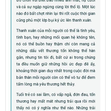
đó chôn vùi biết bao nhiêu ánh mắt, nụ cười
và cả sự ngập ngừng cùng lời thổ lộ. Một lúc
nào đó bất chợt nhìn lại thì rốt cuộc thời gian
cũng phủ một lớp bụi ký ức lên thanh xuân.
Thanh xuân của mỗi người có thể là tình yêu,
tình bạn, hay những mối quan hệ không tên,
nó có thể buồn hay thậm chí còn mang cả
những dấu vết thương tổn không thể hàn
gắn, nhưng tin tôi đi, bất cứ ai trong chúng
ta đều muốn giữ những hồi ức đẹp đẽ ấy,
khoảng thời gian duy nhất trong cuộc đời mà
bản thân mỗi người còn có thể vô tư để đem
tấm lòng mà yêu thương hết thảy.
Tuổi trẻ có sai lầm, có vấp ngã, đớn đau, tổn
thương hay mất mát nhưng trải qua rồi mới
thấy nó có ý nghĩa như thế nào. Những trải