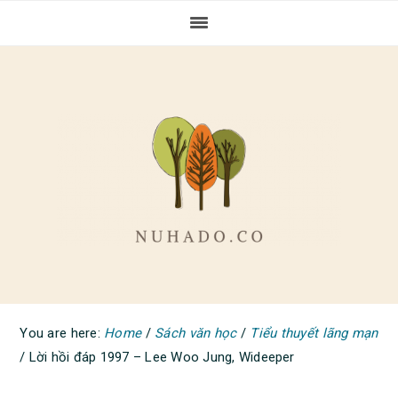
Skip
Skip
Skip
to
to
to
primary
main
primary
navigation
content
sidebar
You are here:
Home
/
Sách văn học
/
Tiểu thuyết lãng mạn
/
Lời hồi đáp 1997 – Lee Woo Jung, Wideeper