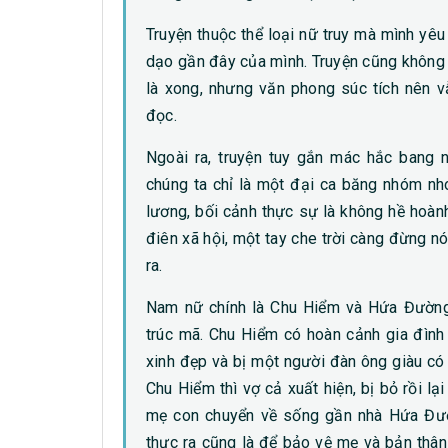
Truyện thuộc thể loại nữ truy mà mình yêu
dạo gần đây của mình. Truyện cũng không d
là xong, nhưng văn phong súc tích nên 
đọc.
Ngoài ra, truyện tuy gắn mác hắc bang 
chúng ta chỉ là một đại ca băng nhóm nh
lương, bối cảnh thực sự là không hề hoàn
điên xã hội, một tay che trời càng đừng n
ra.
Nam nữ chính là Chu Hiểm và Hứa Đường.
trúc mã. Chu Hiểm có hoàn cảnh gia đình
xinh đẹp và bị một người đàn ông giàu có
Chu Hiểm thì vợ cả xuất hiện, bị bỏ rồi lạ
mẹ con chuyển về sống gần nhà Hứa Đườn
thực ra cũng là để bảo vệ mẹ và bản thân 