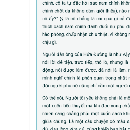
chính, cô ta tự đắc hỏi sao nam chính khôn
chính chột dạ không dám giới thiệu), nào n
cô ấy?” (ý là cô chẳng là cái quái gì cả để
thích cách nam chính đánh đuổi nữ phụ đi.
hào phóng, chấp nhận chịu thiệt, vì không
chịu gì.
Người đàn ông của Hứa Đường là như vậy.
nói lời đê tiện, trực tiếp, thô lỗ, nhưng
động, nói được làm được, đã nói là làm,
mình nghĩ chính là phần quan trọng nhất
đời người phụ nữ cũng chỉ cần một người 
Có thể nói, Người tôi yêu không phải là m
một cuốn tiểu thuyết mà khi đọc xong ch
nhiên càng chẳng phải một cuốn sách khi
giữa chừng. Là một câu chuyện có màu sắ
đủ, đau lòng vừa đủ, cũng khiến bạn bật c