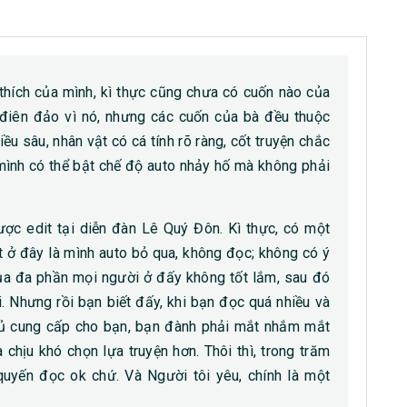
thích của mình, kì thực cũng chưa có cuốn nào của
, điên đảo vì nó, nhưng các cuốn của bà đều thuộc
ều sâu, nhân vật có cá tính rõ ràng, cốt truyện chắc
à mình có thể bật chế độ auto nhảy hố mà không phải
ợc edit tại diễn đàn Lê Quý Đôn. Kì thực, có một
it ở đây là mình auto bỏ qua, không đọc; không có ý
của đa phần mọi người ở đấy không tốt lắm, sau đó
ỗi. Nhưng rồi bạn biết đấy, khi bạn đọc quá nhiều và
 đủ cung cấp cho bạn, bạn đành phải mắt nhắm mắt
 chịu khó chọn lựa truyện hơn. Thôi thì, trong trăm
uyến đọc ok chứ. Và Người tôi yêu, chính là một