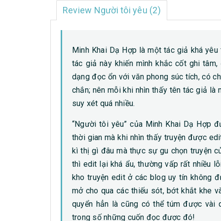
Review Người tôi yêu (2)
Minh Khai Dạ Hợp là một tác giả khá yêu 
tác giả này khiến mình khắc cốt ghi tâm
dạng đọc ổn với văn phong súc tích, có chi
chắn; nên mỗi khi nhìn thấy tên tác giả l
suy xét quá nhiều.
“Người tôi yêu” của Minh Khai Dạ Hợp đư
thời gian mà khi nhìn thấy truyện được ed
kì thị gì đâu mà thực sự gu chọn truyện 
thì edit lại khá ẩu, thường vấp rất nhiều l
kho truyện edit ở các blog uy tín không
mở cho qua các thiếu sót, bớt khắt khe và
quyển hẳn là cũng có thể túm được vài q
trong số những cuốn đọc được đó!