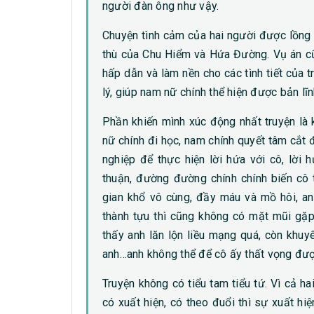
người đàn ông như vậy.
Chuyện tình cảm của hai người được lồng g
thù của Chu Hiểm và Hứa Đường. Vụ án cũ
hấp dẫn và làm nền cho các tình tiết của 
lý, giúp nam nữ chính thể hiện được bản lĩ
Phần khiến mình xúc động nhất truyện là 
nữ chính đi học, nam chính quyết tâm cắt 
nghiệp để thực hiện lời hứa với cô, lời
thuận, đường đường chính chính biến cô 
gian khổ vô cùng, đầy máu và mồ hôi, an
thành tựu thì cũng không có mặt mũi gặp
thấy anh lăn lộn liều mạng quá, còn khuy
anh…anh không thể để cô ấy thất vọng đượ
Truyện không có tiểu tam tiểu tứ. Vì cả h
có xuất hiện, có theo đuổi thì sự xuất h