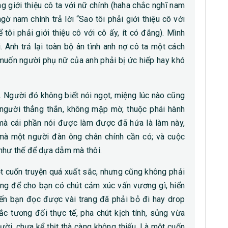
g giới thiệu cô ta với nữ chính (haha chắc nghĩ nam
gờ nam chính trả lời “Sao tôi phải giới thiệu cô với
 tôi phải giới thiệu cô với cô ấy, ít có đắng). Mình
 Anh trả lại toàn bộ ân tình anh nợ cô ta một cách
 muốn người phụ nữ của anh phải bị ức hiếp hay khó
 Người đó không biết nói ngọt, miệng lúc nào cũng
 là người thẳng thắn, không mập mờ, thuộc phái hành
 mà cái phần nói được làm được đã hứa là làm này,
 mà một người đàn ông chân chính cần có; và cuộc
như thế để dựa dẫm mà thôi.
ột cuốn truyện quá xuất sắc, nhưng cũng không phải
ẳng để cho bạn có chút cảm xúc vấn vương gì, hiển
ến bạn đọc được vài trang đã phải bỏ đi hay drop
c tương đối thực tế, pha chút kịch tính, sủng vừa
ười, chưa kể thịt thà càng không thiếu. Là một cuốn