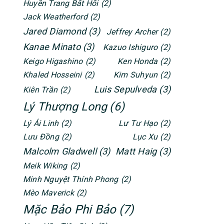
Huyền Trang Bất Hối
(2)
Jack Weatherford
(2)
Jared Diamond
(3)
Jeffrey Archer
(2)
Kanae Minato
(3)
Kazuo Ishiguro
(2)
Keigo Higashino
(2)
Ken Honda
(2)
Khaled Hosseini
(2)
Kim Suhyun
(2)
Luis Sepulveda
(3)
Kiên Trần
(2)
Lý Thượng Long
(6)
Lý Ái Linh
(2)
Lư Tư Hạo
(2)
Lưu Đồng
(2)
Lục Xu
(2)
Malcolm Gladwell
(3)
Matt Haig
(3)
Meik Wiking
(2)
Minh Nguyệt Thính Phong
(2)
Mèo Maverick
(2)
Mặc Bảo Phi Bảo
(7)