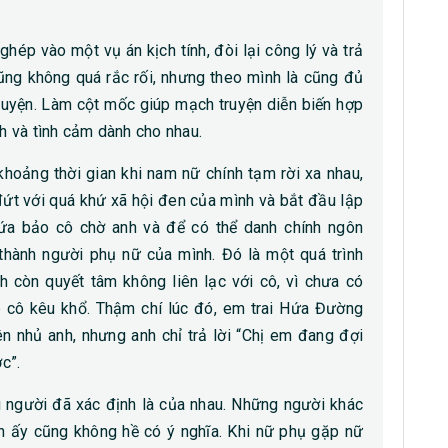
hép vào một vụ án kịch tính, đòi lại công lý và trả
ng không quá rắc rối, nhưng theo mình là cũng đủ
truyện. Làm cột mốc giúp mạch truyện diễn biến hợp
nh và tình cảm dành cho nhau.
khoảng thời gian khi nam nữ chính tạm rời xa nhau,
đứt với quá khứ xã hội đen của mình và bắt đầu lập
 hứa bảo cô chờ anh và để có thể danh chính ngôn
thành người phụ nữ của mình. Đó là một quá trình
h còn quyết tâm không liên lạc với cô, vì chưa có
 cô kêu khổ. Thậm chí lúc đó, em trai Hứa Đường
ên nhủ anh, nhưng anh chỉ trả lời “Chị em đang đợi
c”.
ai người đã xác định là của nhau. Những người khác
iện ấy cũng không hề có ý nghĩa. Khi nữ phụ gặp nữ