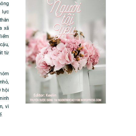
hông
 lực
thân
a xã
điểm
cậu,
át từ
nhóm
 nhỏ,
 hội
minh
n, vì
ế.