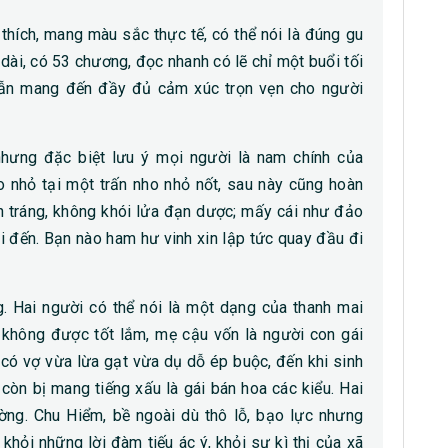
 thích, mang màu sắc thực tế, có thể nói là đúng gu
ài, có 53 chương, đọc nhanh có lẽ chỉ một buổi tối
vẫn mang đến đầy đủ cảm xúc trọn vẹn cho người
nhưng đặc biệt lưu ý mọi người là nam chính của
o nhỏ tại một trấn nho nhỏ nốt, sau này cũng hoàn
h tráng, không khói lửa đạn dược; mấy cái như đảo
ói đến. Bạn nào ham hư vinh xin lập tức quay đầu đi
 Hai người có thể nói là một dạng của thanh mai
 không được tốt lắm, mẹ cậu vốn là người con gái
 có vợ vừa lừa gạt vừa dụ dỗ ép buộc, đến khi sinh
i còn bị mang tiếng xấu là gái bán hoa các kiểu. Hai
g. Chu Hiểm, bề ngoài dù thô lỗ, bạo lực nhưng
khỏi những lời đàm tiếu ác ý, khỏi sự kì thị của xã