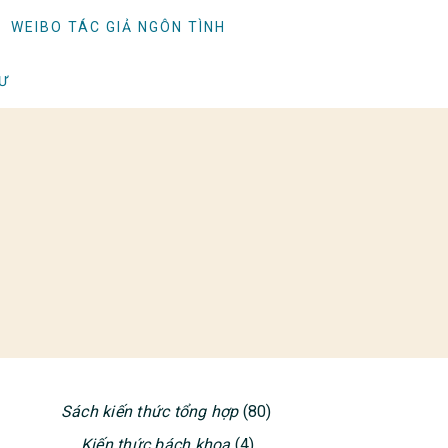
WEIBO TÁC GIẢ NGÔN TÌNH
TƯ
Sách kiến thức tổng hợp
(80)
PRIMARY
Kiến thức bách khoa
(4)