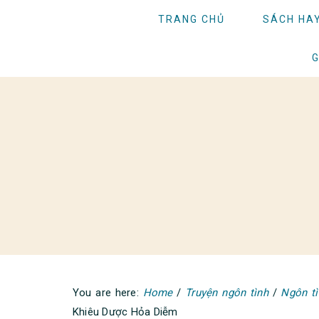
Skip
Skip
Skip
TRANG CHỦ
SÁCH HA
to
to
to
primary
main
primary
G
navigation
content
sidebar
You are here:
Home
/
Truyện ngôn tình
/
Ngôn tì
Khiêu Dược Hỏa Diễm