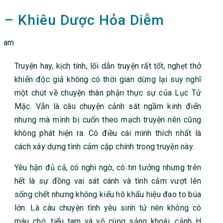
 – Khiêu Dược Hỏa Diễm
3 am
Truyện hay, kịch tính, lối dẫn truyện rất tốt, nghẹt thở
khiến độc giả không có thời gian dừng lại suy nghĩ
một chút về chuyện thân phận thực sự của Lục Tử
Mặc. Vẫn là câu chuyện cảnh sát ngầm kinh điển
nhưng mà mình bị cuốn theo mạch truyện nên cũng
không phát hiện ra. Có điều cái mình thích nhất là
cách xây dựng tình cảm cặp chính trong truyện này.
Yêu hận đủ cả, có nghi ngờ, có tin tưởng nhưng trên
hết là sự đồng vai sát cánh và tình cảm vượt lên
sống chết nhưng không kiểu hô khẩu hiệu đao to búa
lớn. Là câu chuyện tình yêu sinh tử nên không có
máu chó, tiểu tam và vô cùng sảng khoái, cảnh H