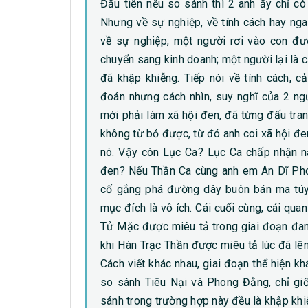
Đầu tiên nếu so sánh thì 2 anh ấy chỉ có
Nhưng về sự nghiệp, về tính cách hay ng
về sự nghiệp, một người rơi vào con đườ
chuyển sang kinh doanh; một người lại là 
đã khập khiễng. Tiếp nói về tính cách, cả
đoán nhưng cách nhìn, suy nghĩ của 2 ng
mới phải làm xã hội đen, đã từng đấu tr
không từ bỏ được, từ đó anh coi xã hội đ
nó. Vậy còn Lục Ca? Lục Ca chấp nhận n
đen? Nếu Thần Ca cùng anh em An Dĩ Pho
cố gắng phá đường dây buôn bán ma túy 
mục đích là vô ích. Cái cuối cùng, cái quan
Tử Mặc được miêu tả trong giai đoạn đan
khi Hàn Trạc Thần được miêu tả lúc đã lê
Cách viết khác nhau, giai đoạn thể hiện k
so sánh Tiêu Nại và Phong Đằng, chỉ giố
sánh trong trường hợp này đều là khập khi