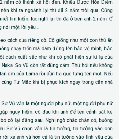
đã 2 năm cô thành xã hội đen. Khiêu Dược Hỏa Diễm
an nên khi ta ngoảnh lại thì đã 2 năm trôi qua. Cũng
iết tìm kiếm, lúc nghĩ lại thì đã ở bên anh 2 năm. Ở
 nói một lời yêu…
o cách của riêng cô. Cô giống như một con thú ẩn
 không chạy trốn mà dám đứng lên bảo vệ mình, bảo
t cách xuất sắc như khi cô phát hiện sự kì lạ của
của Naka. Sơ Vũ còn rất dũng cảm. Thử hỏi nếu không
 đàn em của Lama rồi dần hạ gục từng tên một. Nếu
 cùng Tử Mặc khi bị phục kích ngay trong căn nhà
Sơ Vũ vẫn là một người phụ nữ, một người phụ nữ
 gặp nguy hiểm, cô đau khi anh để tên cảnh sát kè
 bỏ cô lại đằng sau. Nghi ngờ chắc chắn có, buông
ều Sơ Vũ chọn vẫn là tin tưởng, tin tưởng vào con
rời xa anh và hơn cả là tin tưởng vào tình yêu của