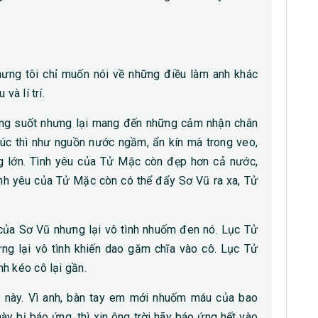
hưng tôi chỉ muốn nói về những điều làm anh khác
và lí trí.
ong suốt nhưng lại mang đến những cảm nhận chân
lúc thì như nguồn nước ngầm, ẩn kín mà trong veo,
ộng lớn. Tình yêu của Tử Mặc còn đẹp hơn cả nước,
ình yêu của Tử Mặc còn có thể đẩy Sơ Vũ ra xa, Tử
ủa Sơ Vũ nhưng lại vô tình nhuốm đen nó. Lục Tử
 lại vô tình khiến dao găm chĩa vào cô. Lục Tử
h kéo cô lại gần.
 này. Vì anh, bàn tay em mới nhuốm máu của bao
này bị báo ứng, thì xin ông trời hãy báo ứng hết vào