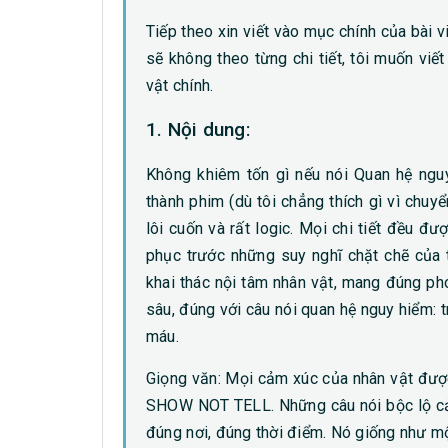
Tiếp theo xin viết vào mục chính của bài v
sẽ không theo từng chi tiết, tôi muốn viết
vật chính.
1. Nội dung:
Không khiêm tốn gì nếu nói Quan hệ ngu
thành phim (dù tôi chẳng thích gì vì chuyể
lôi cuốn và rất logic. Mọi chi tiết đều đượ
phục trước những suy nghĩ chặt chẽ của t
khai thác nội tâm nhân vật, mang đúng p
sâu, đúng với câu nói quan hệ nguy hiểm: tro
máu.
Giọng văn: Mọi cảm xúc của nhân vật đượ
SHOW NOT TELL. Những câu nói bộc lộ cảm
đúng nơi, đúng thời điểm. Nó giống như mộ