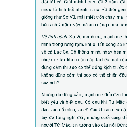
đổi tất cả. Giật mình bởi vì đã 2 năm, 
miêu tả tình tiết nhanh, ít nói về thời gi
giống như Sơ Vũ, mải miết trốn chạy, mải m
bên anh 2 năm, vậy mà anh cũng chưa từng
Về tính cách:
Sơ Vũ mạnh mẽ, mạnh mẽ the
mình trong rừng rậm, khi bị tấn công sẽ
vệ cả Lục Ca. Cô thông minh, nhạy bén mộ
chiếc xe tải, khi cô ăn cắp tài liệu mật 
dũng cảm thì sao có thể đóng kịch trước
không dũng cảm thì sao có thể chiến đấu
của anh?
Nhưng dù dũng cảm, mạnh mẽ đến đâu thì 
biết yêu và biết đau. Cô đau khi Tử Mặc
dao vào cổ mình, và cô đau khi anh cứ cố
tay đã từng nghĩ đến, nhưng cuối cùng đi
người Tử Mặc, tin tưởng vào câu nói Đừng 