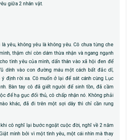
yêu giữa 2 nhân vật.
 là yêu, không yêu là không yêu. Cô chưa từng che
mình, thậm chí còn dám thừa nhận và ngang ngạnh
cho tình yêu của mình, dấn thân vào xã hội đen để
Vũ dính vào con đường máu một cách bất đắc dĩ,
 ý định rời xa. Cô muốn ở lại để sát cánh cùng Lục
nh. Bàn tay cô đã giết người để sinh tồn, đã cầm
c để hạ gục đối thủ, cô chấp nhận nó. Không phải
ào khác, đã đi trên một sợi dây thì chỉ cần rung
 khi cô nghĩ lại bước ngoặt cuộc đời, nghĩ về 2 năm
Giật mình bởi vì một tình yêu, một cái nhìn mà thay