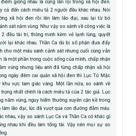
 điểm giống nhau là cùng lăn lội trong xã hội đen.
ay cả đến cách miêu tả 2 người đều khác nhau. Nói
ng xã hội đen rồi lên làm lão đại, sau lại từ bỏ
cảnh sát nằm vùng. Như vậy so sánh về công việc là
 2 đều tài trí, thông minh kèm vẻ lạnh lùng, quyết
ười lại khác nhau. Thần Ca dù bị số phận đưa đẩy
anh cho một màu xanh cảnh sát nhưng cuối cùng vẫn
en là một phần trong cuộc sống của mình, chấp nhận
ằm vùng nhưng liệu anh đã từng chấp nhận xã hội
ng ngày đêm cai quản xã hội đen thì Lục Tử Mặc
khu vực tam giác vàng. Một lần nữa, so sánh về
 trọng nhất chính là cách miêu tả của 2 tác giả. Lục
g nằm vùng, nguy hiểm thường xuyên cận kề trong
n làm lão đại, lúc đã vượt qua con đường đẫm máu.
hác nhau, vậy so sánh Lục Ca và Thần Ca có khác gì
ng nhau khi đều làm tổng tài. Vậy nên mọi sự so
ễng.