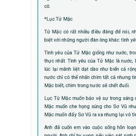
cô.
*Lục Tử Mặc
Tử Mặc có rất nhiều điều đáng để nói, n
biệt với những người đàn ông khác: tình yêu 
Tình yêu của Tử Mặc giống như nước, tr
thực nhất. Tình yêu của Tử Mặc là nước, 
lúc lại mãnh liệt dạt dào như biển cả r
nước chỉ có thể nhấn chìm tất cả nhưng t
Mặc biết, chìm trong nước sẽ chết đuối.
Lục Tử Mặc muốn bảo vệ sự trong sáng c
Mặc muốn che họng súng cho Sơ Vũ nhưng
Mặc muốn đẩy Sơ Vũ ra xa nhưng lại vô tìn
Anh đã cuốn em vào cuộc sống hỗn loạn
người. Anh chỉ hy vọng, nếu việc sát sinh 