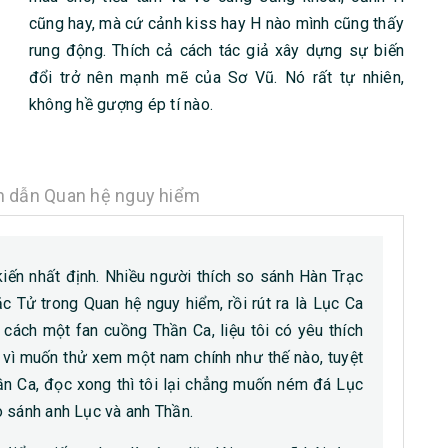
cũng hay, mà cứ cảnh kiss hay H nào mình cũng thấy
rung động. Thích cả cách tác giả xây dựng sự biến
đổi trở nên mạnh mẽ của Sơ Vũ. Nó rất tự nhiên,
không hề gượng ép tí nào.
h dẫn Quan hệ nguy hiểm
iến nhất định. Nhiều người thích so sánh Hàn Trạc
 Tử trong Quan hệ nguy hiểm, rồi rút ra là Lục Ca
 cách một fan cuồng Thần Ca, liệu tôi có yêu thích
ì muốn thử xem một nam chính như thế nào, tuyệt
ần Ca, đọc xong thì tôi lại chẳng muốn ném đá Lục
o sánh anh Lục và anh Thần.