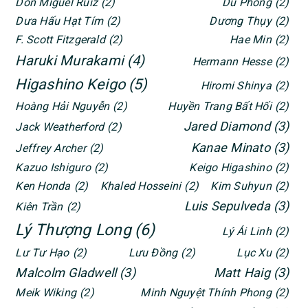
Don Miguel Ruiz
(2)
Du Phong
(2)
Dưa Hấu Hạt Tím
(2)
Dương Thụy
(2)
F. Scott Fitzgerald
(2)
Hae Min
(2)
Haruki Murakami
(4)
Hermann Hesse
(2)
Higashino Keigo
(5)
Hiromi Shinya
(2)
Hoàng Hải Nguyễn
(2)
Huyền Trang Bất Hối
(2)
Jared Diamond
(3)
Jack Weatherford
(2)
Kanae Minato
(3)
Jeffrey Archer
(2)
Kazuo Ishiguro
(2)
Keigo Higashino
(2)
Ken Honda
(2)
Khaled Hosseini
(2)
Kim Suhyun
(2)
Luis Sepulveda
(3)
Kiên Trần
(2)
Lý Thượng Long
(6)
Lý Ái Linh
(2)
Lư Tư Hạo
(2)
Lưu Đồng
(2)
Lục Xu
(2)
Malcolm Gladwell
(3)
Matt Haig
(3)
Meik Wiking
(2)
Minh Nguyệt Thính Phong
(2)