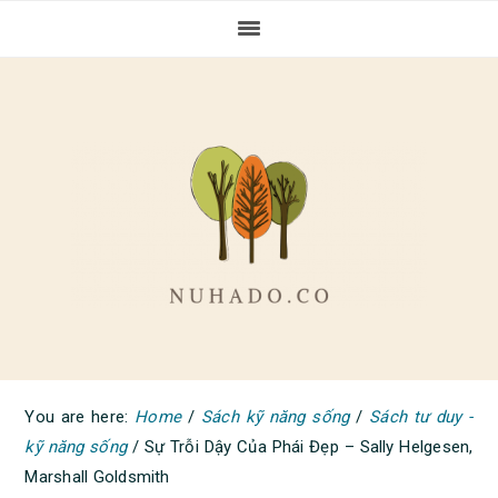
Skip
Skip
Skip
to
to
to
primary
main
primary
navigation
content
sidebar
You are here:
Home
/
Sách kỹ năng sống
/
Sách tư duy -
kỹ năng sống
/
Sự Trỗi Dậy Của Phái Đẹp – Sally Helgesen,
Marshall Goldsmith