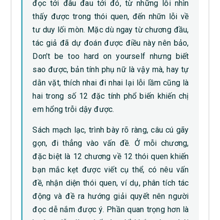
đọc tới đâu đau tới đó, từ những lỗi nhìn
thấy được trong thói quen, đến nhữn lỗi về
tư duy lối mòn. Mặc dù ngay từ chương đầu,
tác giả đã dự đoán được điều này nên bảo,
Don’t be too hard on yourself nhưng biết
sao được, bản tính phụ nữ là vậy mà, hay tự
dằn vặt, thích nhai đi nhai lại lỗi lầm cũng là
hai trong số 12 đặc tính phổ biến khiến chị
em hổng trỗi dậy được.
Sách mạch lạc, trình bày rõ ràng, câu cú gãy
gọn, đi thẳng vào vấn đề. Ở mỗi chương,
đặc biệt là 12 chương về 12 thói quen khiến
bạn mắc kẹt được viết cụ thể, có nêu vấn
đề, nhận diện thói quen, ví dụ, phân tích tác
động và đề ra hướng giải quyết nên người
đọc dễ nắm được ý. Phần quan trọng hơn là