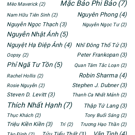
Mặc Bảo Phi Bảo
(7)
Mèo Maverick
(2)
Nguyên Phong
(4)
Nam Hữu Tiên Sinh
(2)
Nguyễn Ngọc Thạch
(3)
Nguyễn Ngọc Tư
(2)
Nguyễn Nhật Ánh
(5)
Nguyệt Hạ Điệp Ảnh
(4)
Nhĩ Đông Thố Tử
(3)
Peter Frankopan
(3)
Oopsy
(2)
Phỉ Ngã Tư Tồn
(5)
Quan Tâm Tắc Loạn
(2)
Robin Sharma
(4)
Rachel Hollis
(2)
Stephen J. Dubner
(3)
Rosie Nguyễn
(2)
Steven D. Levitt
(3)
Thanh Ca Nhất Mảnh
(2)
Thích Nhất Hạnh
(7)
Thập Tứ Lang
(3)
Thục Khách
(2)
Tony Buổi Sáng
(2)
Triệu Kiền Kiền
(3)
Trí
(2)
Trương Hạo Thần
(2)
Vãn Tình
(4)
Tửu Tiểu Thất
(3)
Tào Đình
(2)