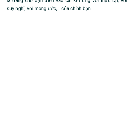
là đang chờ bạn điền vào cái kết ứng với thực tại, với
suy nghĩ, với mong ước,… của chính bạn.