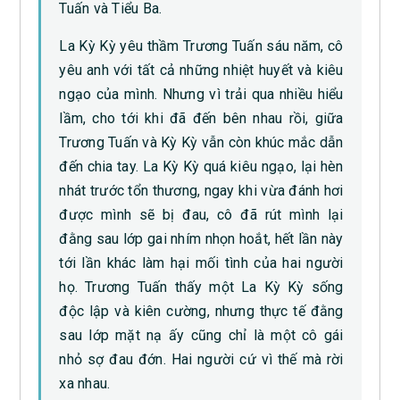
Tuấn và Tiểu Ba.
La Kỳ Kỳ yêu thầm Trương Tuấn sáu năm, cô
yêu anh với tất cả những nhiệt huyết và kiêu
ngạo của mình. Nhưng vì trải qua nhiều hiểu
lầm, cho tới khi đã đến bên nhau rồi, giữa
Trương Tuấn và Kỳ Kỳ vẫn còn khúc mắc dẫn
đến chia tay. La Kỳ Kỳ quá kiêu ngạo, lại hèn
nhát trước tổn thương, ngay khi vừa đánh hơi
được mình sẽ bị đau, cô đã rút mình lại
đằng sau lớp gai nhím nhọn hoắt, hết lần này
tới lần khác làm hại mối tình của hai người
họ. Trương Tuấn thấy một La Kỳ Kỳ sống
độc lập và kiên cường, nhưng thực tế đằng
sau lớp mặt nạ ấy cũng chỉ là một cô gái
nhỏ sợ đau đớn. Hai người cứ vì thế mà rời
xa nhau.