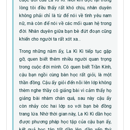
lòng tôi đều thấy rất khó chịu, nhân duyên
không phải chỉ là từ để nói về tình yêu nam
nữ, mà còn để nói về các mối quan hệ trong
đời. Nhân duyên giữa bạn bè đứt đoạn cũng
khiến cho người ta rất xót xa…
Trong những năm ấy, La Kì Kì tiếp tục gặp
gỡ, quen biết thêm nhiều người quan trọng
trong cuộc đời mình. Cô quen biết Trần Kính,
cậu bạn ngồi cùng bàn học rất giỏi, là một
thần đồng. Cậu ấy giỏi đến nỗi lên lớp không
thèm nghe thầy cô giảng bài vì cảm thấy họ
giảng bài nhàm chán quá, sau này cậu ấy
còn nhảy cóc hai lớp so với bạn bè đồng
trang lứa. Nhờ thời gian này, La Kì Kì dần học
được phương pháp học tập của cậu bạn ấy,
kết quả học tập tốt dần lên, dần xếp thứ