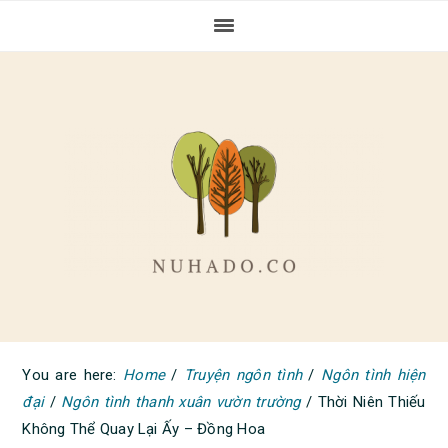
Skip
Skip
Skip
to
to
to
primary
main
primary
navigation
content
sidebar
You are here:
Home
/
Truyện ngôn tình
/
Ngôn tình hiện
đại
/
Ngôn tình thanh xuân vườn trường
/
Thời Niên Thiếu
Không Thể Quay Lại Ấy – Đồng Hoa