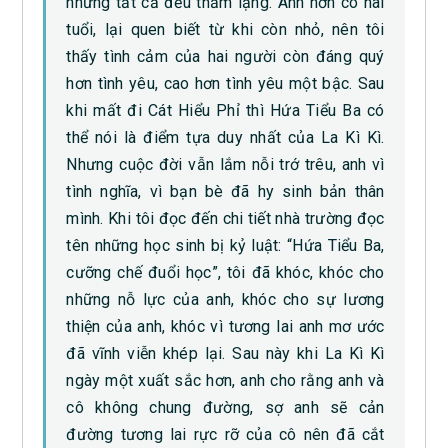
nhưng tất cả đều thầm lặng. Anh hơn cô hai
tuổi, lại quen biết từ khi còn nhỏ, nên tôi
thấy tình cảm của hai người còn đáng quý
hơn tình yêu, cao hơn tình yêu một bậc. Sau
khi mất đi Cát Hiểu Phỉ thì Hứa Tiểu Ba có
thể nói là điểm tựa duy nhất của La Kì Kì.
Nhưng cuộc đời vẫn lắm nỗi trớ trêu, anh vì
tình nghĩa, vì bạn bè đã hy sinh bản thân
mình. Khi tôi đọc đến chi tiết nhà trường đọc
tên những học sinh bị kỷ luật: “Hứa Tiểu Ba,
cưỡng chế đuổi học”, tôi đã khóc, khóc cho
những nỗ lực của anh, khóc cho sự lương
thiện của anh, khóc vì tương lai anh mơ ước
đã vĩnh viễn khép lại. Sau này khi La Kì Kì
ngày một xuất sắc hơn, anh cho rằng anh và
cô không chung đường, sợ anh sẽ cản
đường tương lai rực rỡ của cô nên đã cắt