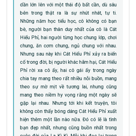
dần lớn lên với một thái độ bất cần, dù sâu
bên trong thật ra là sự nhút nhát, tự ti.
Những năm học tiểu học, cô không có bạn
bè, người bạn thân duy nhất của cô là Cát
Hiểu Phỉ, hai người từng học chung lớp, chơi
chung, ăn cơm chung, ngủ chung với nhau.
Nhưng sau này khi Cát Hiểu Phỉ xảy ra biến
cố trong đời, bị người khác hãm hại, Cát Hiểu
Phỉ rời xa cô ấy, hai cô gái ấy trong ngày
chia tay mang theo rất nhiều nỗi buồn, mang
theo sự mờ mịt về tương lai, nhưng cũng
mang theo niềm hy vọng rằng một ngày sẽ
gặp lại nhau. Nhưng tới khi kết truyện, tôi
không còn thấy bóng dáng Cát Hiểu Phỉ xuất
hiện thêm một lần nào nữa. Đó có lẽ là tình
bạn đẹp nhất, nhưng cũng buồn nhất trong
cuộc đời của La Kì Kì. Mỗi khi đọc lại trong