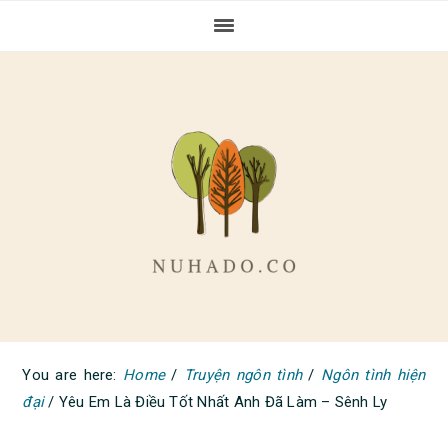
Skip
Skip
Skip
to
to
to
primary
main
primary
navigation
content
sidebar
You are here:
Home
/
Truyện ngôn tình
/
Ngôn tình hiện
đại
/
Yêu Em Là Điều Tốt Nhất Anh Đã Làm – Sênh Ly