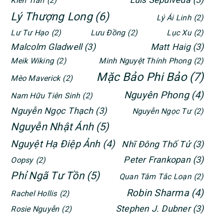
Kiên Trần
(2)
Lý Thượng Long
(6)
Lý Ái Linh
(2)
Lư Tư Hạo
(2)
Lưu Đồng
(2)
Lục Xu
(2)
Malcolm Gladwell
(3)
Matt Haig
(3)
Meik Wiking
(2)
Minh Nguyệt Thính Phong
(2)
Mặc Bảo Phi Bảo
(7)
Mèo Maverick
(2)
Nguyên Phong
(4)
Nam Hữu Tiên Sinh
(2)
Nguyễn Ngọc Thạch
(3)
Nguyễn Ngọc Tư
(2)
Nguyễn Nhật Ánh
(5)
Nguyệt Hạ Điệp Ảnh
(4)
Nhĩ Đông Thố Tử
(3)
Peter Frankopan
(3)
Oopsy
(2)
Phỉ Ngã Tư Tồn
(5)
Quan Tâm Tắc Loạn
(2)
Robin Sharma
(4)
Rachel Hollis
(2)
Stephen J. Dubner
(3)
Rosie Nguyễn
(2)