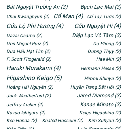
Bát Nguyệt Trường An
(3)
Bạch Lạc Mai
(3)
Cố Mạn
(4)
Choi Kwanghyun
(2)
Cố Tây Tước
(2)
Cửu Lộ Phi Hương
(4)
Cửu Nguyệt Hi
(4)
Diệp Lạc Vô Tâm
(3)
Dazai Osamu
(2)
Don Miguel Ruiz
(2)
Du Phong
(2)
Dưa Hấu Hạt Tím
(2)
Dương Thụy
(2)
F. Scott Fitzgerald
(2)
Hae Min
(2)
Haruki Murakami
(4)
Hermann Hesse
(2)
Higashino Keigo
(5)
Hiromi Shinya
(2)
Hoàng Hải Nguyễn
(2)
Huyền Trang Bất Hối
(2)
Jared Diamond
(3)
Jack Weatherford
(2)
Kanae Minato
(3)
Jeffrey Archer
(2)
Kazuo Ishiguro
(2)
Keigo Higashino
(2)
Ken Honda
(2)
Khaled Hosseini
(2)
Kim Suhyun
(2)
Luis Sepulveda
(3)