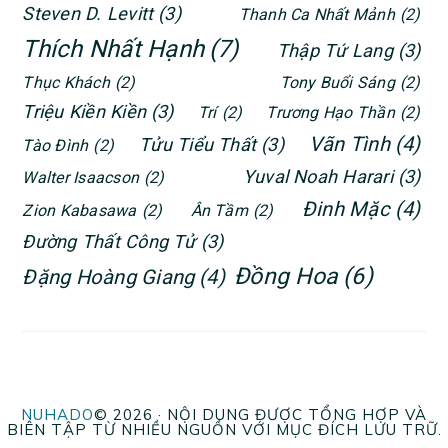
Steven D. Levitt
(3)
Thanh Ca Nhất Mảnh
(2)
Thích Nhất Hạnh
(7)
Thập Tứ Lang
(3)
Thục Khách
(2)
Tony Buổi Sáng
(2)
Triệu Kiền Kiền
(3)
Trí
(2)
Trương Hạo Thần
(2)
Vãn Tình
(4)
Tửu Tiểu Thất
(3)
Tào Đình
(2)
Yuval Noah Harari
(3)
Walter Isaacson
(2)
Đinh Mặc
(4)
Zion Kabasawa
(2)
Ân Tầm
(2)
Đường Thất Công Tử
(3)
Đồng Hoa
(6)
Đặng Hoàng Giang
(4)
NUHADO
© 2026 · NỘI DUNG ĐƯỢC TỔNG HỢP VÀ
BIÊN TẬP TỪ NHIỀU NGUỒN VỚI MỤC ĐÍCH LƯU TRỮ.