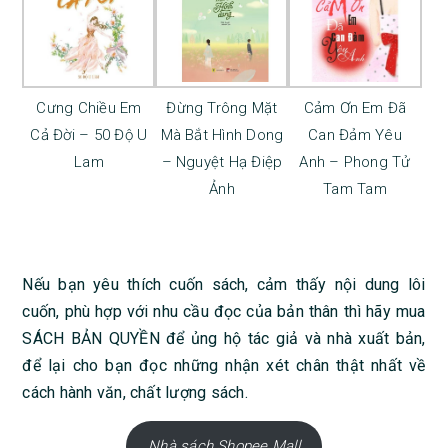
Cưng Chiều Em
Đừng Trông Mặt
Cảm Ơn Em Đã
Cả Đời – 50 Độ U
Mà Bắt Hình Dong
Can Đảm Yêu
Lam
– Nguyệt Hạ Điệp
Anh – Phong Tử
Ảnh
Tam Tam
Nếu bạn yêu thích cuốn sách, cảm thấy nội dung lôi
cuốn, phù hợp với nhu cầu đọc của bản thân thì hãy mua
SÁCH BẢN QUYỀN để ủng hộ tác giả và nhà xuất bản,
để lại cho bạn đọc những nhận xét chân thật nhất về
cách hành văn, chất lượng sách.
Nhà sách Shopee Mall