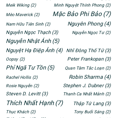
Meik Wiking
(2)
Minh Nguyệt Thính Phong
(2)
Mặc Bảo Phi Bảo
(7)
Mèo Maverick
(2)
Nguyên Phong
(4)
Nam Hữu Tiên Sinh
(2)
Nguyễn Ngọc Thạch
(3)
Nguyễn Ngọc Tư
(2)
Nguyễn Nhật Ánh
(5)
Nguyệt Hạ Điệp Ảnh
(4)
Nhĩ Đông Thố Tử
(3)
Peter Frankopan
(3)
Oopsy
(2)
Phỉ Ngã Tư Tồn
(5)
Quan Tâm Tắc Loạn
(2)
Robin Sharma
(4)
Rachel Hollis
(2)
Stephen J. Dubner
(3)
Rosie Nguyễn
(2)
Steven D. Levitt
(3)
Thanh Ca Nhất Mảnh
(2)
Thích Nhất Hạnh
(7)
Thập Tứ Lang
(3)
Thục Khách
(2)
Tony Buổi Sáng
(2)