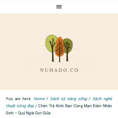
Skip
Skip
Skip
to
to
to
primary
main
primary
navigation
content
sidebar
You are here:
Home
/
Sách kỹ năng sống
/
Sách nghệ
thuật sống đẹp
/
Chén Trà Kính Bạn Cùng Mạn Đàm Nhân
Sinh – Quý Ngài Gọt Giũa