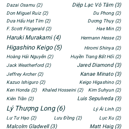
Diệp Lạc Vô Tâm
(3)
Dazai Osamu
(2)
Don Miguel Ruiz
(2)
Du Phong
(2)
Dưa Hấu Hạt Tím
(2)
Dương Thụy
(2)
F. Scott Fitzgerald
(2)
Hae Min
(2)
Haruki Murakami
(4)
Hermann Hesse
(2)
Higashino Keigo
(5)
Hiromi Shinya
(2)
Hoàng Hải Nguyễn
(2)
Huyền Trang Bất Hối
(2)
Jared Diamond
(3)
Jack Weatherford
(2)
Kanae Minato
(3)
Jeffrey Archer
(2)
Kazuo Ishiguro
(2)
Keigo Higashino
(2)
Ken Honda
(2)
Khaled Hosseini
(2)
Kim Suhyun
(2)
Luis Sepulveda
(3)
Kiên Trần
(2)
Lý Thượng Long
(6)
Lý Ái Linh
(2)
Lư Tư Hạo
(2)
Lưu Đồng
(2)
Lục Xu
(2)
Malcolm Gladwell
(3)
Matt Haig
(3)