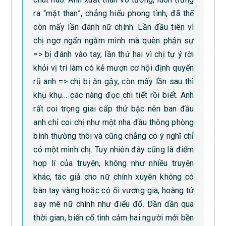
ra “mặt than”, chẳng hiểu phong tình, đã thế
còn mấy lần đánh nữ chính. Lần đầu tiên vì
chị ngơ ngẩn ngắm mình mà quên phận sự
=> bị đánh vào tay, lần thứ hai vì chị tự ý rời
khỏi vị trí làm có kẻ mượn cơ hội định quyến
rũ anh => chị bị ăn gậy, còn mấy lần sau thì
khụ khụ… các nàng đọc chi tiết rồi biết. Anh
rất coi trọng giai cấp thứ bậc nên ban đầu
anh chỉ coi chị như một nha đầu thông phòng
bình thường thôi và cũng chẳng có ý nghĩ chỉ
có một mình chị. Tuy nhiên đây cũng là điểm
hợp lí của truyện, không như nhiều truyện
khác, tác giả cho nữ chính xuyên không có
bàn tay vàng hoặc có ối vương gia, hoàng tử
say mê nữ chính như điếu đổ. Dần dần qua
thời gian, biến cố tình cảm hai người mới bền