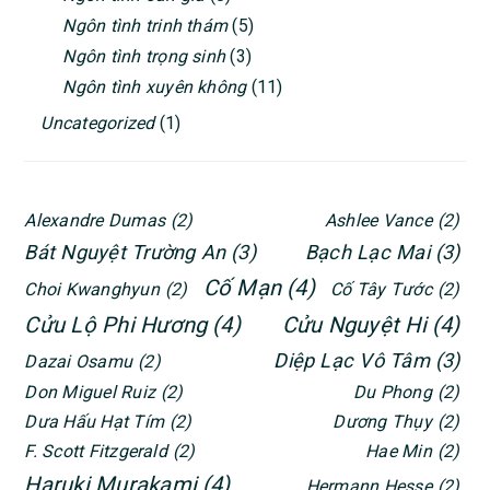
Ngôn tình trinh thám
(5)
Ngôn tình trọng sinh
(3)
Ngôn tình xuyên không
(11)
Uncategorized
(1)
Alexandre Dumas
(2)
Ashlee Vance
(2)
Bát Nguyệt Trường An
(3)
Bạch Lạc Mai
(3)
Cố Mạn
(4)
Choi Kwanghyun
(2)
Cố Tây Tước
(2)
Cửu Lộ Phi Hương
(4)
Cửu Nguyệt Hi
(4)
Diệp Lạc Vô Tâm
(3)
Dazai Osamu
(2)
Don Miguel Ruiz
(2)
Du Phong
(2)
Dưa Hấu Hạt Tím
(2)
Dương Thụy
(2)
F. Scott Fitzgerald
(2)
Hae Min
(2)
Haruki Murakami
(4)
Hermann Hesse
(2)