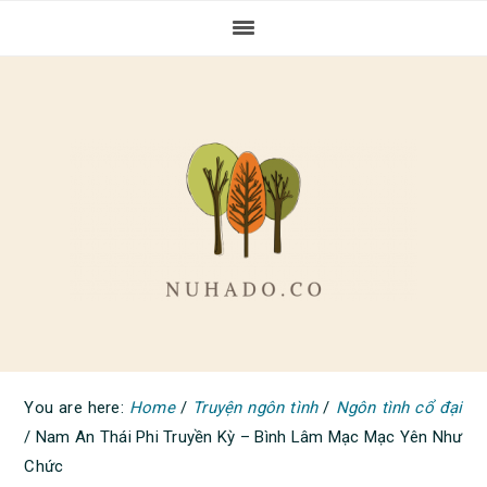
Skip
Skip
Skip
to
to
to
primary
main
primary
navigation
content
sidebar
You are here:
Home
/
Truyện ngôn tình
/
Ngôn tình cổ đại
/
Nam An Thái Phi Truyền Kỳ – Bình Lâm Mạc Mạc Yên Như
Chức