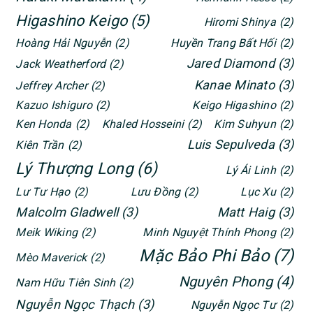
Higashino Keigo
(5)
Hiromi Shinya
(2)
Hoàng Hải Nguyễn
(2)
Huyền Trang Bất Hối
(2)
Jared Diamond
(3)
Jack Weatherford
(2)
Kanae Minato
(3)
Jeffrey Archer
(2)
Kazuo Ishiguro
(2)
Keigo Higashino
(2)
Ken Honda
(2)
Khaled Hosseini
(2)
Kim Suhyun
(2)
Luis Sepulveda
(3)
Kiên Trần
(2)
Lý Thượng Long
(6)
Lý Ái Linh
(2)
Lư Tư Hạo
(2)
Lưu Đồng
(2)
Lục Xu
(2)
Malcolm Gladwell
(3)
Matt Haig
(3)
Meik Wiking
(2)
Minh Nguyệt Thính Phong
(2)
Mặc Bảo Phi Bảo
(7)
Mèo Maverick
(2)
Nguyên Phong
(4)
Nam Hữu Tiên Sinh
(2)
Nguyễn Ngọc Thạch
(3)
Nguyễn Ngọc Tư
(2)