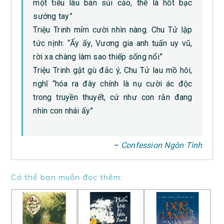
một tiểu lâu bán sủi cảo, thế là hốt bạc
sướng tay”
Triệu Trinh mỉm cười nhìn nàng. Chu Tử lập
tức nịnh: “Ấy ấy, Vương gia anh tuấn uy vũ,
rời xa chàng làm sao thiếp sống nổi”
Triệu Trinh gật gù đắc ý, Chu Tử lau mồ hôi,
nghĩ “hóa ra đây chính là nụ cười ác độc
trong truyền thuyết, cứ như con rắn đang
nhìn con nhái ấy”
–
Confession Ngôn Tình
Có thể bạn muốn đọc thêm: