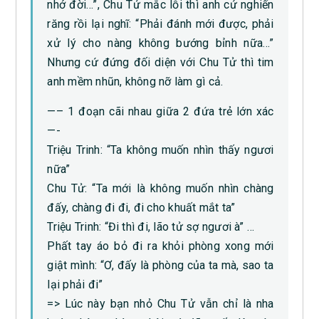
nhớ đời…”, Chu Tử mắc lỗi thì anh cứ nghiến
răng rồi lại nghĩ: “Phải đánh mới được, phải
xử lý cho nàng không bướng bỉnh nữa…”
Nhưng cứ đứng đối diện với Chu Tử thì tim
anh mềm nhũn, không nỡ làm gì cả.
—– 1 đoạn cãi nhau giữa 2 đứa trẻ lớn xác
—-
Triệu Trinh: “Ta không muốn nhìn thấy ngươi
nữa”
Chu Tử: “Ta mới là không muốn nhìn chàng
đấy, chàng đi đi, đi cho khuất mắt ta”
Triệu Trinh: “Đi thì đi, lão tử sợ ngươi à” …
Phất tay áo bỏ đi ra khỏi phòng xong mới
giật mình: “Ơ, đấy là phòng của ta mà, sao ta
lại phải đi”
=> Lúc này bạn nhỏ Chu Tử vẫn chỉ là nha