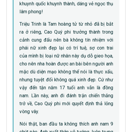
khuynh quốc khuynh thành, dáng vẻ ngọc thụ
lâm phong!
Triệu Trinh là Tam hoàng tử từ nhỏ đã bị bắt
ra ở riêng, Cao Quý phi trưởng thành trong
cảnh cung đấu nên bà không tín nhiệm với
phái nữ xinh đẹp lại có trí tuệ, sợ con trai
của mình bị loại nữ nhân này dụ dỗ gieo họa,
cho nên nha hoàn được an bài bên người anh
mặc dù diện mạo không thể nói là thực xấu,
nhưng tuyệt đối không quá xinh đẹp. Cứ như
vậy đến tận năm 17 tuổi anh vẫn là đồng
nam. Lần này, anh đi đánh trận chiến thắng
trở về, Cao Quý phi mới quyết định thả lỏng
vòng vây.
Nói thật, ban đầu ta không thích anh nam 9
chút nào. Anh xuất thân võ tướng, luôn trưng