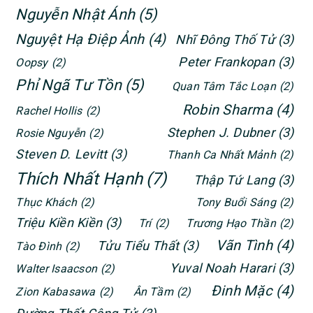
Nguyễn Nhật Ánh
(5)
Nguyệt Hạ Điệp Ảnh
(4)
Nhĩ Đông Thố Tử
(3)
Peter Frankopan
(3)
Oopsy
(2)
Phỉ Ngã Tư Tồn
(5)
Quan Tâm Tắc Loạn
(2)
Robin Sharma
(4)
Rachel Hollis
(2)
Stephen J. Dubner
(3)
Rosie Nguyễn
(2)
Steven D. Levitt
(3)
Thanh Ca Nhất Mảnh
(2)
Thích Nhất Hạnh
(7)
Thập Tứ Lang
(3)
Thục Khách
(2)
Tony Buổi Sáng
(2)
Triệu Kiền Kiền
(3)
Trí
(2)
Trương Hạo Thần
(2)
Vãn Tình
(4)
Tửu Tiểu Thất
(3)
Tào Đình
(2)
Yuval Noah Harari
(3)
Walter Isaacson
(2)
Đinh Mặc
(4)
Zion Kabasawa
(2)
Ân Tầm
(2)