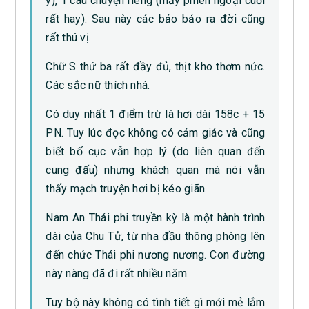
y), 1 câu chuyện riêng (mấy phiên ngoại cuối
rất hay). Sau này các bảo bảo ra đời cũng
rất thú vị.
Chữ S thứ ba rất đầy đủ, thịt kho thơm nức.
Các sắc nữ thích nhá.
Có duy nhất 1 điểm trừ là hơi dài 158c + 15
PN. Tuy lúc đọc không có cảm giác và cũng
biết bố cục vẫn hợp lý (do liên quan đến
cung đấu) nhưng khách quan mà nói vẫn
thấy mạch truyện hơi bị kéo giãn.
Nam An Thái phi truyền kỳ là một hành trình
dài của Chu Tử, từ nha đầu thông phòng lên
đến chức Thái phi nương nương. Con đường
này nàng đã đi rất nhiều năm.
Tuy bộ này không có tình tiết gì mới mẻ lắm